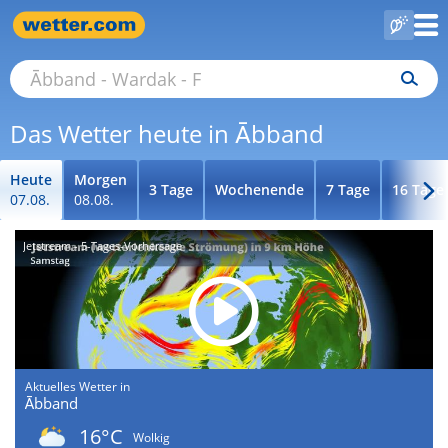
Das Wetter heute in Ābband
Heute
Morgen
3 Tage
Wochenende
7 Tage
16 Tage
07.08.
08.08.
Jetstream - 5-Tages-Vorhersage
Aktuelles Wetter in
Ābband
16°C
Wolkig