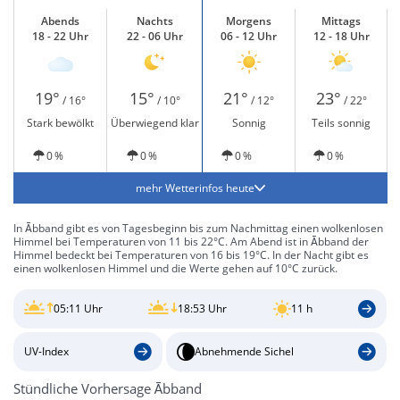
Abends
Nachts
Morgens
Mittags
18 - 22 Uhr
22 - 06 Uhr
06 - 12 Uhr
12 - 18 Uhr
19°
15°
21°
23°
/ 16°
/ 10°
/ 12°
/ 22°
Stark bewölkt
Überwiegend klar
Sonnig
Teils sonnig
0 %
0 %
0 %
0 %
mehr Wetterinfos heute
In Ābband gibt es von Tagesbeginn bis zum Nachmittag einen wolkenlosen
Himmel bei Temperaturen von 11 bis 22°C. Am Abend ist in Ābband der
Himmel bedeckt bei Temperaturen von 16 bis 19°C. In der Nacht gibt es
einen wolkenlosen Himmel und die Werte gehen auf 10°C zurück.
05:11 Uhr
18:53 Uhr
11 h
UV-Index
Abnehmende Sichel
Stündliche Vorhersage Ābband