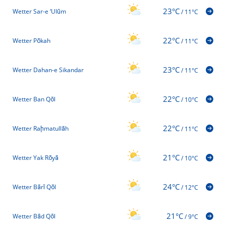
23°C
Wetter Sar-e ‘Ulūm
/
11°C
22°C
Wetter Pōkah
/
11°C
23°C
Wetter Dahan-e Sikandar
/
11°C
22°C
Wetter Ban Qōl
/
10°C
22°C
Wetter Raḩmatullāh
/
11°C
21°C
Wetter Yak Rōyā
/
10°C
24°C
Wetter Bārī Qōl
/
12°C
21°C
Wetter Bād Qōl
/
9°C