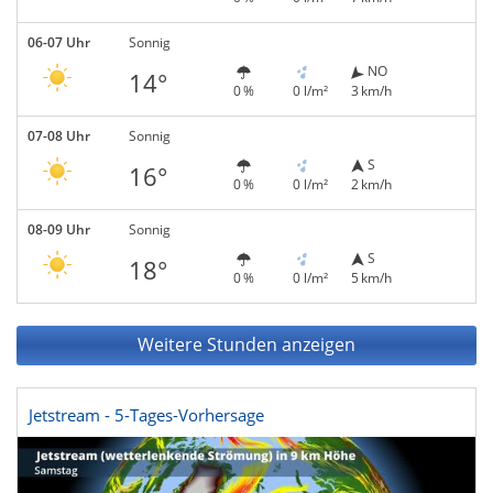
06-07 Uhr
Sonnig
NO
14°
0 %
0 l/m²
3 km/h
07-08 Uhr
Sonnig
S
16°
0 %
0 l/m²
2 km/h
08-09 Uhr
Sonnig
S
18°
0 %
0 l/m²
5 km/h
Weitere Stunden anzeigen
Jetstream - 5-Tages-Vorhersage