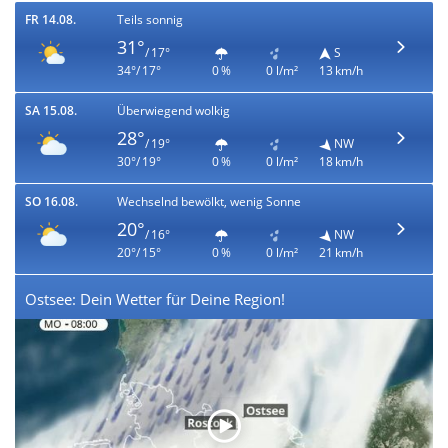
FR 14.08.
Teils sonnig
31°
/ 17°
S
34°/ 17°
0 %
0 l/m²
13 km/h
SA 15.08.
Überwiegend wolkig
28°
/ 19°
NW
30°/ 19°
0 %
0 l/m²
18 km/h
SO 16.08.
Wechselnd bewölkt, wenig Sonne
20°
/ 16°
NW
20°/ 15°
0 %
0 l/m²
21 km/h
Ostsee: Dein Wetter für Deine Region!