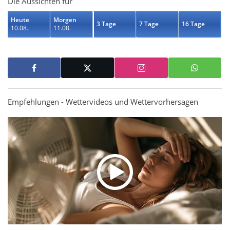
Die Aussichten für
Heute
Morgen
3 Tage
7 Tage
16 Tage
10.08.
11.08.
Empfehlungen - Wettervideos und Wettervorhersagen