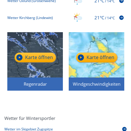
21°C
Wetter Oxlund (Großenwiehe)
/
14°C
21°C
Wetter Kirchberg (Lindewitt)
/
14°C
Karte öffnen
Karte öffnen
Regenradar
Windgeschwindigkeiten
Wetter für Wintersportler
Wetter im Skigebiet Zugspitze