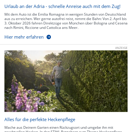
Urlaub an der Adria - schnelle Anreise auch mit dem Zug!
Mit dem Auto ist die Emilia Romagna in wenigen Stunden von Deutschland
aus zu erreichen. Wer gerne autofrei reist, nimmt die Bahn: Von 2. April bis
3. Oktober 2026 fahren Direktzüge von München über Bologna und Cesena
nach Rimini, Riccione und Cattolica ans Meer.
Hier mehr erfahren
ANZEIGE
Alles für die perfekte Heckenpflege
Mache aus Deinem Garten einen Rückzugsort und umgebe ihn mit
prachtvollen Hecken. In den STIHL Ratgebern zum Thema Heckenpflege