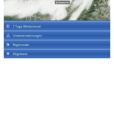
7 Tage Wettertrend
Unwetterwarnungen
Regenradar
Skigebiete