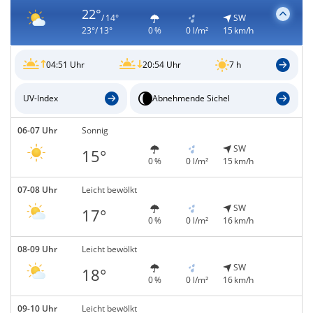
22°
/ 14°
SW
23°/ 13°
0 %
0 l/m²
15 km/h
04:51 Uhr
20:54 Uhr
7 h
UV-Index
Abnehmende Sichel
06-07 Uhr
Sonnig
SW
15°
0 %
0 l/m²
15 km/h
07-08 Uhr
Leicht bewölkt
SW
17°
0 %
0 l/m²
16 km/h
08-09 Uhr
Leicht bewölkt
SW
18°
0 %
0 l/m²
16 km/h
09-10 Uhr
Leicht bewölkt