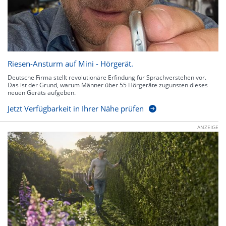
Riesen-Ansturm auf Mini - Hörgerät.
Deutsche Firma stellt revolutionäre Erfindung für Sprachverstehen vor.
Das ist der Grund, warum Männer über 55 Hörgeräte zugunsten dieses
neuen Geräts aufgeben.
Jetzt Verfügbarkeit in Ihrer Nähe prüfen
ANZEIGE