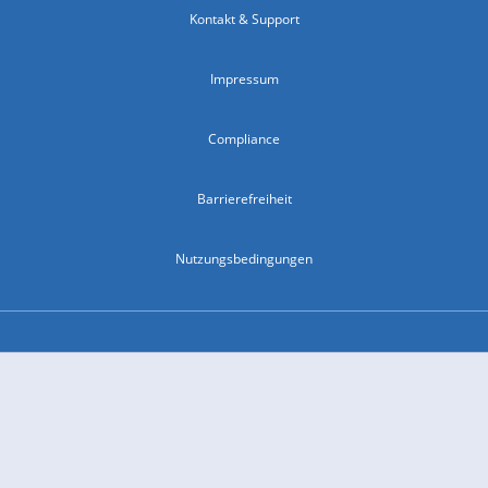
Kontakt & Support
Impressum
Compliance
Barrierefreiheit
Nutzungsbedingungen
© 2026 wetter.com Group GmbH - alle Rechte vorbehalten