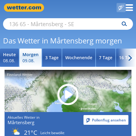
Das Wetter in Mårtensberg morgen
Heute
Morgen
3 Tage
Wochenende
7 Tage
16 Tage
08.08.
09.08.
Finnland-Wetter
Aktuelles Wetter in
Pollenflug ansehen
Mårtensberg
21°C
Leicht bewölkt