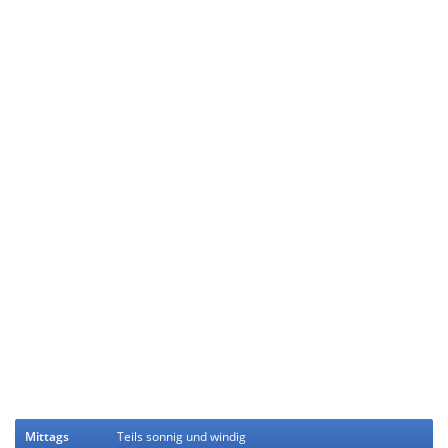
Mittags
Teils sonnig und windig