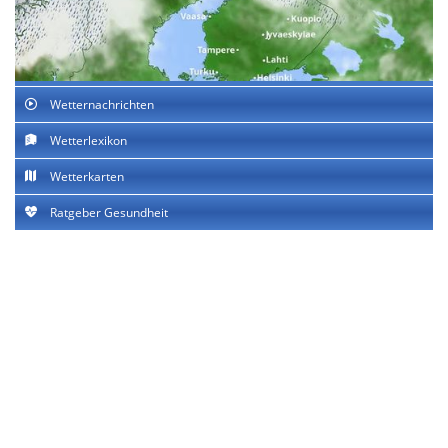
Wetternachrichten
Wetterlexikon
Wetterkarten
Ratgeber Gesundheit