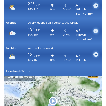
23°
/ 21°
S
24°/ 21°
0 %
0 l/m²
18 km/h
Böen 45 km/h
Abends
Überwiegend stark bewölkt und windig
19°
/ 18°
S
19°/ 18°
0 %
0 l/m²
14 km/h
Böen 41 km/h
Nachts
Wechselnd bewölkt
18°
/ 16°
S
18°/ 16°
0 %
0 l/m²
11 km/h
Finnland-Wetter