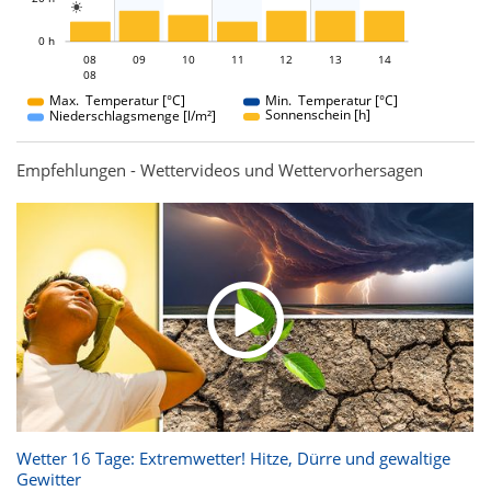

L
0 h
08
09
10
08
11
12
13
14
08
08
Max. Temperatur [°C]
Min. Temperatur [°C]
Sonnenschein [h]
Niederschlagsmenge [l/m²]
Empfehlungen - Wettervideos und Wettervorhersagen
Wetter 16 Tage: Extremwetter! Hitze, Dürre und gewaltige
Gewitter