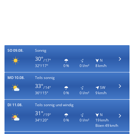
SO 09.08.
Sonnig
30°
/ 17°
N
32°/ 17°
0 %
0 l/m²
8 km/h
MO 10.08.
Teils sonnig
33°
/ 14°
SW
36°/ 15°
0 %
0 l/m²
9 km/h
DI 11.08.
Teils sonnig und windig
31°
/ 19°
N
34°/ 20°
0 %
0 l/m²
19 km/h
Böen 49 km/h