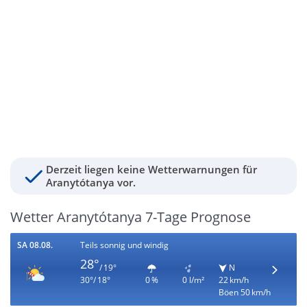
Derzeit liegen keine Wetterwarnungen für
Aranytótanya vor.
Wetter Aranytótanya 7-Tage Prognose
SA 08.08.
Teils sonnig und windig
28°
/ 19°
N
30°/ 18°
0 %
0 l/m²
22 km/h
Böen 50 km/h