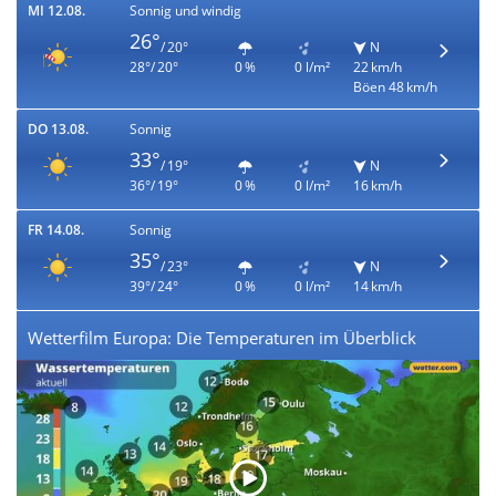
MI 12.08.
Sonnig und windig
26°
/ 20°
N
28°/ 20°
0 %
0 l/m²
22 km/h
Böen 48 km/h
DO 13.08.
Sonnig
33°
/ 19°
N
36°/ 19°
0 %
0 l/m²
16 km/h
FR 14.08.
Sonnig
35°
/ 23°
N
39°/ 24°
0 %
0 l/m²
14 km/h
Wetterfilm Europa: Die Temperaturen im Überblick