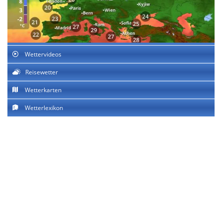
Wettervideos
Reisewetter
Wetterkarten
Wetterlexikon