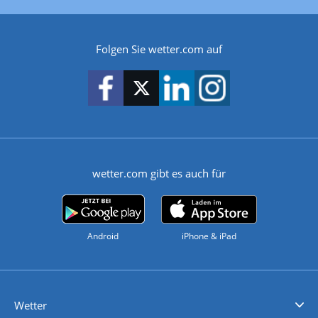
Folgen Sie wetter.com auf
wetter.com gibt es auch für
Android
iPhone & iPad
Wetter
Videovorhersagen
Kolumnen
Unwetterwarnungen
wetter.com Deutschland
wetter.com Schweiz
wetter.com Österreich
Werben
Homepage Widget
Wetter API
Wetter- und Geodaten - meteonomiqs.com
tiempo.es
meteos24.fr
ilmeteo24.it
pogoda24.pl
weather24.co.uk