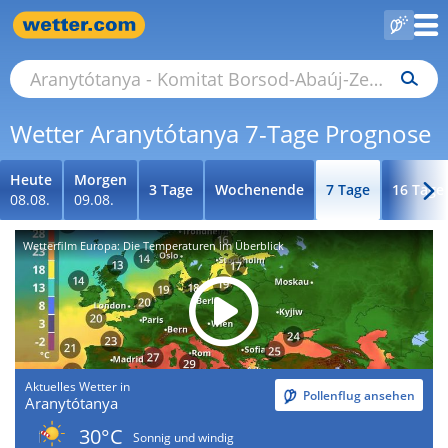
Wetter Aranytótanya 7-Tage Prognose
Heute
Morgen
3 Tage
Wochenende
7 Tage
16 Tage
08.08.
09.08.
Wetterfilm Europa: Die Temperaturen im Überblick
Aktuelles Wetter in
Pollenflug ansehen
Aranytótanya
30°C
Sonnig und windig