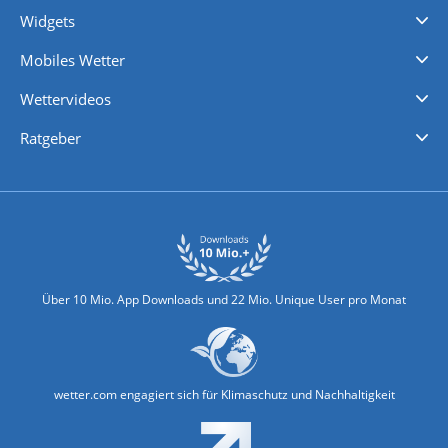
Widgets
Regenradar
Windgeschwindigkeiten
Temperatur
Sonnenschein
Wassertemperatur
Mobiles Wetter
iPhone Wetter
iPad Wetter
Android Wetter
Wettervideos
Nachrichten
Deutschlandwetter
Schweizwetter
Österreichwetter
Regionalwetter
Wetter in Europa
Wetter Weltweit
Wetterlexikon
Promi-News
Ratgeber
Biowetter
Glätteindex
Reiseziel Finder
Erkältungswetter
Klima & Umwelt
Über 10 Mio. App Downloads und 22 Mio. Unique User pro Monat
wetter.com engagiert sich für Klimaschutz und Nachhaltigkeit