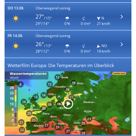
DO 13.08.
Überwiegend sonnig
27°
/ 15°
N
29°/ 14°
0 %
0 l/m²
21 km/h
FR 14.08.
Überwiegend sonnig
26°
/ 13°
NO
28°/ 12°
0 %
0 l/m²
16 km/h
Wetterfilm Europa: Die Temperaturen im Überblick