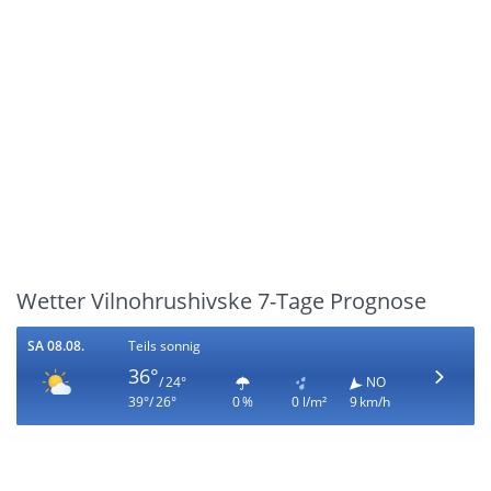
Wetter Vilnohrushivske 7-Tage Prognose
SA 08.08.
Teils sonnig
36°
/ 24°
NO
39°/ 26°
0 %
0 l/m²
9 km/h