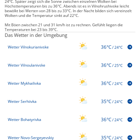
24°C. Später zeigt sich die Sonne zwischen einzelnen Wolken bei
Höchsttemperaturen bis zu 36°C. Abends ist es in Vilnohrushivske leicht
bewölkt bei Werten von 28 bis zu 33°C. In der Nacht bilden sich vereinzelt
Wolken und die Temperatur sinkt auf 22°C.
Mit Böen zwischen 21 und 31 km/h ist zu rechnen. Gefühlt liegen die
Temperaturen bei 23 bis 39°C.
Das Wetter in der Umgebung
36°C
Wetter Vilnokurianivske
/
24°C
36°C
Wetter Vilnoulanivske
/
25°C
36°C
Wetter Mykhailivka
/
24°C
35°C
Wetter Serhiivka
/
24°C
36°C
Wetter Bohatyrivka
/
24°C
35°C
Wetter Novo-Sergeyevskiy
/
24°C