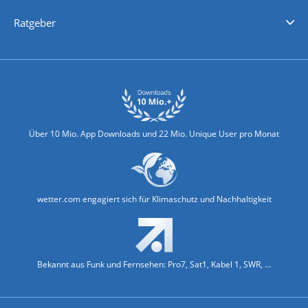
Nachrichten
Deutschlandwetter
Schweizwetter
Österreichwetter
Regionalwetter
Wetter in Europa
Wetter Weltweit
Wetterlexikon
Promi-News
Ratgeber
Biowetter
Glätteindex
Reiseziel Finder
Erkältungswetter
Klima & Umwelt
Über 10 Mio. App Downloads und 22 Mio. Unique User pro Monat
wetter.com engagiert sich für Klimaschutz und Nachhaltigkeit
Bekannt aus Funk und Fernsehen: Pro7, Sat1, Kabel 1, SWR, ...