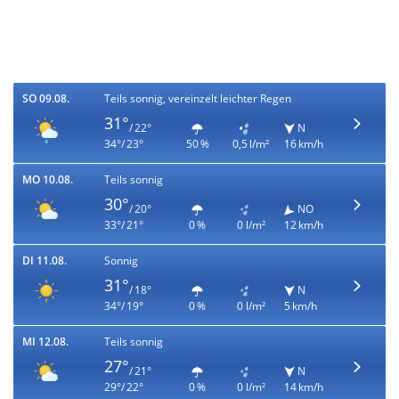
SO 09.08.
Teils sonnig, vereinzelt leichter Regen
31°
/ 22°
N
34°/ 23°
50 %
0,5 l/m²
16 km/h
MO 10.08.
Teils sonnig
30°
/ 20°
NO
33°/ 21°
0 %
0 l/m²
12 km/h
DI 11.08.
Sonnig
31°
/ 18°
N
34°/ 19°
0 %
0 l/m²
5 km/h
MI 12.08.
Teils sonnig
27°
/ 21°
N
29°/ 22°
0 %
0 l/m²
14 km/h