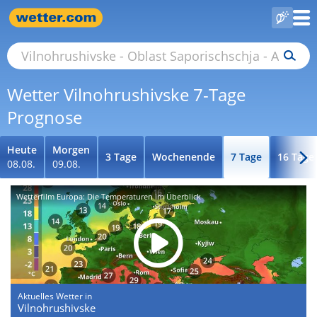
Wetter Vilnohrushivske 7-Tage
Prognose
Heute
Morgen
3 Tage
Wochenende
7 Tage
16 Tage
08.08.
09.08.
Wetterfilm Europa: Die Temperaturen im Überblick
Aktuelles Wetter in
Vilnohrushivske