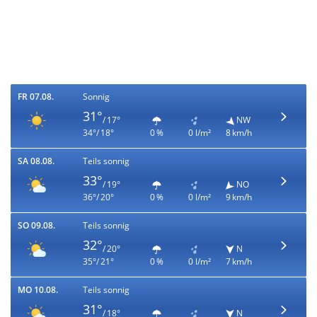
FR 07.08.
Sonnig
31°
/ 17°
NW
34°/ 18°
0 %
0 l/m²
8 km/h
SA 08.08.
Teils sonnig
33°
/ 19°
NO
36°/ 20°
0 %
0 l/m²
9 km/h
SO 09.08.
Teils sonnig
32°
/ 20°
N
35°/ 21°
0 %
0 l/m²
7 km/h
MO 10.08.
Teils sonnig
31°
/ 18°
N