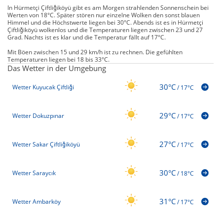
In Hürmetçi Çiftliğiköyü gibt es am Morgen strahlenden Sonnenschein bei
Werten von 18°C. Später stören nur einzelne Wolken den sonst blauen
Himmel und die Höchstwerte liegen bei 30°C. Abends ist es in Hürmetçi
Çiftliğiköyü wolkenlos und die Temperaturen liegen zwischen 23 und 27
Grad. Nachts ist es klar und die Temperatur fällt auf 17°C.
Mit Böen zwischen 15 und 29 km/h ist zu rechnen. Die gefühlten
Temperaturen liegen bei 18 bis 33°C.
Das Wetter in der Umgebung
30°C
Wetter Kuyucak Çiftliği
/
17°C
29°C
Wetter Dokuzpınar
/
17°C
27°C
Wetter Sakar Çiftliğiköyü
/
17°C
30°C
Wetter Saraycık
/
18°C
31°C
Wetter Ambarköy
/
17°C