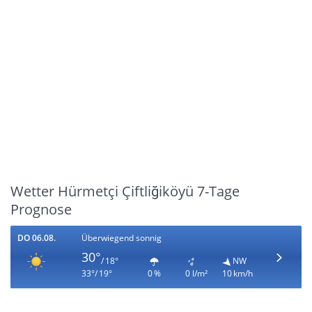
Wetter Hürmetçi Çiftliğiköyü 7-Tage
Prognose
DO 06.08.
Überwiegend sonnig
30°
/ 18°
NW
33°/ 19°
0 %
0 l/m²
10 km/h