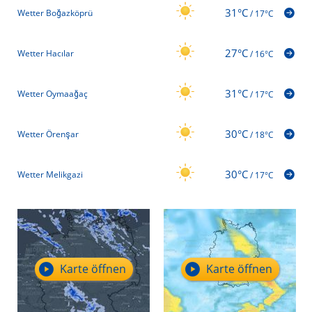
31°C
Wetter Boğazköprü
/
17°C
27°C
Wetter Hacılar
/
16°C
31°C
Wetter Oymaağaç
/
17°C
30°C
Wetter Örenşar
/
18°C
30°C
Wetter Melikgazi
/
17°C
Karte öffnen
Karte öffnen