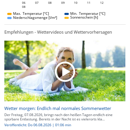
06
07
08
06
09
10
11
12
08
08
Max. Temperatur [°C]
Min. Temperatur [°C]
Sonnenschein [h]
Niederschlagsmenge [l/m²]
Empfehlungen - Wettervideos und Wettervorhersagen
Wetter morgen: Endlich mal normales Sommerwetter
Der Freitag, 07.08.2026, bringt nach den heißen Tagen endlich eine
spürbare Entlastung. Bereits in der Nacht ist es vielerorts kla...
Veröffentlicht: Do 06.08.2026 | 01:06 min