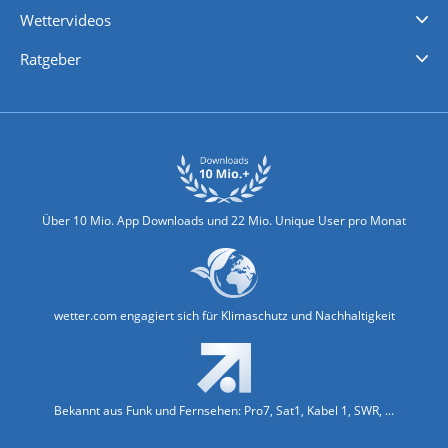
Wettervideos
Nachrichten
Deutschlandwetter
Schweizwetter
Österreichwetter
Regionalwetter
Wetter in Europa
Wetter Weltweit
Wetterlexikon
Promi-News
Ratgeber
Biowetter
Glätteindex
Reiseziel Finder
Erkältungswetter
Klima & Umwelt
Über 10 Mio. App Downloads und 22 Mio. Unique User pro Monat
wetter.com engagiert sich für Klimaschutz und Nachhaltigkeit
Bekannt aus Funk und Fernsehen: Pro7, Sat1, Kabel 1, SWR, ...