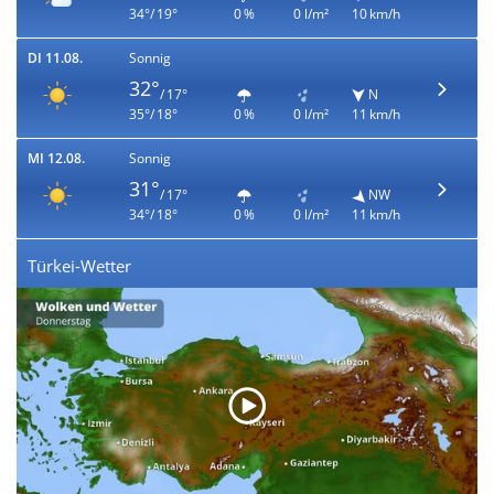
34°/ 19°
0 %
0 l/m²
10 km/h
DI 11.08.
Sonnig
32°
/ 17°
N
35°/ 18°
0 %
0 l/m²
11 km/h
MI 12.08.
Sonnig
31°
/ 17°
NW
34°/ 18°
0 %
0 l/m²
11 km/h
Türkei-Wetter