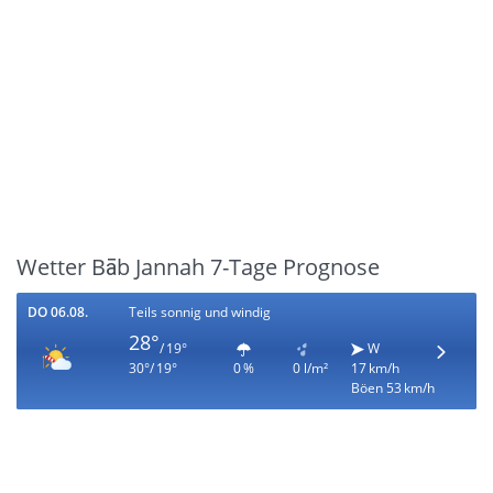
Wetter Bāb Jannah 7-Tage Prognose
DO 06.08.
Teils sonnig und windig
28°
/ 19°
W
30°/ 19°
0 %
0 l/m²
17 km/h
Böen 53 km/h