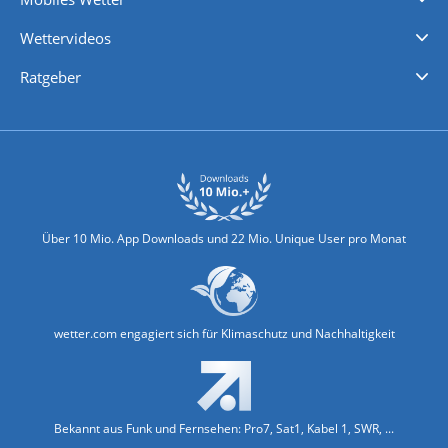
iPhone Wetter
iPad Wetter
Android Wetter
Wettervideos
Nachrichten
Deutschlandwetter
Schweizwetter
Österreichwetter
Regionalwetter
Wetter in Europa
Wetter Weltweit
Wetterlexikon
Promi-News
Ratgeber
Biowetter
Glätteindex
Reiseziel Finder
Erkältungswetter
Klima & Umwelt
Über 10 Mio. App Downloads und 22 Mio. Unique User pro Monat
wetter.com engagiert sich für Klimaschutz und Nachhaltigkeit
Bekannt aus Funk und Fernsehen: Pro7, Sat1, Kabel 1, SWR, ...