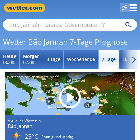
Wetter Bāb Jannah 7-Tage Prognose
Heute
Morgen
3 Tage
Wochenende
7 Tage
16 Tage
06.08.
07.08.
Wetter am östlichen Mittelmeer
Aktuelles Wetter in
Bāb Jannah
25°C
Sonnig und windig