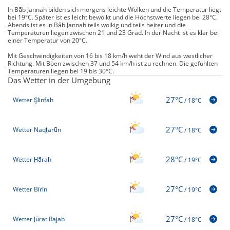
In Bāb Jannah bilden sich morgens leichte Wolken und die Temperatur liegt
bei 19°C. Später ist es leicht bewölkt und die Höchstwerte liegen bei 28°C.
Abends ist es in Bāb Jannah teils wolkig und teils heiter und die
Temperaturen liegen zwischen 21 und 23 Grad. In der Nacht ist es klar bei
einer Temperatur von 20°C.
Mit Geschwindigkeiten von 16 bis 18 km/h weht der Wind aus westlicher
Richtung. Mit Böen zwischen 37 und 54 km/h ist zu rechnen. Die gefühlten
Temperaturen liegen bei 19 bis 30°C.
Das Wetter in der Umgebung
27°C
Wetter Şlinfah
/
18°C
27°C
Wetter Naqţarūn
/
18°C
28°C
Wetter Ḩārah
/
19°C
27°C
Wetter Bīrīn
/
19°C
27°C
Wetter Jūrat Rajab
/
18°C