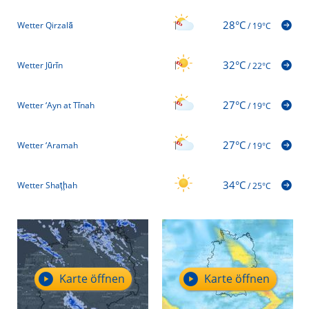
28°C
Wetter Qirzalā
/
19°C
32°C
Wetter Jūrīn
/
22°C
27°C
Wetter ‘Ayn at Tīnah
/
19°C
27°C
Wetter ‘Aramah
/
19°C
34°C
Wetter Shaţḩah
/
25°C
Karte öffnen
Karte öffnen