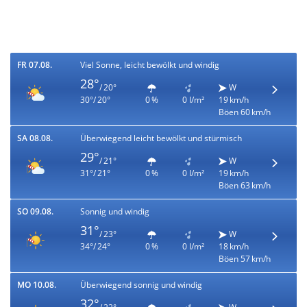
FR 07.08.
Viel Sonne, leicht bewölkt und windig
28°
/ 20°
W
30°/ 20°
0 %
0 l/m²
19 km/h
Böen 60 km/h
SA 08.08.
Überwiegend leicht bewölkt und stürmisch
29°
/ 21°
W
31°/ 21°
0 %
0 l/m²
19 km/h
Böen 63 km/h
SO 09.08.
Sonnig und windig
31°
/ 23°
W
34°/ 24°
0 %
0 l/m²
18 km/h
Böen 57 km/h
MO 10.08.
Überwiegend sonnig und windig
32°