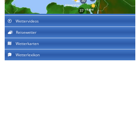
Wettervideos
Reisewetter
Wetterkarten
Wetterlexikon