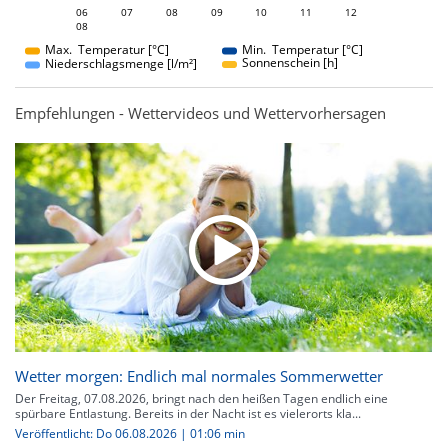
06
07
08
06
09
10
11
12
08
08
Max. Temperatur [°C]
Min. Temperatur [°C]
Sonnenschein [h]
Niederschlagsmenge [l/m²]
Empfehlungen - Wettervideos und Wettervorhersagen
Wetter morgen: Endlich mal normales Sommerwetter
Der Freitag, 07.08.2026, bringt nach den heißen Tagen endlich eine
spürbare Entlastung. Bereits in der Nacht ist es vielerorts kla...
Veröffentlicht: Do 06.08.2026 | 01:06 min