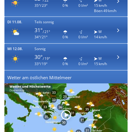
/ 22°
W
35°/ 23°
0 %
0 l/m²
15 km/h
Böen 49 km/h
DI 11.08.
Teils sonnig
31°
/ 21°
W
34°/ 21°
0 %
0 l/m²
14 km/h
MI 12.08.
Sonnig
30°
/ 19°
W
33°/ 19°
0 %
0 l/m²
15 km/h
Wetter am östlichen Mittelmeer