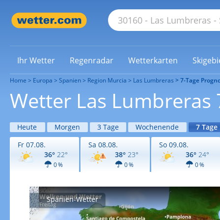
Ihr Wetter
Regenradar
Wetterkarten
Skigebi
Home
Europa
Spanien
Region Murcia
Las Lumbreras
7-Tage Progn
Wetter Las Lumbreras 
Heute
Morgen
3 Tage
Wochenende
7 Tage
Fr 07.08.
Sa 08.08.
So 09.08.
36°
22°
38°
23°
36°
24°
0 %
0 %
0 %
Spanien-Wetter