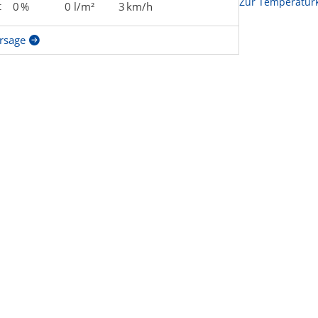
Zur Temperaturk
t
0 %
0 l/m²
3 km/h
rsage