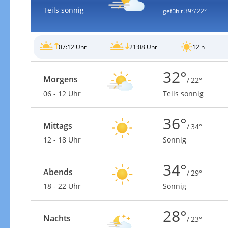
Teils sonnig
gefühlt
39°/ 22°
07:12 Uhr
21:08 Uhr
12 h
Gewitterrisiko
32°
Morgens
/ 22°
06 - 12 Uhr
Teils sonnig
36°
Mittags
/ 34°
12 - 18 Uhr
Sonnig
34°
Abends
/ 29°
18 - 22 Uhr
Sonnig
28°
Gewitterrisiko in 3h
Nachts
/ 23°