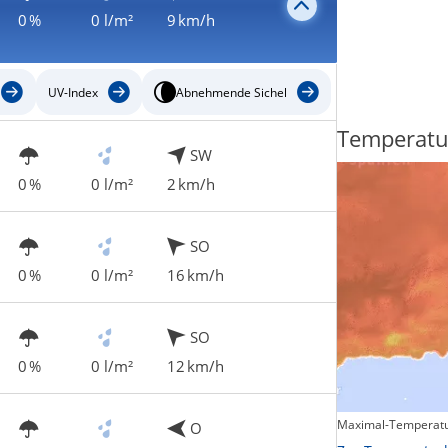
0 %
0 l/m²
9 km/h
UV-Index
Abnehmende Sichel
Regenradar
Temperatu
SW
0 %
0 l/m²
2 km/h
SO
0 %
0 l/m²
16 km/h
SO
0 %
0 l/m²
12 km/h
Maximal-Temperatu
O
Zum animierten Regenradar