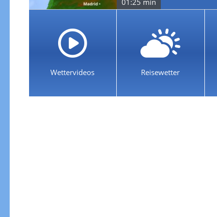
01:25 min
Wettervideos
Reisewetter