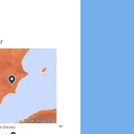
r
Windgeschwindigkeite
r (heute)
Windgeschwindigkeiten in 3h