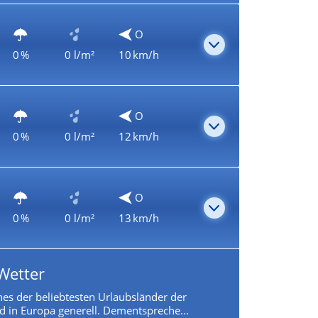
O
0 %
0 l/m²
10 km/h
O
0 %
0 l/m²
12 km/h
O
0 %
0 l/m²
13 km/h
Wetter
ines der beliebtesten Urlaubsländer der
 in Europa generell. Dementspreche...