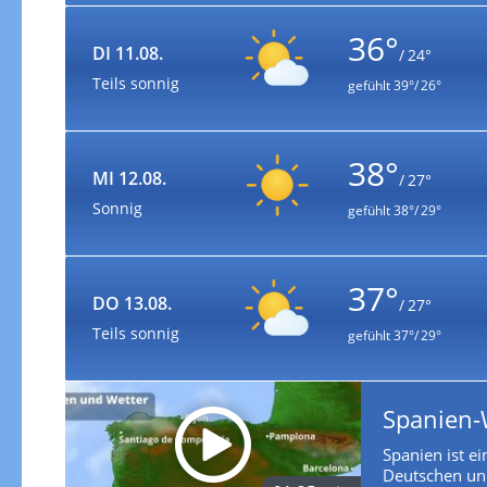
36°
DI 11.08.
/ 24°
Teils sonnig
gefühlt
39°/ 26°
38°
MI 12.08.
/ 27°
Sonnig
gefühlt
38°/ 29°
37°
DO 13.08.
/ 27°
Teils sonnig
gefühlt
37°/ 29°
Spanien-
Spanien ist e
Deutschen und