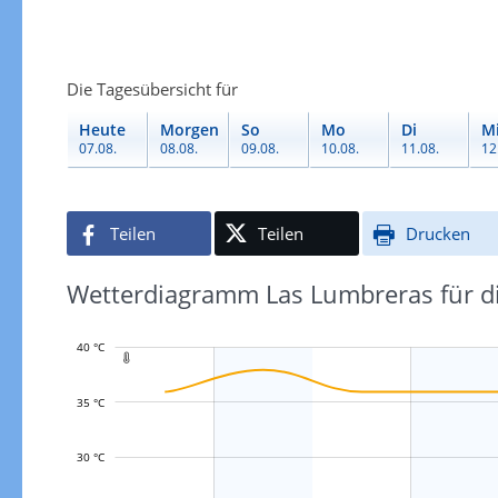
Die Tagesübersicht für
Heute
Morgen
So
Mo
Di
M
07.08.
08.08.
09.08.
10.08.
11.08.
12
Teilen
Teilen
Drucken
Wetterdiagramm Las Lumbreras für di
40 °C

35 °C
L
30 °C