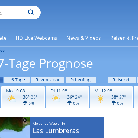
ete
HD Live Webcams
News & Videos
Reisen & Fre
ose
7-Tage Prognose
16 Tage
Regenradar
Pollenflug
Reisezeit
Mo 10.08.
Di 11.08.
Mi 12.08.
36°
25°
36°
24°
38°
27°
0 %
0 %
0 %
Aktuelles Wetter in
Las Lumbreras