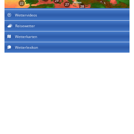
Wettervideos
Reisewetter
Wetterkarten
Wetterlexikon