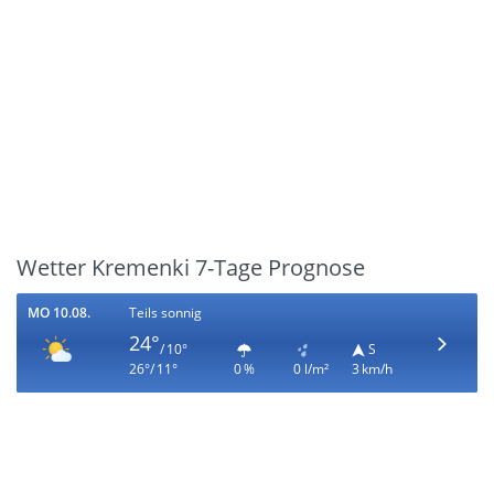
Wetter Kremenki 7-Tage Prognose
MO 10.08.
Teils sonnig
24°
/ 10°
S
26°/ 11°
0 %
0 l/m²
3 km/h