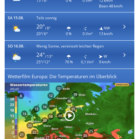
15°/ 6°
0 %
0 l/m²
12 km/h
Böen 48 km/h
SA 15.08.
Teils sonnig
20°
/ 8°
NW
20°/ 6°
0 %
0 l/m²
13 km/h
SO 16.08.
Wenig Sonne, vereinzelt leichter Regen
24°
/ 13°
W
25°/ 12°
70 %
0,1 l/m²
9 km/h
Wetterfilm Europa: Die Temperaturen im Überblick