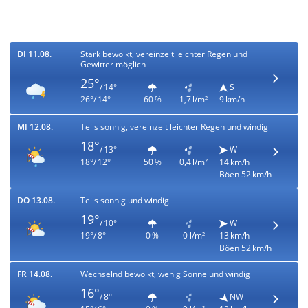
DI 11.08.
Stark bewölkt, vereinzelt leichter Regen und
Gewitter möglich
25°
/ 14°
S
26°/ 14°
60 %
1,7 l/m²
9 km/h
MI 12.08.
Teils sonnig, vereinzelt leichter Regen und windig
18°
/ 13°
W
18°/ 12°
50 %
0,4 l/m²
14 km/h
Böen 52 km/h
DO 13.08.
Teils sonnig und windig
19°
/ 10°
W
19°/ 8°
0 %
0 l/m²
13 km/h
Böen 52 km/h
FR 14.08.
Wechselnd bewölkt, wenig Sonne und windig
16°
/ 8°
NW