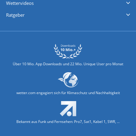
Wettervideos
Nachrichten
Deutschlandwetter
Schweizwetter
Österreichwetter
Regionalwetter
Wetter in Europa
Wetter Weltweit
Wetterlexikon
Promi-News
Ratgeber
Biowetter
Glätteindex
Reiseziel Finder
Erkältungswetter
Klima & Umwelt
Über 10 Mio. App Downloads und 22 Mio. Unique User pro Monat
wetter.com engagiert sich für Klimaschutz und Nachhaltigkeit
Bekannt aus Funk und Fernsehen: Pro7, Sat1, Kabel 1, SWR, ...