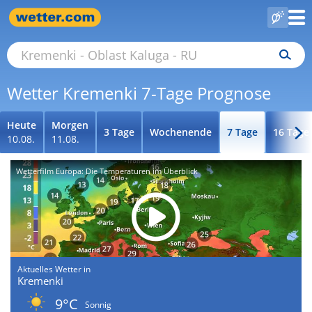
Wetter Kremenki 7-Tage Prognose
Heute
Morgen
3 Tage
Wochenende
7 Tage
16 Tage
10.08.
11.08.
Wetterfilm Europa: Die Temperaturen im Überblick
Aktuelles Wetter in
Kremenki
9°C
Sonnig