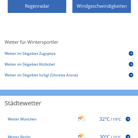
Regenradar
Windgeschwindigkeiten
Wetter für Wintersportler
Wetter im Skigebiet Zugspitze
Wetter im Skigebiet Kitzbühel
Wetter im Skigebiet Ischgl (Silvretta Arena)
Städtewetter
32°C
Wetter München
/
19°C
30°C
Wetter Berlin
/
21°C