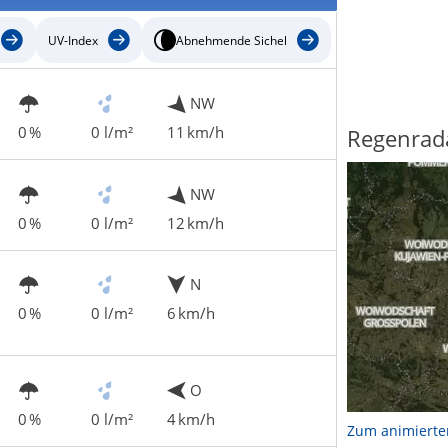
UV-Index
Abnehmende Sichel
NW
0 %
0 l/m²
11 km/h
Regenrad
NW
0 %
0 l/m²
12 km/h
N
0 %
0 l/m²
6 km/h
O
0 %
0 l/m²
4 km/h
Zum animierte