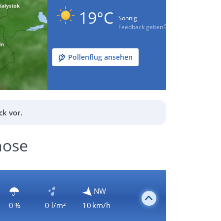
19°C
Sonnig
Feedback geben
Pollenflug ansehen
k vor.
nose
NW
0 %
0 l/m²
10 km/h