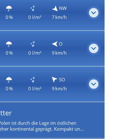
NW
0 %
0 l/m²
7 km/h
O
0 %
0 l/m²
9 km/h
SO
0 %
0 l/m²
9 km/h
tter
olen ist durch die Lage im östlichen
eher kontinental geprägt. Kompakt un...