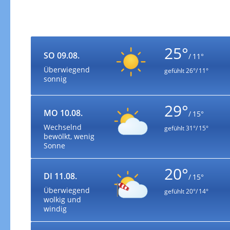
25°
SO 09.08.
/ 11°
Überwiegend
gefühlt
26°/ 11°
sonnig
29°
MO 10.08.
/ 15°
Wechselnd
gefühlt
31°/ 15°
bewölkt, wenig
Sonne
20°
DI 11.08.
/ 15°
Überwiegend
gefühlt
20°/ 14°
wolkig und
windig