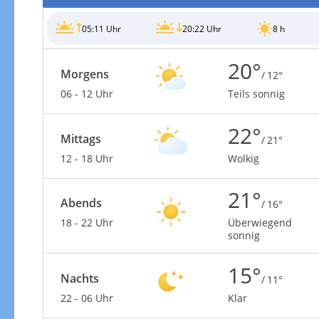
05:11 Uhr
20:22 Uhr
8 h
20°
Morgens
/ 12°
06 - 12 Uhr
Teils sonnig
22°
Mittags
/ 21°
12 - 18 Uhr
Wolkig
21°
Abends
/ 16°
18 - 22 Uhr
Überwiegend
sonnig
15°
Nachts
/ 11°
22 - 06 Uhr
Klar