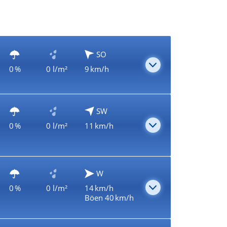
SO
0 %
0 l/m²
9 km/h
SW
0 %
0 l/m²
11 km/h
W
0 %
0 l/m²
14 km/h
Böen 40 km/h