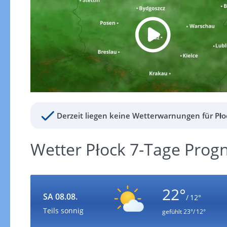
Derzeit liegen keine Wetterwarnungen für Płoc
Wetter Płock 7-Tage Prog
22°
SA 08.08.
/ 12°
Teils sonnig
gefühlt
23°/ 12°