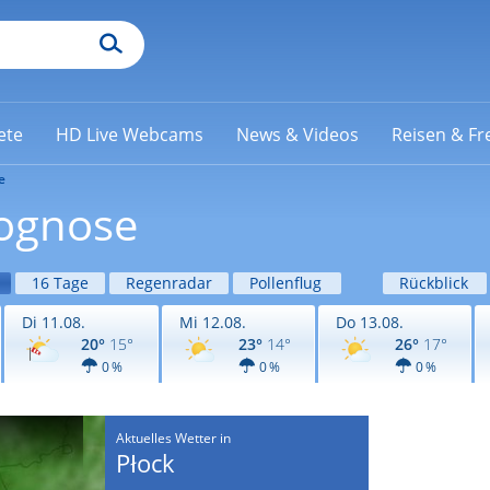
ete
HD Live Webcams
News & Videos
Reisen & Fre
e
rognose
16 Tage
Regenradar
Pollenflug
Rückblick
Di 11.08.
Mi 12.08.
Do 13.08.
20°
15°
23°
14°
26°
17°
0 %
0 %
0 %
Aktuelles Wetter in
Płock