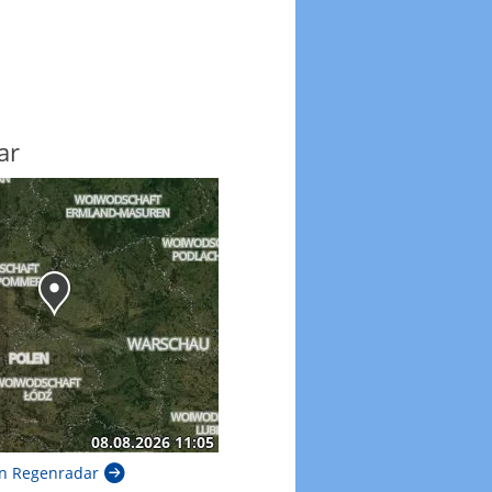
ar
n Regenradar