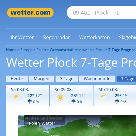
Ihr Wetter
Regenradar
Wetterkarten
Skigebi
Home
Europa
Polen
Woiwodschaft Masowien
Płock
7-Tage Prognos
Wetter Płock 7-Tage P
Heute
Morgen
3 Tage
Wochenende
7 Tage
Sa 08.08.
So 09.08.
Mo 10.08.
22°
12°
25°
11°
29°
15°
0 %
0 %
0 %
Polen-Wetter