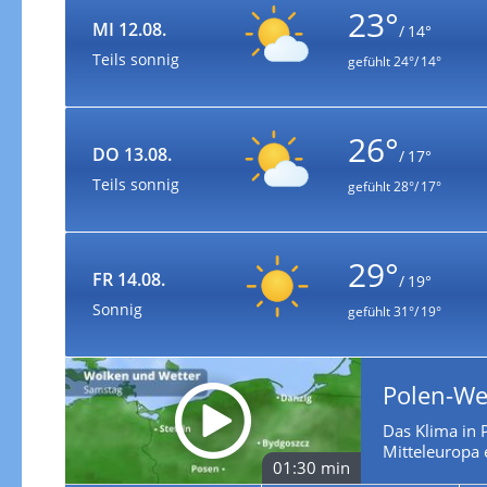
23°
MI 12.08.
/ 14°
Teils sonnig
gefühlt
24°/ 14°
26°
DO 13.08.
/ 17°
Teils sonnig
gefühlt
28°/ 17°
29°
FR 14.08.
/ 19°
Sonnig
gefühlt
31°/ 19°
Polen-We
Das Klima in P
Mitteleuropa 
01:30 min