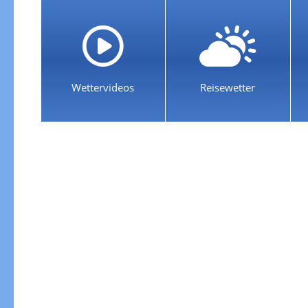
Wettervideos
Reisewetter