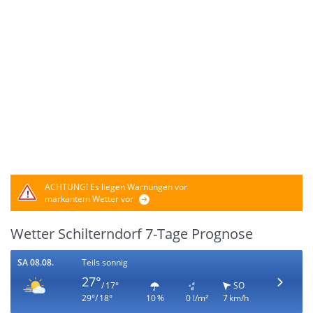
ACHTUNG!
Es liegen Warnungen vor
markantem Wetter vor
Wetter Schilterndorf 7-Tage Prognose
SA 08.08.
Teils sonnig
27°
/ 17°
SO
29°/ 18°
10 %
0 l/m²
7 km/h