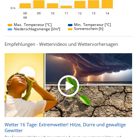
L
0 h
08
09
10
08
11
12
13
14
08
08
Max. Temperatur [°C]
Min. Temperatur [°C]
Sonnenschein [h]
Niederschlagsmenge [l/m²]
Empfehlungen - Wettervideos und Wettervorhersagen
Wetter 16 Tage: Extremwetter! Hitze, Dürre und gewaltige
Gewitter