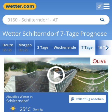
Wetter Schilterndorf 7-Tage Prognose
Heute
Morgen
3 Tage
Wochenende
7 Tage
16 Tage
08.08.
09.08.
LIVE
Aktuelles Wetter in
Pollenflug ansehen
Schilterndorf
25°C
Sonnig