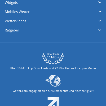
Widgets
Regenradar
Windgeschwindigkeiten
Temperatur
Sonnenschein
Wassertemperatur
Mobiles Wetter
iPhone Wetter
iPad Wetter
Android Wetter
Wettervideos
Nachrichten
Deutschlandwetter
Schweizwetter
Österreichwetter
Regionalwetter
Wetter in Europa
Wetter Weltweit
Wetterlexikon
Promi-News
Ratgeber
Biowetter
Glätteindex
Reiseziel Finder
Erkältungswetter
Klima & Umwelt
Über 10 Mio. App Downloads und 22 Mio. Unique User pro Monat
wetter.com engagiert sich für Klimaschutz und Nachhaltigkeit