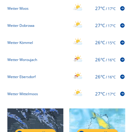
27°C
Wetter Moos
/
17°C
27°C
Wetter Dobrowa
/
17°C
26°C
Wetter Kömmel
/
15°C
26°C
Wetter Woroujach
/
16°C
26°C
Wetter Ebersdorf
/
16°C
27°C
Wetter Mittelmoos
/
17°C