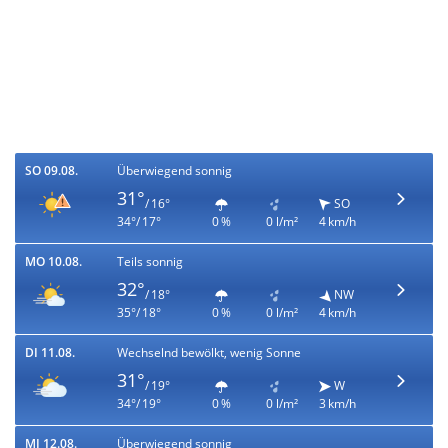
SO 09.08.
Überwiegend sonnig
31°
/ 16°
SO
34°/ 17°
0 %
0 l/m²
4 km/h
MO 10.08.
Teils sonnig
32°
/ 18°
NW
35°/ 18°
0 %
0 l/m²
4 km/h
DI 11.08.
Wechselnd bewölkt, wenig Sonne
31°
/ 19°
W
34°/ 19°
0 %
0 l/m²
3 km/h
MI 12.08.
Überwiegend sonnig