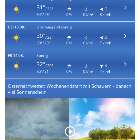
31°
/ 22°
O
34°/ 23°
0 %
0 l/m²
8 km/h
DO 13.08.
Überwiegend sonnig
30°
/ 22°
O
33°/ 23°
0 %
0 l/m²
7 km/h
FR 14.08.
Sonnig
32°
/ 20°
N
35°/ 21°
0 %
0 l/m²
4 km/h
Österreichwetter: Wochenendstart mit Schauern - danach
viel Sonnenschein