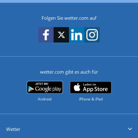
Folgen Sie wetter.com auf
wetter.com gibt es auch für
Android
iPhone & iPad
Wetter
Videovorhersagen
Kolumnen
Unwetterwarnungen
wetter.com Deutschland
wetter.com Schweiz
wetter.com Österreich
Werben
Homepage Widget
Wetter API
Wetter- und Geodaten - meteonomiqs.com
tiempo.es
meteos24.fr
ilmeteo24.it
pogoda24.pl
weather24.co.uk