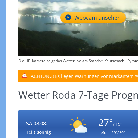
Webcam ansehen
Die HD-Kamera zeigt das Wetter live am Standort Keutschach - Pyra
ACHTUNG!
Es liegen Warnungen vor markantem W
Wetter Roda 7-Tage Prog
27°
SA 08.08.
/ 19°
Teils sonnig
gefühlt
29°/ 20°