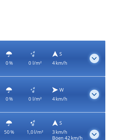
S
0 %
0 l/m²
4 km/h
W
0 %
0 l/m²
4 km/h
S
50 %
1,0 l/m²
3 km/h
Böen 42 km/h