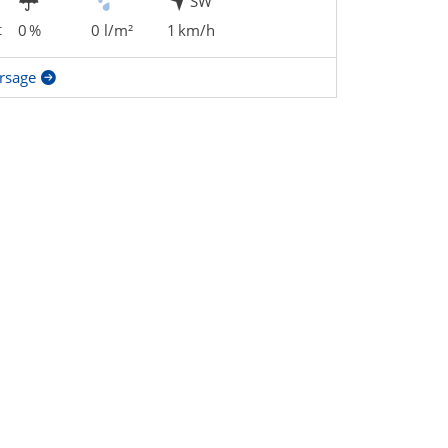
SW
t
0 %
0 l/m²
1 km/h
rsage