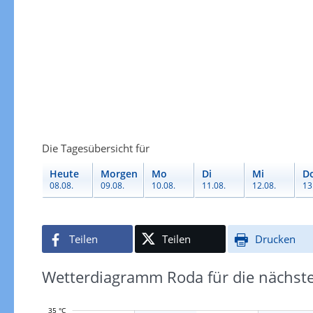
Die Tagesübersicht für
Heute
Morgen
Mo
Di
Mi
D
08.08.
09.08.
10.08.
11.08.
12.08.
13
Teilen
Teilen
Drucken
Wetterdiagramm Roda für die nächst
35 °C