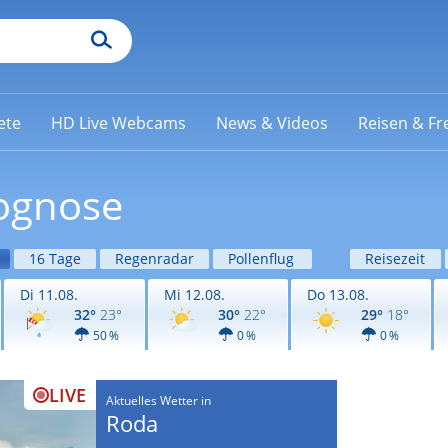
ete
HD Live Webcams
News & Videos
Reisen & Fre
rognose
16 Tage
Regenradar
Pollenflug
Reisezeit
Di 11.08.
Mi 12.08.
Do 13.08.
32°
23°
30°
22°
29°
18°
50 %
0 %
0 %
LIVE
Aktuelles Wetter in
Roda