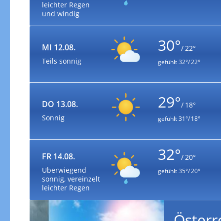
leichter Regen
und windig
30°
MI 12.08.
/ 22°
Teils sonnig
gefühlt
32°/ 22°
29°
DO 13.08.
/ 18°
Sonnig
gefühlt
31°/ 18°
32°
FR 14.08.
/ 20°
Überwiegend
gefühlt
35°/ 20°
sonnig, vereinzelt
leichter Regen
Österr