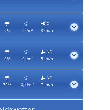
O
0 %
0 l/m²
3 km/h
NO
0 %
0 l/m²
5 km/h
NO
70 %
0,1 l/m²
7 km/h
eichwetter