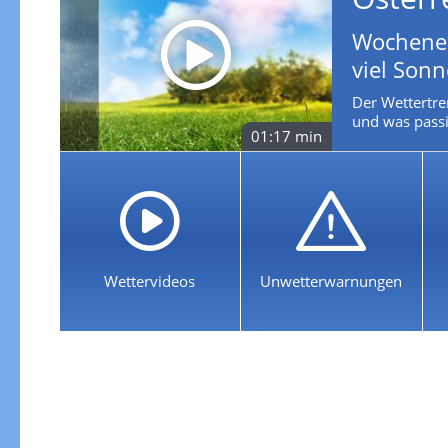
Wochenen
viel Son
Der Wettertre
und was passie
01:17 min
Wettervideos
Unwetterwarnungen