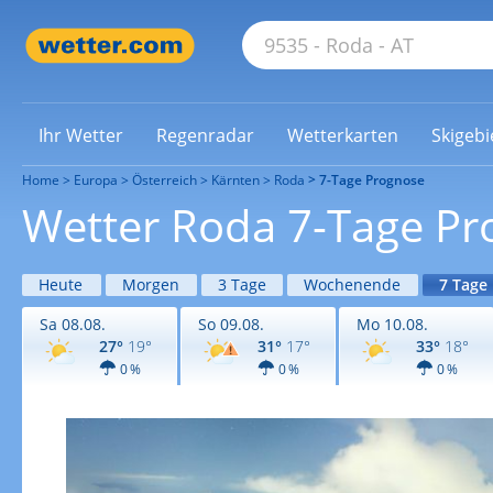
Ihr Wetter
Regenradar
Wetterkarten
Skigebi
Home
Europa
Österreich
Kärnten
Roda
7-Tage Prognose
Wetter Roda 7-Tage P
Heute
Morgen
3 Tage
Wochenende
7 Tage
Sa 08.08.
So 09.08.
Mo 10.08.
27°
19°
31°
17°
33°
18°
0 %
0 %
0 %