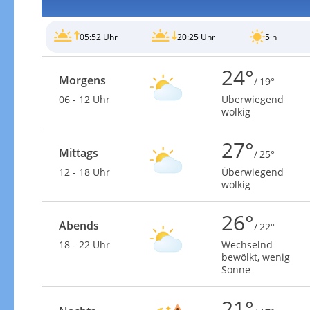
05:52 Uhr
20:25 Uhr
5 h
24°
Morgens
/ 19°
06 - 12 Uhr
Überwiegend
wolkig
27°
Mittags
/ 25°
12 - 18 Uhr
Überwiegend
wolkig
26°
Abends
/ 22°
18 - 22 Uhr
Wechselnd
bewölkt, wenig
Sonne
21°