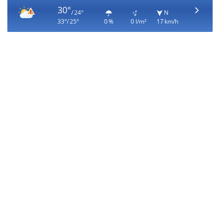
30°
/ 24°
N
33°/ 25°
0 %
0 l/m²
17 km/h