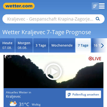
Wetter Kraljevec 7-Tage Prognose
Heute
Morgen
3 Tage
Wochenende
7 Tage
16 Tage
07.08.
08.08.
LIVE
Aktuelles Wetter in
Pollenflug ansehen
Kraljevec
31°C
Wolkig