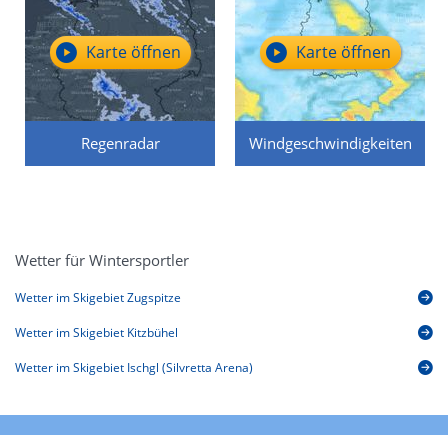
Karte öffnen
Karte öffnen
Regenradar
Windgeschwindigkeiten
Wetter für Wintersportler
Wetter im Skigebiet Zugspitze
Wetter im Skigebiet Kitzbühel
Wetter im Skigebiet Ischgl (Silvretta Arena)