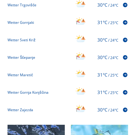
30°C
Wetter Trgovišće
/
24°C
31°C
Wetter Gornjaki
/
25°C
30°C
Wetter Sveti Križ
/
24°C
30°C
Wetter Šćepanje
/
24°C
31°C
Wetter Maretić
/
25°C
31°C
Wetter Gornja Konjšćina
/
25°C
30°C
Wetter Zajezda
/
24°C