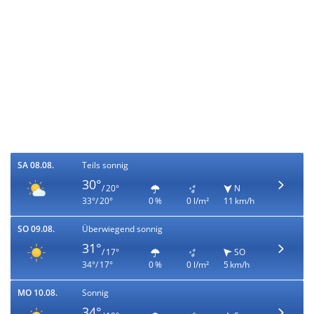
SA 08.08.
Teils sonnig
30°
/ 20°
N
33°/ 20°
0 %
0 l/m²
11 km/h
SO 09.08.
Überwiegend sonnig
31°
/ 17°
SO
34°/ 17°
0 %
0 l/m²
5 km/h
MO 10.08.
Sonnig
34°