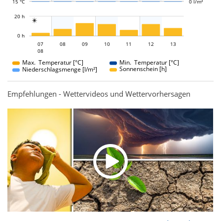
15 °C
0 l/m²
L
20 h

L
0 h
07
08
09
07
10
11
12
13
08
08
Max. Temperatur [°C]
Min. Temperatur [°C]
Sonnenschein [h]
Niederschlagsmenge [l/m²]
Empfehlungen - Wettervideos und Wettervorhersagen