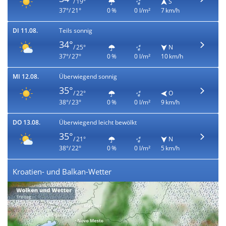
/ 19°
S
37°/ 21°
0 %
0 l/m²
7 km/h
DI 11.08.
Teils sonnig
34°
/ 25°
N
37°/ 27°
0 %
0 l/m²
10 km/h
MI 12.08.
Überwiegend sonnig
35°
/ 22°
O
38°/ 23°
0 %
0 l/m²
9 km/h
DO 13.08.
Überwiegend leicht bewölkt
35°
/ 21°
N
38°/ 22°
0 %
0 l/m²
5 km/h
Kroatien- und Balkan-Wetter