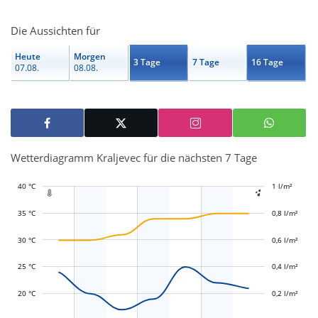
Die Aussichten für
Heute
Morgen
3 Tage
7 Tage
16 Tage
07.08.
08.08.
Wetterdiagramm Kraljevec für die nächsten 7 Tage
40 °C
-0,4 l/m²
-0,2 l/m²
1 l/m²
1,2 l/m²


35 °C
0,8 l/m²
30 °C
0,6 l/m²
L
L
25 °C
0,4 l/m²
20 °C
0,2 l/m²