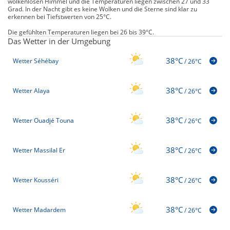
wolkenlosen Himmel und die Temperaturen liegen zwischen 27 und 33
Grad. In der Nacht gibt es keine Wolken und die Sterne sind klar zu
erkennen bei Tiefstwerten von 25°C.
Die gefühlten Temperaturen liegen bei 26 bis 39°C.
Das Wetter in der Umgebung
38°C
Wetter Séhébay
/
26°C
38°C
Wetter Alaya
/
26°C
38°C
Wetter Ouadjé Touna
/
26°C
38°C
Wetter Massilal Er
/
26°C
38°C
Wetter Kousséri
/
26°C
38°C
Wetter Madardem
/
26°C