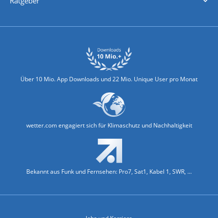
Ratgeber
Biowetter
Glätteindex
Reiseziel Finder
Erkältungswetter
Klima & Umwelt
Über 10 Mio. App Downloads und 22 Mio. Unique User pro Monat
wetter.com engagiert sich für Klimaschutz und Nachhaltigkeit
Bekannt aus Funk und Fernsehen: Pro7, Sat1, Kabel 1, SWR, ...