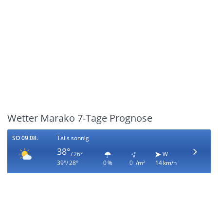
Wetter Marako 7-Tage Prognose
SO 09.08.
Teils sonnig
38°
/ 26°
W
39°/ 28°
0 %
0 l/m²
14 km/h