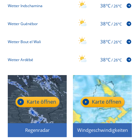
38°C
Wetter Indschamina
/
26°C
38°C
Wetter Guénébor
/
26°C
38°C
Wetter Bout el Wali
/
26°C
38°C
Wetter Ardébé
/
26°C
Karte öffnen
Karte öffnen
Regenradar
Windgeschwindigkeiten