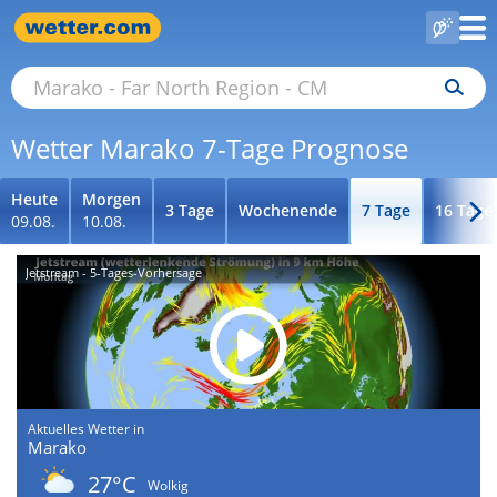
Wetter Marako 7-Tage Prognose
Heute
Morgen
3 Tage
Wochenende
7 Tage
16 Tage
09.08.
10.08.
Jetstream - 5-Tages-Vorhersage
Aktuelles Wetter in
Marako
27°C
Wolkig