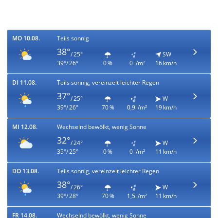
MO 10.08.
Teils sonnig
38°
/ 25°
SW
39°/ 26°
0 %
0 l/m²
16 km/h
DI 11.08.
Teils sonnig, vereinzelt leichter Regen
37°
/ 25°
W
39°/ 26°
70 %
0,9 l/m²
19 km/h
MI 12.08.
Wechselnd bewölkt, wenig Sonne
32°
/ 24°
W
35°/ 25°
0 %
0 l/m²
11 km/h
DO 13.08.
Teils sonnig, vereinzelt leichter Regen
38°
/ 26°
W
39°/ 28°
70 %
1,5 l/m²
11 km/h
FR 14.08.
Wechselnd bewölkt, wenig Sonne