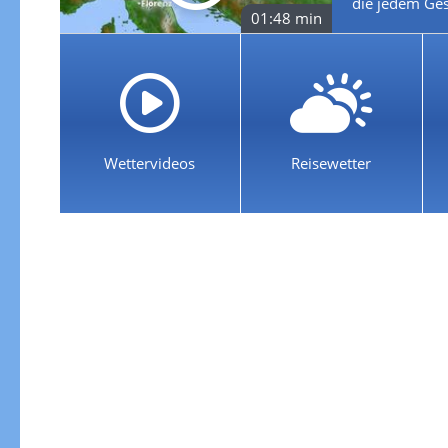
die jedem Ges
01:48 min
Wettervideos
Reisewetter