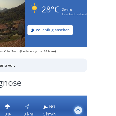
28°C
Sonnig
Feedback geben
Pollenflug ansehen
 Villa Oneto (Entfernung: ca. 14.6 km)
eno vor.
ognose
NO
0 %
0 l/m²
5 km/h