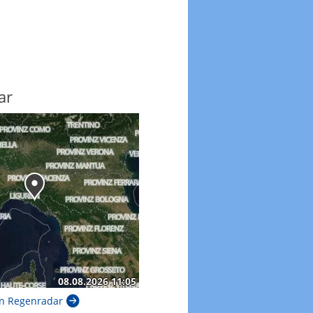
ar
n Regenradar