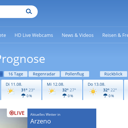
ete
HD Live Webcams
News & Videos
Reisen & Fre
Prognose
16 Tage
Regenradar
Pollenflug
Rückblick
Di 11.08.
Mi 12.08.
Do 13.08.
31°
23°
32°
27°
32°
22°
0 %
0 %
0 %
LIVE
Aktuelles Wetter in
Arzeno