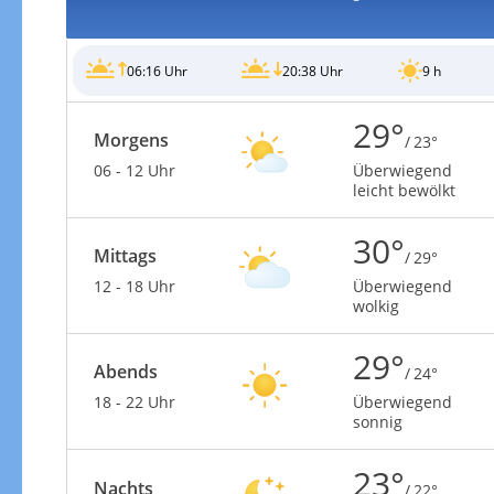
06:16 Uhr
20:38 Uhr
9 h
29°
Morgens
/ 23°
06 - 12 Uhr
Überwiegend
leicht bewölkt
30°
Mittags
/ 29°
12 - 18 Uhr
Überwiegend
wolkig
29°
Abends
/ 24°
18 - 22 Uhr
Überwiegend
sonnig
23°
Nachts
/ 22°