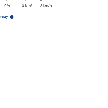
0 %
0 l/m²
8 km/h
rsage