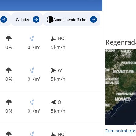
UV-Index
Abnehmende Sichel
NO
Regenrad
0 %
0 l/m²
5 km/h
W
0 %
0 l/m²
5 km/h
O
0 %
0 l/m²
5 km/h
Zum animierte
NO