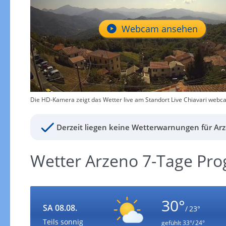
Webcam ansehen
Die HD-Kamera zeigt das Wetter live am Standort Live Chiavari webcam
Derzeit liegen keine Wetterwarnungen für Arz
Wetter Arzeno 7-Tage Pr
30°
SA 08.08.
/ 23°
Teils sonnig
gefühlt
33°/ 24°