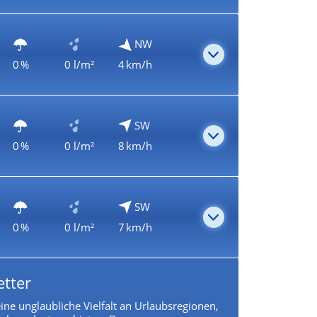
NW
0 %
0 l/m²
4 km/h
SW
0 %
0 l/m²
8 km/h
SW
0 %
0 l/m²
7 km/h
etter
 eine unglaubliche Vielfalt an Urlaubsregionen,