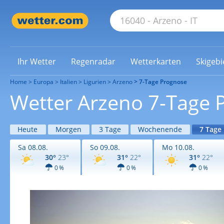
Ihr Wetter
Regenradar
Wetterkarten
Skigebi
Home
Europa
Italien
Ligurien
Arzeno
7-Tage Prognose
Wetter Arzeno 7-Tage 
Heute
Morgen
3 Tage
Wochenende
7 Tage
Sa 08.08.
So 09.08.
Mo 10.08.
30°
23°
31°
22°
31°
22°
0 %
0 %
0 %