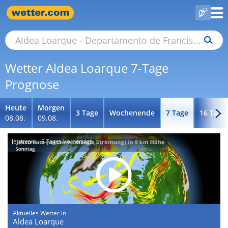
Wetter Aldea Loarque 7-Tage
Prognose
Heute
Morgen
3 Tage
Wochenende
7 Tage
16 Tage
08.08.
09.08.
Jetstream - 5-Tages-Vorhersage
Aktuelles Wetter in
Aldea Loarque