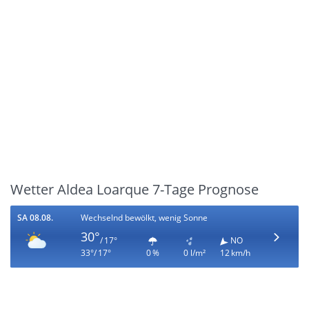
Wetter Aldea Loarque 7-Tage Prognose
SA 08.08.
Wechselnd bewölkt, wenig Sonne
30°
/ 17°
NO
33°/ 17°
0 %
0 l/m²
12 km/h