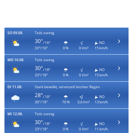
SO 09.08.
Teils sonnig
30°
/ 16°
NO
33°/ 16°
0 %
0 l/m²
15 km/h
MO 10.08.
Teils sonnig
30°
/ 18°
NO
33°/ 18°
0 %
0 l/m²
15 km/h
DI 11.08.
Stark bewölkt, vereinzelt leichter Regen
28°
/ 18°
NO
30°/ 18°
70 %
0,6 l/m²
13 km/h
MI 12.08.
Teils sonnig
30°
/ 18°
NO
33°/ 18°
0 %
0 l/m²
11 km/h