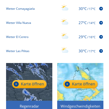
30°C
Wetter Comayagüela
/
17°C
27°C
Wetter Villa Nueva
/
14°C
29°C
Wetter El Centro
/
16°C
30°C
Wetter Las Pilitas
/
17°C
Karte öffnen
Karte öffnen
Regenradar
Windgeschwindigkeiten