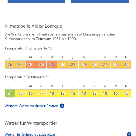
Klimatabelle Aldea Loarque
Die Werte unserer Klimatabellen basieren auf Messungen an den
Klimastationen im Zeitraum 1961 bis 1990.
Temperatur Höchstwerte °C
J
F
M
A
M
J
J
A
S
O
N
D
26
27
30
30
30
29
28
29
29
27
26
25
Temperatur Tiefstwerte °C
J
F
M
A
M
J
J
A
S
O
N
D
14
15
16
17
18
18
18
18
18
18
16
15
Weitere Werte zu dieser Station
Wetter für Wintersportler
Wetter im Skigebiet Zugspitze