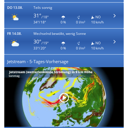
DO 13.08.
Teils sonnig
31°
/ 18°
NO
34°/ 18°
0 %
0 l/m²
10 km/h
FR 14.08.
Wechselnd bewölkt, wenig Sonne
30°
/ 19°
NO
33°/ 20°
0 %
0 l/m²
10 km/h
Jetstream - 5-Tages-Vorhersage