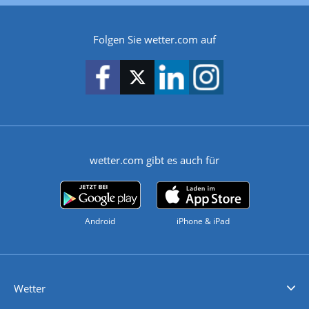
Folgen Sie wetter.com auf
wetter.com gibt es auch für
Android
iPhone & iPad
Wetter
Videovorhersagen
Kolumnen
Unwetterwarnungen
wetter.com Deutschland
wetter.com Schweiz
wetter.com Österreich
Werben
Homepage Widget
Wetter API
Wetter- und Geodaten - meteonomiqs.com
tiempo.es
meteos24.fr
ilmeteo24.it
pogoda24.pl
weather24.co.uk