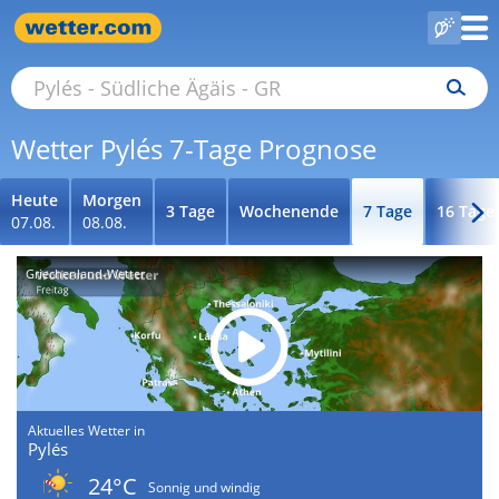
Wetter Pylés 7-Tage Prognose
Heute
Morgen
3 Tage
Wochenende
7 Tage
16 Tage
07.08.
08.08.
Griechenland-Wetter
Aktuelles Wetter in
Pylés
24°C
Sonnig und windig