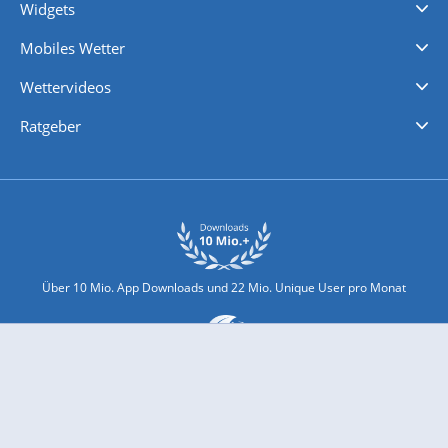
Widgets
Regenradar
Windgeschwindigkeiten
Temperatur
Sonnenschein
Wassertemperatur
Mobiles Wetter
iPhone Wetter
iPad Wetter
Android Wetter
Wettervideos
Nachrichten
Deutschlandwetter
Schweizwetter
Österreichwetter
Regionalwetter
Wetter in Europa
Wetter Weltweit
Wetterlexikon
Promi-News
Ratgeber
Biowetter
Glätteindex
Reiseziel Finder
Erkältungswetter
Klima & Umwelt
Über 10 Mio. App Downloads und 22 Mio. Unique User pro Monat
wetter.com engagiert sich für Klimaschutz und Nachhaltigkeit