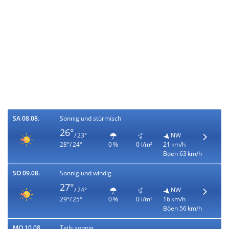
SA 08.08.
Sonnig und stürmisch
26°
/ 23°
NW
28°/ 24°
0 %
0 l/m²
21 km/h
Böen 63 km/h
SO 09.08.
Sonnig und windig
27°
/ 24°
NW
29°/ 25°
0 %
0 l/m²
16 km/h
Böen 56 km/h
MO 10.08.
Teils sonnig