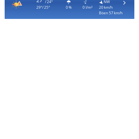
27°
/ 24°
NW
29°/ 25°
0 %
0 l/m²
20 km/h
Böen 57 km/h