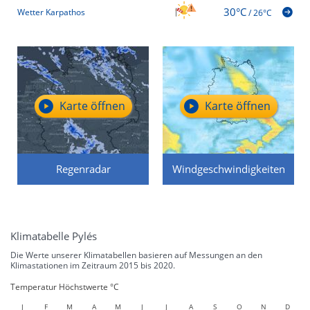
30°C
Wetter Karpathos
/
26°C
Karte öffnen
Karte öffnen
Regenradar
Windgeschwindigkeiten
Klimatabelle Pylés
Die Werte unserer Klimatabellen basieren auf Messungen an den
Klimastationen im Zeitraum 2015 bis 2020.
Temperatur Höchstwerte °C
J
F
M
A
M
J
J
A
S
O
N
D