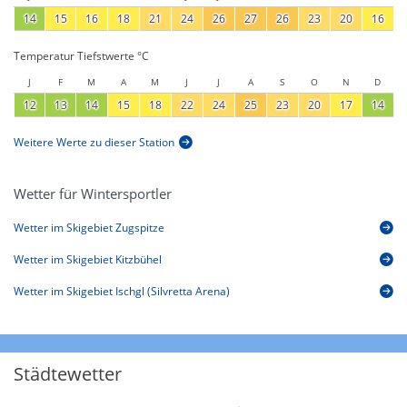
14
15
16
18
21
24
26
27
26
23
20
16
Temperatur Tiefstwerte °C
J
F
M
A
M
J
J
A
S
O
N
D
12
13
14
15
18
22
24
25
23
20
17
14
Weitere Werte zu dieser Station
Wetter für Wintersportler
Wetter im Skigebiet Zugspitze
Wetter im Skigebiet Kitzbühel
Wetter im Skigebiet Ischgl (Silvretta Arena)
Städtewetter