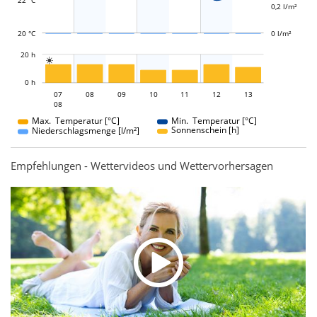
0,2 l/m²
20 °C
0 l/m²
L
20 h

L
0 h
07
08
09
07
10
11
12
13
08
08
Max. Temperatur [°C]
Min. Temperatur [°C]
Sonnenschein [h]
Niederschlagsmenge [l/m²]
Empfehlungen - Wettervideos und Wettervorhersagen