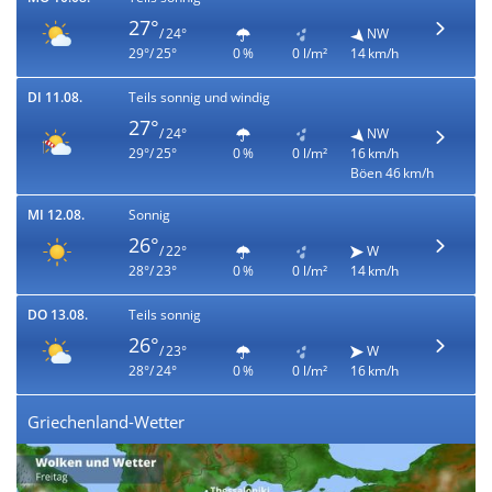
27°
/ 24°
NW
29°/ 25°
0 %
0 l/m²
14 km/h
DI 11.08.
Teils sonnig und windig
27°
/ 24°
NW
29°/ 25°
0 %
0 l/m²
16 km/h
Böen 46 km/h
MI 12.08.
Sonnig
26°
/ 22°
W
28°/ 23°
0 %
0 l/m²
14 km/h
DO 13.08.
Teils sonnig
26°
/ 23°
W
28°/ 24°
0 %
0 l/m²
16 km/h
Griechenland-Wetter