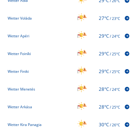
29°C
Wetter Adia
/
26°C
27°C
Wetter Voláda
/
23°C
29°C
Wetter Apéri
/
24°C
29°C
Wetter Foiníki
/
25°C
29°C
Wetter Finiki
/
25°C
28°C
Wetter Menetés
/
24°C
28°C
Wetter Arkása
/
25°C
30°C
Wetter Kira Panagia
/
26°C