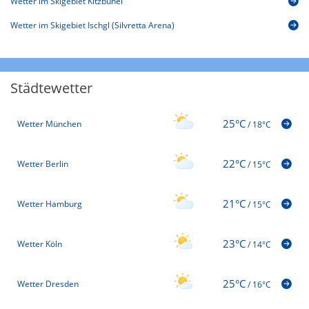
Wetter im Skigebiet Kitzbühel
Wetter im Skigebiet Ischgl (Silvretta Arena)
Städtewetter
25°C
Wetter München
/
18°C
22°C
Wetter Berlin
/
15°C
21°C
Wetter Hamburg
/
15°C
23°C
Wetter Köln
/
14°C
25°C
Wetter Dresden
/
16°C