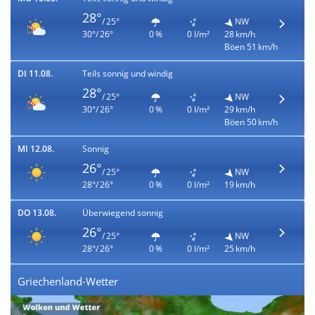
28°
/ 25°
NW
30°/ 26°
0 %
0 l/m²
28 km/h
Böen 51 km/h
DI 11.08.
Teils sonnig und windig
28°
/ 25°
NW
30°/ 26°
0 %
0 l/m²
29 km/h
Böen 50 km/h
MI 12.08.
Sonnig
26°
/ 25°
NW
28°/ 26°
0 %
0 l/m²
19 km/h
DO 13.08.
Überwiegend sonnig
26°
/ 25°
NW
28°/ 26°
0 %
0 l/m²
25 km/h
Griechenland-Wetter