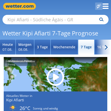
Wetter Kipi Afiarti 7-Tage Prognose
Heute
Morgen
3 Tage
Wochenende
7 Tage
16 Tage
07.08.
08.08.
Griechenland-Wetter
Aktuelles Wetter in
Kipi Afiarti
26°C
Sonnig und windig