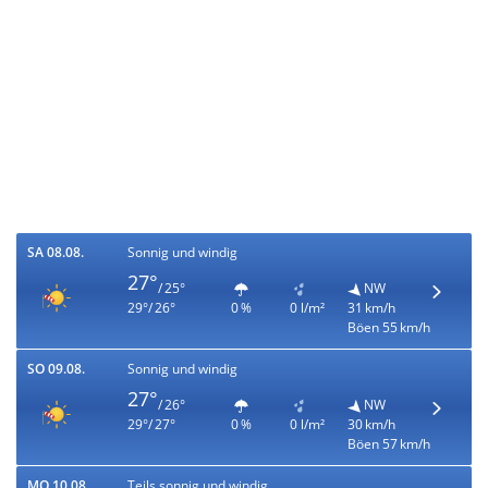
SA 08.08.
Sonnig und windig
27°
/ 25°
NW
29°/ 26°
0 %
0 l/m²
31 km/h
Böen 55 km/h
SO 09.08.
Sonnig und windig
27°
/ 26°
NW
29°/ 27°
0 %
0 l/m²
30 km/h
Böen 57 km/h
MO 10.08.
Teils sonnig und windig