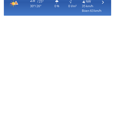
28°
/ 25°
NW
30°/ 26°
0 %
0 l/m²
35 km/h
Böen 63 km/h