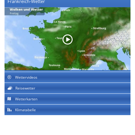
Frankreich-Wetter
Wettervideos
Reisewetter
Wetterkarten
Klimatabelle