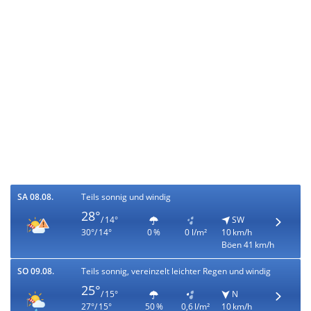
SA 08.08.
Teils sonnig und windig
28°
/ 14°
SW
30°/ 14°
0 %
0 l/m²
10 km/h
Böen 41 km/h
SO 09.08.
Teils sonnig, vereinzelt leichter Regen und windig
25°
/ 15°
N
27°/ 15°
50 %
0,6 l/m²
10 km/h