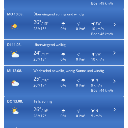
Böen 49 km/h
MO 10.08.
Überwiegend sonnig und windig
26°
/ 15°
SW
28°/ 15°
0 %
0 l/m²
10 km/h
Böen 46 km/h
DI 11.08.
Überwiegend wolkig
24°
/ 17°
SW
25°/ 18°
0 %
0 l/m²
10 km/h
MI 12.08.
Wechselnd bewölkt, wenig Sonne und windig
25°
/ 16°
N
26°/ 17°
0 %
0 l/m²
9 km/h
Böen 44 km/h
DO 13.08.
Teils sonnig
26°
/ 16°
N
28°/ 17°
0 %
0 l/m²
5 km/h