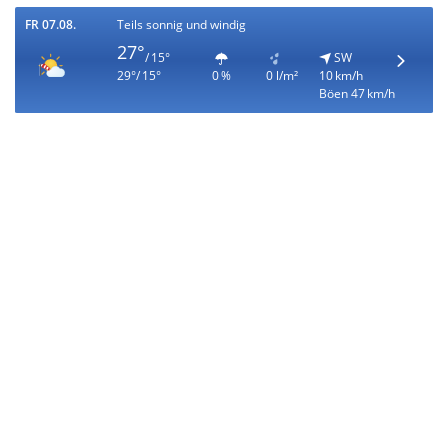
FR 07.08.
Teils sonnig und windig
27°
/ 15°
SW
29°/ 15°
0 %
0 l/m²
10 km/h
Böen 47 km/h