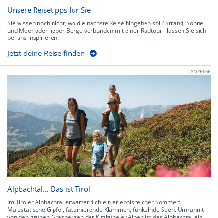
Unsere Reisetipps für Sie
Sie wissen noch nicht, wo die nächste Reise hingehen soll? Strand, Sonne
und Meer oder lieber Berge verbunden mit einer Radtour - lassen Sie sich
bei uns inspirieren.
Jetzt deine Reise finden
ANZEIGE
Alpbachtal… Das ist Tirol.
Im Tiroler Alpbachtal erwartet dich ein erlebnisreicher Sommer:
Majestätische Gipfel, faszinierende Klammen, funkelnde Seen. Umrahmt
von den grünen Grasbergen der Kitzbüheler Alpen ist das Alpbachtal ein