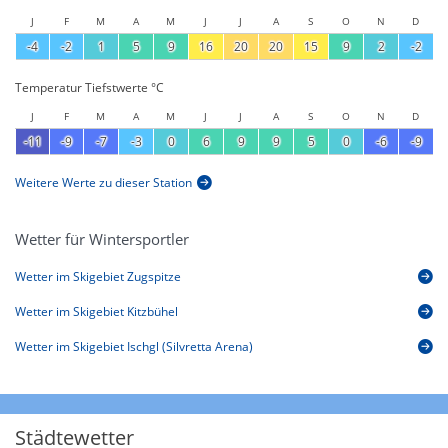
J
F
M
A
M
J
J
A
S
O
N
D
-4
-2
1
5
9
16
20
20
15
9
2
-2
Temperatur Tiefstwerte °C
J
F
M
A
M
J
J
A
S
O
N
D
-11
-9
-7
-3
0
6
9
9
5
0
-6
-9
Weitere Werte zu dieser Station
Wetter für Wintersportler
Wetter im Skigebiet Zugspitze
Wetter im Skigebiet Kitzbühel
Wetter im Skigebiet Ischgl (Silvretta Arena)
Städtewetter