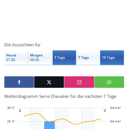
Die Aussichten für
Heute
Morgen
3 Tage
7 Tage
16 Tage
07.08.
08.08.
Wetterdiagramm Serre Chevalier für die nächsten 7 Tage
30 °C
-0,2 l/m²
-0,1 l/m²
0,1 l/m²
1 l/m²
0,8 l/m²
-0,4 l/m²


25 °C
0,6 l/m²