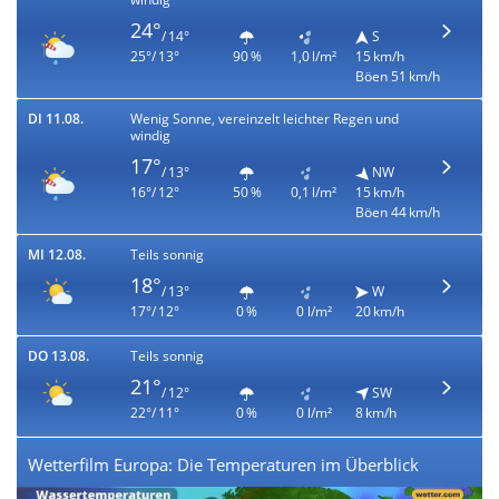
24°
/ 14°
S
25°/ 13°
90 %
1,0 l/m²
15 km/h
Böen 51 km/h
DI 11.08.
Wenig Sonne, vereinzelt leichter Regen und
windig
17°
/ 13°
NW
16°/ 12°
50 %
0,1 l/m²
15 km/h
Böen 44 km/h
MI 12.08.
Teils sonnig
18°
/ 13°
W
17°/ 12°
0 %
0 l/m²
20 km/h
DO 13.08.
Teils sonnig
21°
/ 12°
SW
22°/ 11°
0 %
0 l/m²
8 km/h
Wetterfilm Europa: Die Temperaturen im Überblick