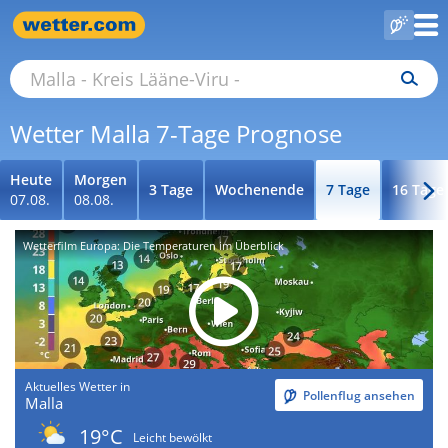
Wetter Malla 7-Tage Prognose
Heute
Morgen
3 Tage
Wochenende
7 Tage
16 Tage
07.08.
08.08.
Wetterfilm Europa: Die Temperaturen im Überblick
Aktuelles Wetter in
Pollenflug ansehen
Malla
19°C
Leicht bewölkt