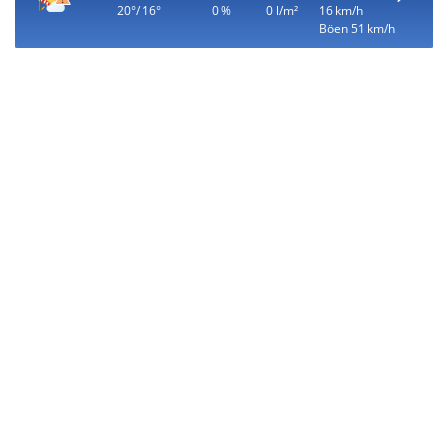
20°/ 16°
0 %
0 l/m²
16 km/h
Böen 51 km/h