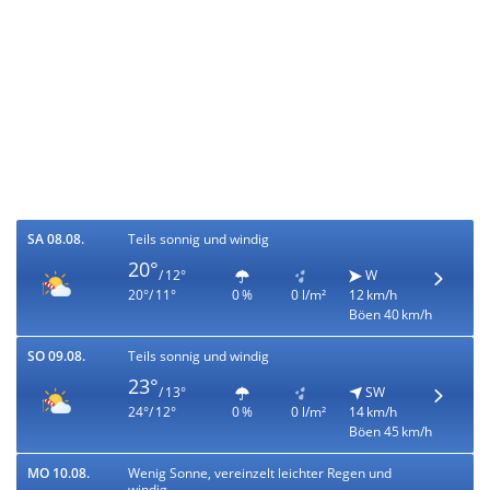
SA 08.08.
Teils sonnig und windig
20°
/ 12°
W
20°/ 11°
0 %
0 l/m²
12 km/h
Böen 40 km/h
SO 09.08.
Teils sonnig und windig
23°
/ 13°
SW
24°/ 12°
0 %
0 l/m²
14 km/h
Böen 45 km/h
MO 10.08.
Wenig Sonne, vereinzelt leichter Regen und
windig