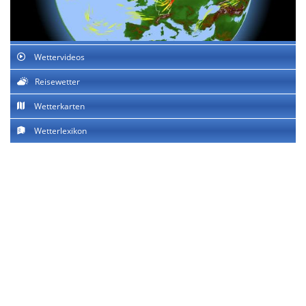
Wettervideos
Reisewetter
Wetterkarten
Wetterlexikon