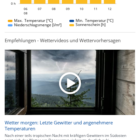
0 h
06
07
08
06
09
10
11
12
08
08
Max. Temperatur [°C]
Min. Temperatur [°C]
Sonnenschein [h]
Niederschlagsmenge [l/m²]
Empfehlungen - Wettervideos und Wettervorhersagen
Wetter morgen: Letzte Gewitter und angenehmere
Temperaturen
Nach einer teils tropischen Nacht mit kräftigen Gewittern im Südosten