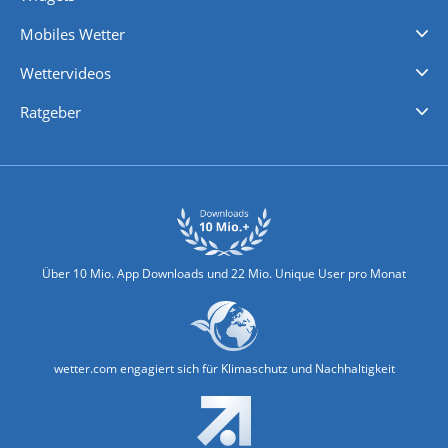
Regenradar
Windgeschwindigkeiten
Temperatur
Sonnenschein
Wassertemperatur
Mobiles Wetter
iPhone Wetter
iPad Wetter
Android Wetter
Wettervideos
Nachrichten
Deutschlandwetter
Schweizwetter
Österreichwetter
Regionalwetter
Wetter in Europa
Wetter Weltweit
Wetterlexikon
Promi-News
Ratgeber
Biowetter
Glätteindex
Reiseziel Finder
Erkältungswetter
Klima & Umwelt
Über 10 Mio. App Downloads und 22 Mio. Unique User pro Monat
wetter.com engagiert sich für Klimaschutz und Nachhaltigkeit