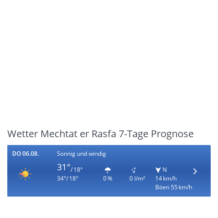
Wetter Mechtat er Rasfa 7-Tage Prognose
DO 06.08.
Sonnig und windig
31°
/ 18°
N
34°/ 18°
0 %
0 l/m²
14 km/h
Böen 55 km/h