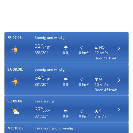
FR 07.08.
Sonnig und windig
32°
/ 18°
NO
35°/ 20°
0 %
0 l/m²
12 km/h
Böen 50 km/h
SA 08.08.
Sonnig und windig
34°
/ 19°
N
38°/ 20°
0 %
0 l/m²
10 km/h
Böen 45 km/h
SO 09.08.
Teils sonnig
37°
/ 22°
S
37°/ 23°
0 %
0 l/m²
7 km/h
MO 10.08.
Teils sonnig und windig