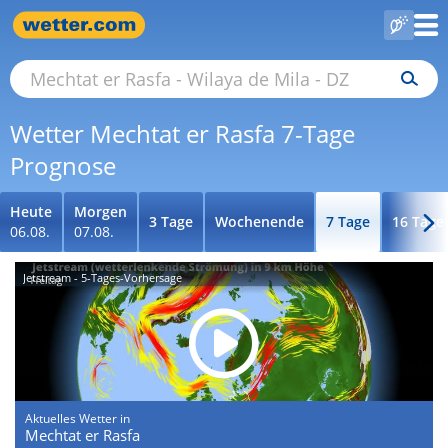
Wetter Mechtat er Rasfa 7-Tage
Prognose
Heute
Morgen
3 Tage
Wochenende
7 Tage
16 Tage
06.08.
07.08.
Jetstream - 5-Tages-Vorhersage
Aktuelles Wetter in
Mechtat er Rasfa