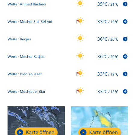
35°C
Wetter Ahmed Rachedi
/
21°C
33°C
Wetter Mechta Sidi Bel Aïd
/
19°C
36°C
Wetter Redjas
/
20°C
36°C
Wetter Mechta Redjas
/
20°C
33°C
Wetter Bled Youssef
/
19°C
33°C
Wetter Mechtat el Biar
/
18°C
Karte öffnen
Karte öffnen