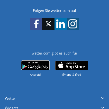
Folgen Sie wetter.com auf
wetter.com gibt es auch für
Android
iPhone & iPad
Wetter
Videovorhersagen
Kolumnen
Unwetterwarnungen
wetter.com Deutschland
wetter.com Schweiz
wetter.com Österreich
Werben
Homepage Widget
Wetter API
Wetter- und Geodaten - meteonomiqs.com
tiempo.es
meteos24.fr
ilmeteo24.it
pogoda24.pl
weather24.co.uk
Widgets