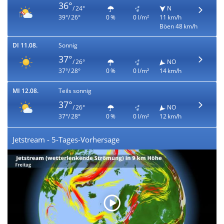
36°
/ 24°
N
39°/ 26°
0 %
0 l/m²
11 km/h
Böen 48 km/h
DI 11.08.
Sonnig
37°
/ 26°
NO
37°/ 28°
0 %
0 l/m²
14 km/h
MI 12.08.
Teils sonnig
37°
/ 26°
NO
37°/ 28°
0 %
0 l/m²
12 km/h
Jetstream - 5-Tages-Vorhersage