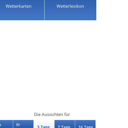
Wetterkarten
Wetterlexikon
Die Aussichten für
o
Fr
3 Tage
7 Tage
16 Tage