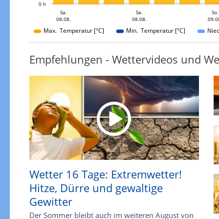
0 h
Mo.
Mo.
Sa.
So.
Sa.
Sa.
Mo.
So.
08.08.
09.08.
10.08.
10.08.
08.08.
08.08.
09.0
10.08.
Max. Temperatur [°C]
Min. Temperatur [°C]
Nie
Empfehlungen - Wettervideos und We
Wetter 16 Tage: Extremwetter!
Hitze, Dürre und gewaltige
Gewitter
Der Sommer bleibt auch im weiteren August von