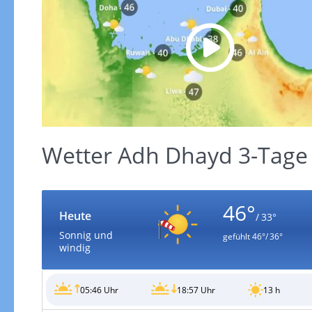
Wetter Adh Dhayd 3-Tage 
46°
Heute
/ 33°
Sonnig und
gefühlt
46°/ 36°
windig
05:46 Uhr
18:57 Uhr
13 h