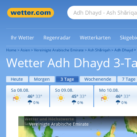
Ihr Wetter
Regenradar
Wetterkarten
Skigebi
Home
Asien
Vereinigte Arabische Emirate
Ash Shāriqah
Adh Dhayd
Wetter Adh Dhayd 3-Ta
Heute
Morgen
3 Tage
Wochenende
7 Tage
Sa 08.08.
So 09.08.
Mo 10.08.
46°
33°
45°
33°
46°
33°
0 %
0 %
0 %
Vereinigte Arabische Emirate