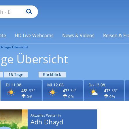
ete
HD Live Webcams
News & Videos
Reisen & Fre
3-Tage Übersicht
ge Übersicht
16 Tage
Rückblick
Di 11.08.
Mi 12.08.
Do 13.08.
45°
33°
47°
34°
47°
35°
0 %
0 %
0 %
Aktuelles Wetter in
Adh Dhayd