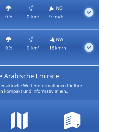
NO
0 %
0 l/m²
9 km/h
NW
0 %
0 l/m²
18 km/h
e Arabische Emirate
ier aktuelle Wetterinformationen für Ihre
n kompakt und informativ in ein...