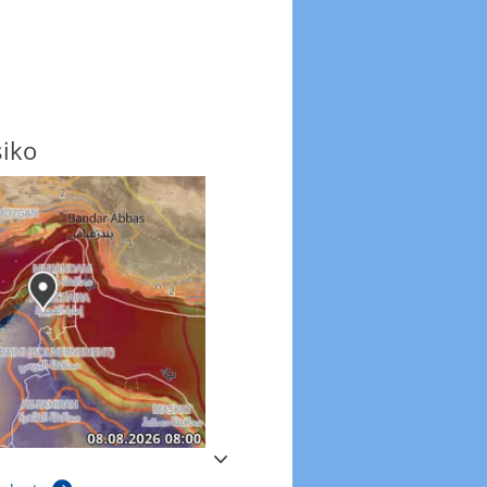
siko
Windböen
Windböen heute