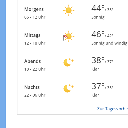
44°
Morgens
/ 33°
06 - 12 Uhr
Sonnig
46°
Mittags
/ 42°
Windgeschwindigkeiten
12 - 18 Uhr
Sonnig und windig
38°
Abends
/ 37°
18 - 22 Uhr
Klar
37°
Nachts
/ 33°
22 - 06 Uhr
Klar
Zur Tagesvorhe
Windgeschwindigkeiten in 3h