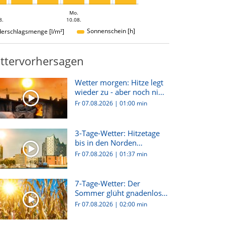
Mo.
8.
10.08.
Sonnenschein [h]
derschlagsmenge [l/m²]
ttervorhersagen
Wetter morgen: Hitze legt
wieder zu - aber noch ni...
Fr 07.08.2026
|
01:00 min
3-Tage-Wetter: Hitzetage
bis in den Norden
Deutsch...
Fr 07.08.2026
|
01:37 min
7-Tage-Wetter: Der
Sommer glüht gnadenlos
weiter!
Fr 07.08.2026
|
02:00 min