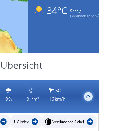
34°C
Sonnig
Feedback geben
Übersicht
SO
0 %
0 l/m²
16 km/h
UV-Index
Abnehmende Sichel