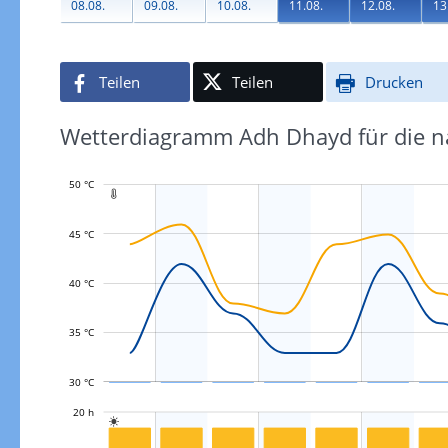
08.08.
09.08.
10.08.
11.08.
12.08.
13
Teilen
Teilen
Drucken
Wetterdiagramm Adh Dhayd für die n
50 °C

45 °C
L
40 °C
35 °C
30 °C
L
20 h

L