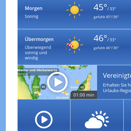
45°
Morgen
/ 33°
Sonnig
gefühlt
45°/ 36°
46°
Übermorgen
/ 33°
Überwiegend
gefühlt
46°/ 36°
sonnig und
windig
Vereinigt
Erhalten Sie h
Urlaubs-Regio
01:00 min