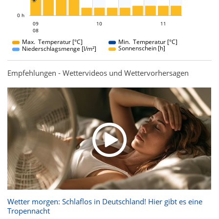

L
0 h
10
11
09
10
09
11
08
08
Max. Temperatur [°C]
Min. Temperatur [°C]
Sonnenschein [h]
Niederschlagsmenge [l/m²]
Empfehlungen - Wettervideos und Wettervorhersagen
Wetter morgen: Schlaflos in Deutschland! Hier gibt es eine
Tropennacht