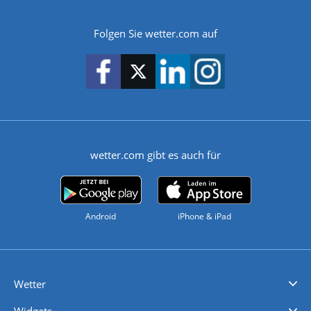
Folgen Sie wetter.com auf
wetter.com gibt es auch für
Android
iPhone & iPad
Wetter
Videovorhersagen
Kolumnen
Unwetterwarnungen
wetter.com Deutschland
wetter.com Schweiz
wetter.com Österreich
Werben
Homepage Widget
Wetter API
Wetter- und Geodaten - meteonomiqs.com
tiempo.es
meteos24.fr
ilmeteo24.it
pogoda24.pl
weather24.co.uk
Widgets