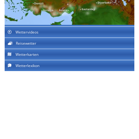
Wettervideos
Reisewetter
Wetterkarten
Wetterlexikon