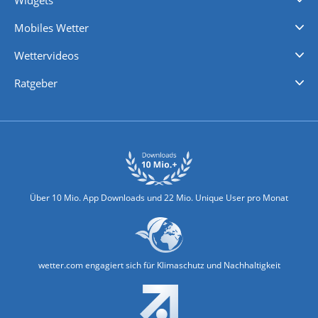
Regenradar
Windgeschwindigkeiten
Temperatur
Sonnenschein
Wassertemperatur
Mobiles Wetter
iPhone Wetter
iPad Wetter
Android Wetter
Wettervideos
Nachrichten
Deutschlandwetter
Schweizwetter
Österreichwetter
Regionalwetter
Wetter in Europa
Wetter Weltweit
Wetterlexikon
Promi-News
Ratgeber
Biowetter
Glätteindex
Reiseziel Finder
Erkältungswetter
Klima & Umwelt
Über 10 Mio. App Downloads und 22 Mio. Unique User pro Monat
wetter.com engagiert sich für Klimaschutz und Nachhaltigkeit