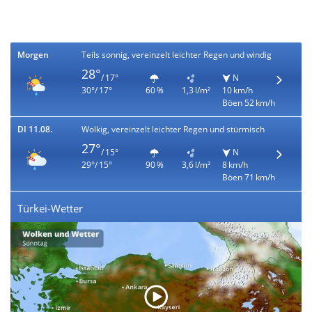
Morgen
Teils sonnig, vereinzelt leichter Regen und windig
28°
/ 17°
N
30°/ 17°
60 %
1,3 l/m²
10 km/h
Böen 52 km/h
DI 11.08.
Wolkig, vereinzelt leichter Regen und stürmisch
27°
/ 15°
N
29°/ 15°
90 %
3,6 l/m²
8 km/h
Böen 71 km/h
Türkei-Wetter