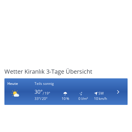
Wetter Kiranlık 3-Tage Übersicht
Heute
Teils sonnig
30°
/ 19°
SW
33°/ 20°
10 %
0 l/m²
10 km/h