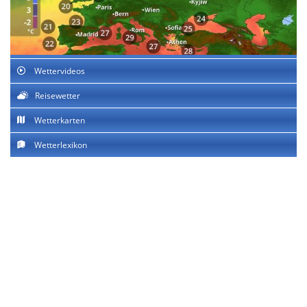
Wettervideos
Reisewetter
Wetterkarten
Wetterlexikon