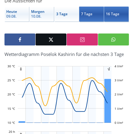
Die Aussichten für
Heute
Morgen
3 Tage
7 Tage
16 Tage
09.08.
10.08.
Wetterdiagramm Posëlok Kashirin für die nächsten 3 Tage
30 °C
-1 l/m²
-0,5 l/m²
0,5 l/m²
1,5 l/m²
5 l/m²
4 l/m²
-2 l/m²


25 °C
3 l/m²
L
L
20 °C
2 l/m²
15 °C
1 l/m²
10 °C
0 l/m²
L
20 h