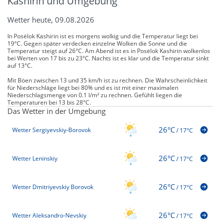
Kashirin und Umgebung
Wetter heute, 09.08.2026
In Posëlok Kashirin ist es morgens wolkig und die Temperatur liegt bei
19°C. Gegen später verdecken einzelne Wolken die Sonne und die
Temperatur steigt auf 26°C. Am Abend ist es in Posëlok Kashirin wolkenlos
bei Werten von 17 bis zu 23°C. Nachts ist es klar und die Temperatur sinkt
auf 13°C.
Mit Böen zwischen 13 und 35 km/h ist zu rechnen. Die Wahrscheinlichkeit
für Niederschläge liegt bei 80% und es ist mit einer maximalen
Niederschlagsmenge von 0.1 l/m² zu rechnen. Gefühlt liegen die
Temperaturen bei 13 bis 28°C.
Das Wetter in der Umgebung
26°C
Wetter Sergiyevskiy-Borovok
/
17°C
26°C
Wetter Leninskiy
/
17°C
26°C
Wetter Dmitriyevskiy Borovok
/
17°C
26°C
Wetter Aleksandro-Nevskiy
/
17°C