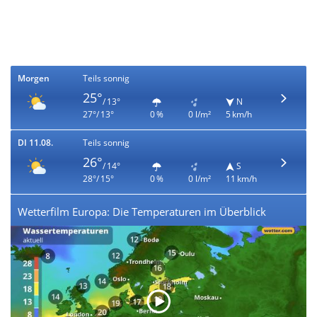
Morgen
Teils sonnig
25°
/ 13°
N
27°/ 13°
0 %
0 l/m²
5 km/h
DI 11.08.
Teils sonnig
26°
/ 14°
S
28°/ 15°
0 %
0 l/m²
11 km/h
Wetterfilm Europa: Die Temperaturen im Überblick