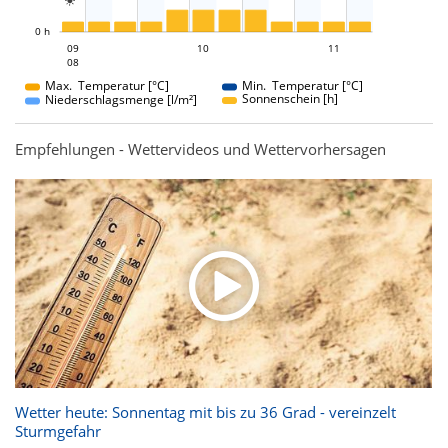

L
0 h
10
11
09
10
09
11
08
08
Max. Temperatur [°C]
Min. Temperatur [°C]
Sonnenschein [h]
Niederschlagsmenge [l/m²]
Empfehlungen - Wettervideos und Wettervorhersagen
Wetter heute: Sonnentag mit bis zu 36 Grad - vereinzelt
Sturmgefahr