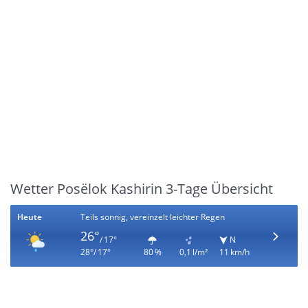
Wetter Posëlok Kashirin 3-Tage Übersicht
Heute
Teils sonnig, vereinzelt leichter Regen
26°
/ 17°
N
28°/ 17°
80 %
0,1 l/m²
11 km/h