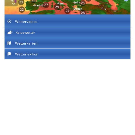
Wettervideos
Reisewetter
Wetterkarten
Wetterlexikon