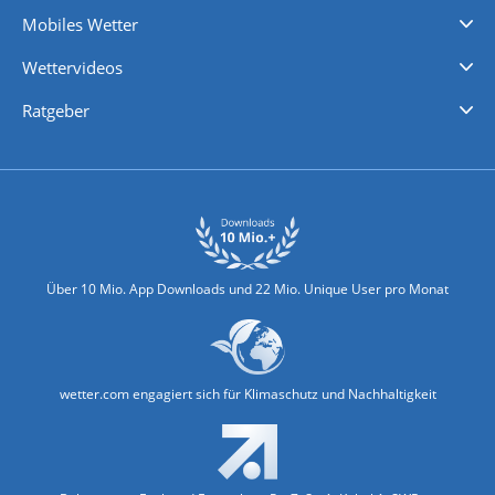
Regenradar
Windgeschwindigkeiten
Temperatur
Sonnenschein
Wassertemperatur
Mobiles Wetter
iPhone Wetter
iPad Wetter
Android Wetter
Wettervideos
Nachrichten
Deutschlandwetter
Schweizwetter
Österreichwetter
Regionalwetter
Wetter in Europa
Wetter Weltweit
Wetterlexikon
Promi-News
Ratgeber
Biowetter
Glätteindex
Reiseziel Finder
Erkältungswetter
Klima & Umwelt
Über 10 Mio. App Downloads und 22 Mio. Unique User pro Monat
wetter.com engagiert sich für Klimaschutz und Nachhaltigkeit