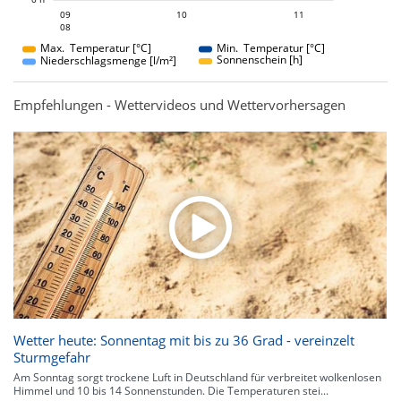
10
11
09
10
09
11
08
08
Max. Temperatur [°C]
Min. Temperatur [°C]
Sonnenschein [h]
Niederschlagsmenge [l/m²]
Empfehlungen - Wettervideos und Wettervorhersagen
Wetter heute: Sonnentag mit bis zu 36 Grad - vereinzelt
Sturmgefahr
Am Sonntag sorgt trockene Luft in Deutschland für verbreitet wolkenlosen
Himmel und 10 bis 14 Sonnenstunden. Die Temperaturen stei...