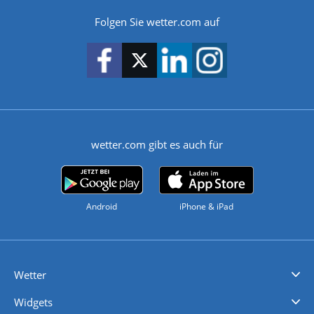
Folgen Sie wetter.com auf
wetter.com gibt es auch für
Android
iPhone & iPad
Wetter
Videovorhersagen
Kolumnen
Unwetterwarnungen
wetter.com Deutschland
wetter.com Schweiz
wetter.com Österreich
Werben
Homepage Widget
Wetter API
Wetter- und Geodaten - meteonomiqs.com
tiempo.es
meteos24.fr
ilmeteo24.it
pogoda24.pl
weather24.co.uk
Widgets