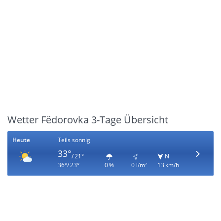
Wetter Fëdorovka 3-Tage Übersicht
Heute
Teils sonnig
33°
/ 21°
N
36°/ 23°
0 %
0 l/m²
13 km/h