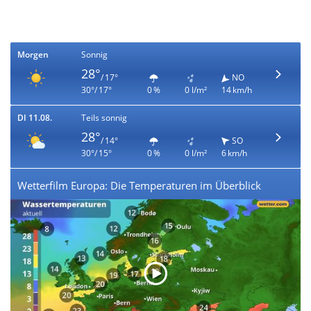
Morgen
Sonnig
28°
/ 17°
NO
30°/ 17°
0 %
0 l/m²
14 km/h
DI 11.08.
Teils sonnig
28°
/ 14°
SO
30°/ 15°
0 %
0 l/m²
6 km/h
Wetterfilm Europa: Die Temperaturen im Überblick