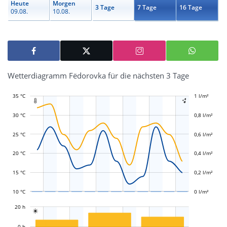
Heute
Morgen
3 Tage
7 Tage
16 Tage
09.08.
10.08.
Wetterdiagramm Fëdorovka für die nächsten 3 Tage
35 °C
-0,4 l/m²
-0,2 l/m²
1 l/m²
1,2 l/m²


30 °C
0,8 l/m²
25 °C
0,6 l/m²
L
L
20 °C
0,4 l/m²
15 °C
0,2 l/m²
10 °C
0 l/m²
L
20 h

L
0 h