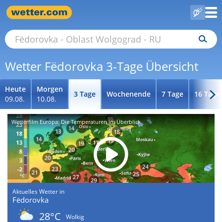
Wetter Fëdorovka 3-Tage Übersicht
Heute
Morgen
3 Tage
Wochenende
7 Tage
16 Tage
09.08.
10.08.
Wetterfilm Europa: Die Temperaturen im Überblick
Aktuelles Wetter in
Fëdorovka
28°C
Wolkig