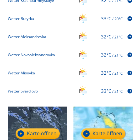
32°C
Wetter Krasnoarmeyskoye
/
21°C
33°C
Wetter Butyrka
/
20°C
32°C
Wetter Aleksandrovka
/
21°C
32°C
Wetter Novoaleksandrovka
/
21°C
32°C
Wetter Alisovka
/
21°C
33°C
Wetter Sverdlovo
/
21°C
Karte öffnen
Karte öffnen