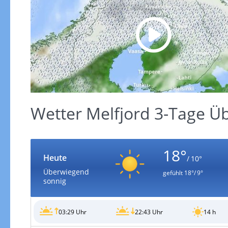
Wetter Melfjord 3-Tage Üb
18°
Heute
/ 10°
Überwiegend
gefühlt
18°/ 9°
sonnig
03:29 Uhr
22:43 Uhr
14 h