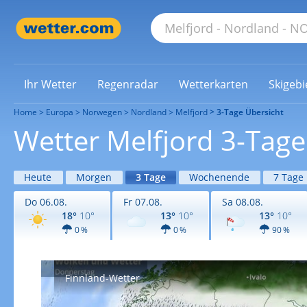
Ihr Wetter
Regenradar
Wetterkarten
Skigebi
Home
Europa
Norwegen
Nordland
Melfjord
3-Tage Übersicht
Wetter Melfjord 3-Tage
Heute
Morgen
3 Tage
Wochenende
7 Tage
Do 06.08.
Fr 07.08.
Sa 08.08.
18°
10°
13°
10°
13°
10°
0 %
0 %
90 %
Finnland-Wetter