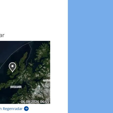
ar
n Regenradar