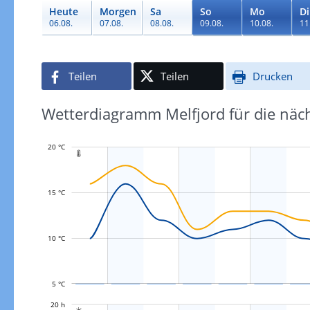
Heute
Morgen
Sa
So
Mo
Di
06.08.
07.08.
08.08.
09.08.
10.08.
11
Teilen
Teilen
Drucken
Wetterdiagramm Melfjord für die näc
20 °C

15 °C
L
10 °C
5 °C
L
20 h