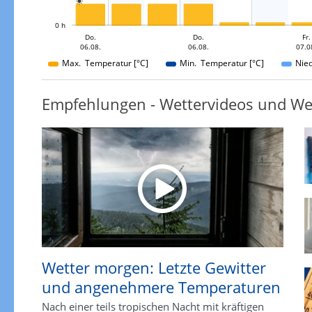

L
0 h
Do.
Sa.
Sa.
Fr.
Do.
Do.
Sa.
Fr.
06.08.
07.08.
08.08.
08.08.
06.08.
06.08.
07.0
08.08.
Max. Temperatur [°C]
Min. Temperatur [°C]
Nie
Empfehlungen - Wettervideos und We
Wetter morgen: Letzte Gewitter
und angenehmere Temperaturen
Nach einer teils tropischen Nacht mit kräftigen