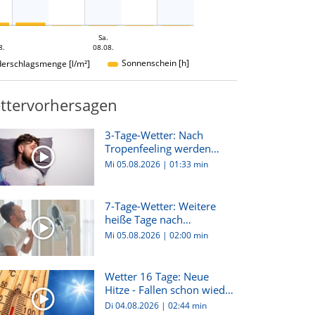
Sa.
8.
08.08.
Sonnenschein [h]
derschlagsmenge [l/m²]
ttervorhersagen
3-Tage-Wetter: Nach
Tropenfeeling werden
Nächte er...
Mi 05.08.2026
|
01:33 min
7-Tage-Wetter: Weitere
heiße Tage nach
Verschnaufp...
Mi 05.08.2026
|
02:00 min
Wetter 16 Tage: Neue
Hitze - Fallen schon wieder
d...
Di 04.08.2026
|
02:44 min