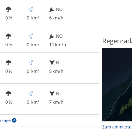
NO
0 %
0 l/m²
6 km/h
NO
Regenrad
0 %
0 l/m²
11 km/h
N
0 %
0 l/m²
8 km/h
N
0 %
0 l/m²
7 km/h
rsage
Zum animierte