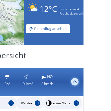
12°C
Leicht bewölkt
Feedback geben
Pollenflug ansehen
ersicht
NO
0 %
0 l/m²
8 km/h
UV-Index
Letztes Viertel