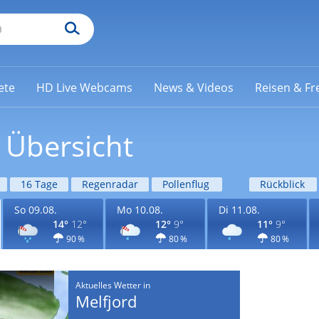
ete
HD Live Webcams
News & Videos
Reisen & Fre
 Übersicht
16 Tage
Regenradar
Pollenflug
Rückblick
So 09.08.
Mo 10.08.
Di 11.08.
14°
12°
12°
9°
11°
9°
90 %
80 %
80 %
Aktuelles Wetter in
Melfjord