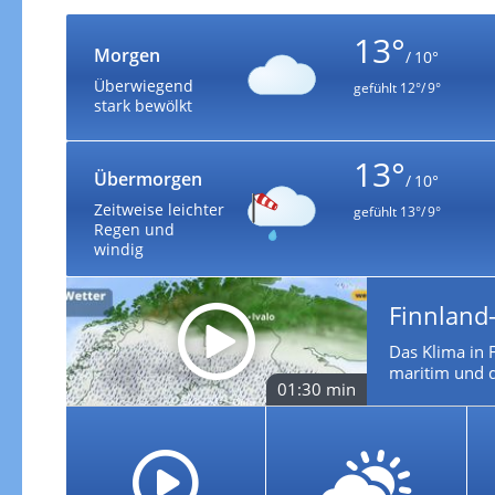
13°
Morgen
/ 10°
Überwiegend
gefühlt
12°/ 9°
stark bewölkt
13°
Übermorgen
/ 10°
Zeitweise leichter
gefühlt
13°/ 9°
Regen und
windig
Finnland
Das Klima in F
maritim und d
01:30 min