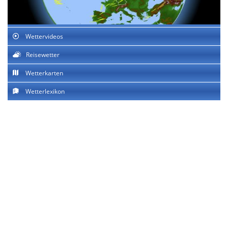
Wettervideos
Reisewetter
Wetterkarten
Wetterlexikon