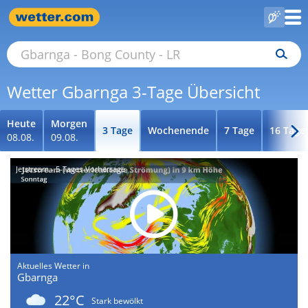
Wetter Gbarnga 3-Tage Übersicht
Heute
Morgen
3 Tage
Wochenende
7 Tage
16 Tage
08.08.
09.08.
Jetstream - 5-Tages-Vorhersage
Aktuelles Wetter in
Gbarnga
22°C
Stark bewölkt