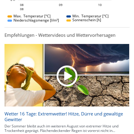
09
10
08
09
08
10
08
08
Max. Temperatur [°C]
Min. Temperatur [°C]
Sonnenschein [h]
Niederschlagsmenge [l/m²]
Empfehlungen - Wettervideos und Wettervorhersagen
Wetter 16 Tage: Extremwetter! Hitze, Dürre und gewaltige
Gewitter
Der Sommer bleibt auch im weiteren August von extremer Hitze und
Trockenheit geprägt. Flächendeckender Regen ist vorerst nicht in...