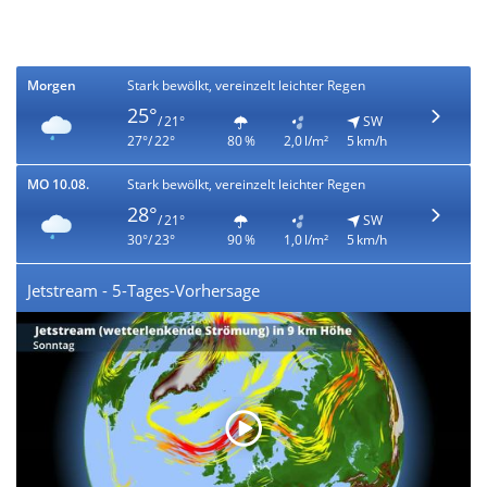
Morgen
Stark bewölkt, vereinzelt leichter Regen
25°
/ 21°
SW
27°/ 22°
80 %
2,0 l/m²
5 km/h
MO 10.08.
Stark bewölkt, vereinzelt leichter Regen
28°
/ 21°
SW
30°/ 23°
90 %
1,0 l/m²
5 km/h
Jetstream - 5-Tages-Vorhersage