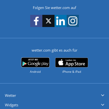
Folgen Sie wetter.com auf
wetter.com gibt es auch für
Android
iPhone & iPad
Wetter
Videovorhersagen
Kolumnen
Unwetterwarnungen
wetter.com Deutschland
wetter.com Schweiz
wetter.com Österreich
Werben
Homepage Widget
Wetter API
Wetter- und Geodaten - meteonomiqs.com
tiempo.es
meteos24.fr
ilmeteo24.it
pogoda24.pl
weather24.co.uk
Widgets