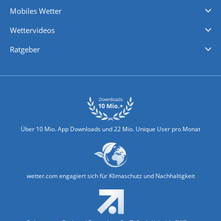
Regenradar
Windgeschwindigkeiten
Temperatur
Sonnenschein
Wassertemperatur
Mobiles Wetter
iPhone Wetter
iPad Wetter
Android Wetter
Wettervideos
Nachrichten
Deutschlandwetter
Schweizwetter
Österreichwetter
Regionalwetter
Wetter in Europa
Wetter Weltweit
Wetterlexikon
Promi-News
Ratgeber
Biowetter
Glätteindex
Reiseziel Finder
Erkältungswetter
Klima & Umwelt
Über 10 Mio. App Downloads und 22 Mio. Unique User pro Monat
wetter.com engagiert sich für Klimaschutz und Nachhaltigkeit