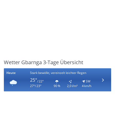
Wetter Gbarnga 3-Tage Übersicht
Heute
Stark bewölkt, vereinzelt leichter Regen
25°
/ 22°
SW
27°/ 23°
90 %
2,0 l/m²
4 km/h