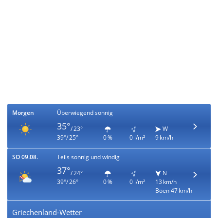
Morgen
Überwiegend sonnig
35°
/ 23°
W
39°/ 25°
0 %
0 l/m²
9 km/h
SO 09.08.
Teils sonnig und windig
37°
/ 24°
N
39°/ 26°
0 %
0 l/m²
13 km/h
Böen 47 km/h
Griechenland-Wetter