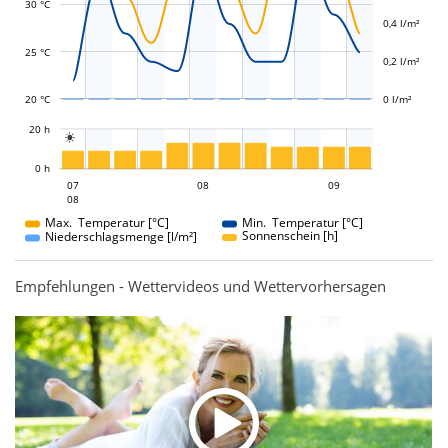
L
L
30 °C
0,4 l/m²
25 °C
0,2 l/m²
20 °C
0 l/m²
L
20 h

L
0 h
08
09
07
08
07
09
08
08
Max. Temperatur [°C]
Min. Temperatur [°C]
Sonnenschein [h]
Niederschlagsmenge [l/m²]
Empfehlungen - Wettervideos und Wettervorhersagen