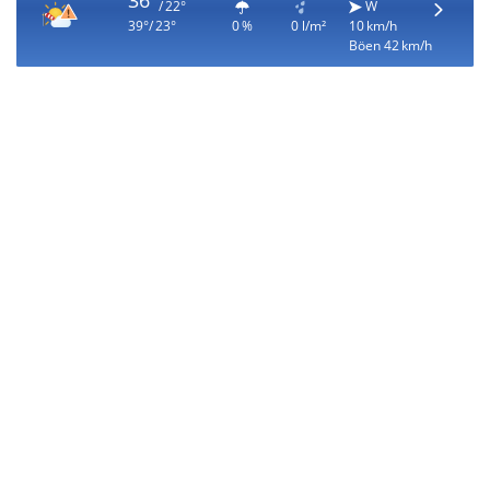
36°
/ 22°
W
39°/ 23°
0 %
0 l/m²
10 km/h
Böen 42 km/h