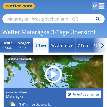
Wetter Matarágka 3-Tage Übersicht
Heute
Morgen
3 Tage
Wochenende
7 Tage
16 Tage
07.08.
08.08.
Griechenland-Wetter
Aktuelles Wetter in
Pollenflug ansehen
Matarágka
18°C
Leicht bewölkt