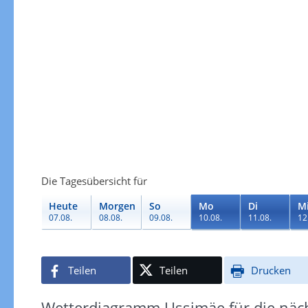
Die Tagesübersicht für
Heute
Morgen
So
Mo
Di
M
07.08.
08.08.
09.08.
10.08.
11.08.
12
Teilen
Teilen
Drucken
Wetterdiagramm Ussimäe für die näc