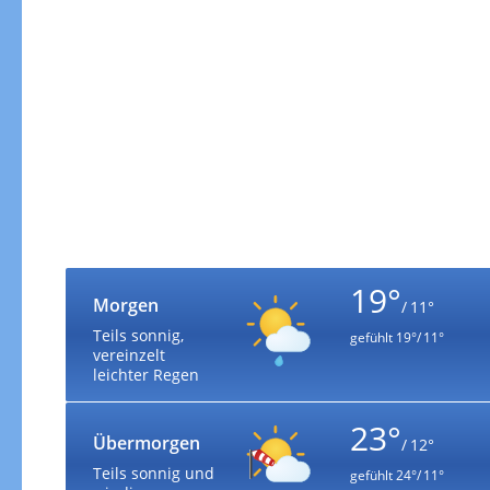
19°
Morgen
/ 11°
Teils sonnig,
gefühlt
19°/ 11°
vereinzelt
leichter Regen
23°
Übermorgen
/ 12°
Teils sonnig und
gefühlt
24°/ 11°