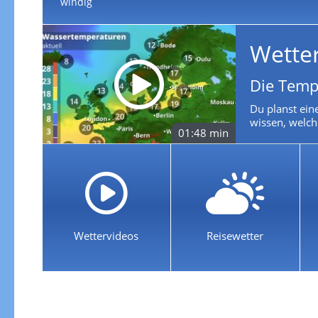
windig
Wette
Die Temp
Du planst ein
wissen, welch
01:48 min
Wettervideos
Reisewetter