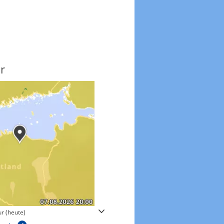
r
Windgeschwindigkeite
r (heute)
Windgeschwindigkeiten in 3h