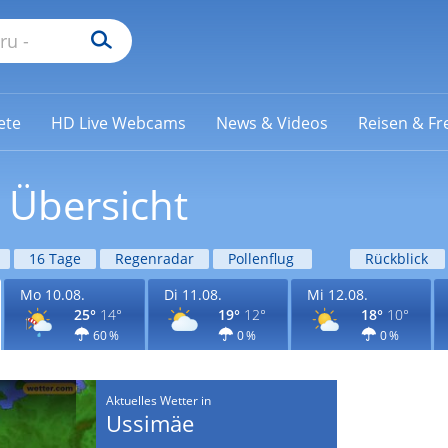
ete
HD Live Webcams
News & Videos
Reisen & Fre
 Übersicht
16 Tage
Regenradar
Pollenflug
Rückblick
Mo 10.08.
Di 11.08.
Mi 12.08.
25°
14°
19°
12°
18°
10°
60 %
0 %
0 %
Aktuelles Wetter in
Ussimäe