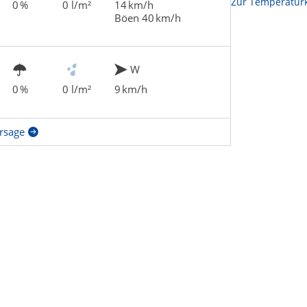
Zur Temperaturk
0 %
0 l/m²
14 km/h
Böen 40 km/h
W
0 %
0 l/m²
9 km/h
rsage