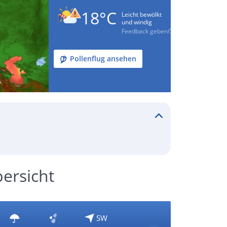
18°C
Leicht bewölkt
und windig
Feedback geben
Pollenflug ansehen
ersicht
SW