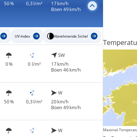
50 %
0,3 l/m²
17 km/h
Böen 49 km/h
UV-Index
Abnehmende Sichel
Regenradar
Temperatu
SW
0 %
0 l/m²
17 km/h
Böen 46 km/h
W
50 %
0,3 l/m²
20 km/h
Böen 49 km/h
W
Maximal-Temperatu
Zum animierten Regenradar