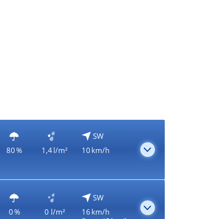
SW
80 %
1,4 l/m²
10 km/h
SW
0 %
0 l/m²
16 km/h