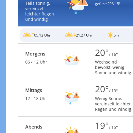
Teils sonnig,
gefühlt
20°/ 15°
vereinzelt
leichter Regen
und windig
05:12 Uhr
21:27 Uhr
5 h
Gewitterrisiko
20°
Morgens
/ 16°
06 - 12 Uhr
Wechselnd
bewölkt, wenig
Sonne und windig
20°
Mittags
/ 19°
12 - 18 Uhr
Wenig Sonne,
vereinzelt leichter
Regen und windig
19°
Abends
Gewitterrisiko in 3h
/ 15°