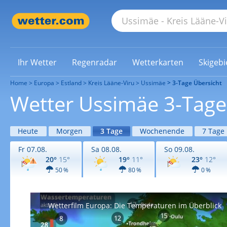
Ihr Wetter
Regenradar
Wetterkarten
Skigebi
Home
Europa
Estland
Kreis Lääne-Viru
Ussimäe
3-Tage Übersicht
Wetter Ussimäe 3-Tage
Heute
Morgen
3 Tage
Wochenende
7 Tage
Fr 07.08.
Sa 08.08.
So 09.08.
20°
15°
19°
11°
23°
12°
50 %
80 %
0 %
Wetterfilm Europa: Die Temperaturen im Überblick