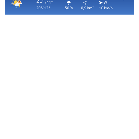
20°
/ 11°
W
20°/ 12°
50 %
0,9 l/m²
10 km/h