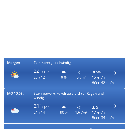
Morgen
Teils sonnig und windig
22°
/ 13°
SW
23°/ 12°
0 %
0 l/m²
15 km/h
Böen 42 km/h
MO 10.08.
Stark bewölkt, vereinzelt leichter Regen und
windig
21°
/ 14°
S
21°/ 14°
90 %
1,6 l/m²
17 km/h
Böen 54 km/h