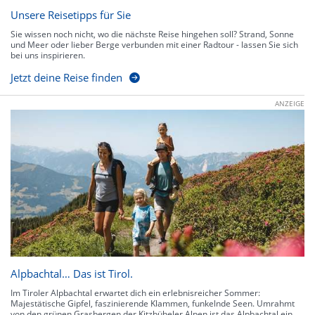
Unsere Reisetipps für Sie
Sie wissen noch nicht, wo die nächste Reise hingehen soll? Strand, Sonne
und Meer oder lieber Berge verbunden mit einer Radtour - lassen Sie sich
bei uns inspirieren.
Jetzt deine Reise finden
ANZEIGE
Alpbachtal… Das ist Tirol.
Im Tiroler Alpbachtal erwartet dich ein erlebnisreicher Sommer:
Majestätische Gipfel, faszinierende Klammen, funkelnde Seen. Umrahmt
von den grünen Grasbergen der Kitzbüheler Alpen ist das Alpbachtal ein