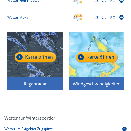
20°C
Wetter Nõmmeotsa
/
11°C
20°C
Wetter Moka
/
11°C
Karte öffnen
Karte öffnen
Regenradar
Windgeschwindigkeiten
Wetter für Wintersportler
Wetter im Skigebiet Zugspitze