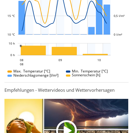
L
L
15 °C
0,5 l/m²
10 °C
0 l/m²
L
10 h

L
0 h
09
10
08
09
08
10
08
08
Max. Temperatur [°C]
Min. Temperatur [°C]
Sonnenschein [h]
Niederschlagsmenge [l/m²]
Empfehlungen - Wettervideos und Wettervorhersagen