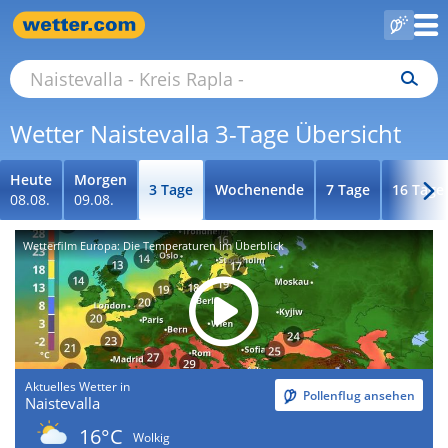
Wetter Naistevalla 3-Tage Übersicht
Heute
Morgen
3 Tage
Wochenende
7 Tage
16 Tage
08.08.
09.08.
Wetterfilm Europa: Die Temperaturen im Überblick
Aktuelles Wetter in
Pollenflug ansehen
Naistevalla
16°C
Wolkig