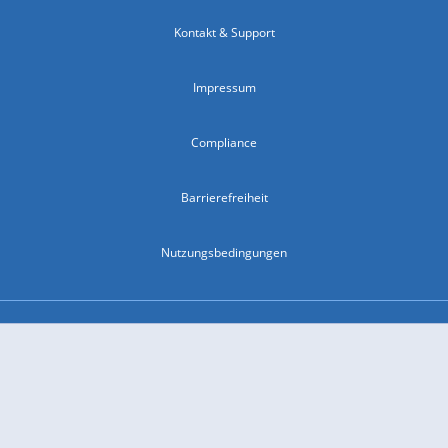
Kontakt & Support
Impressum
Compliance
Barrierefreiheit
Nutzungsbedingungen
© 2026 wetter.com Group GmbH - alle Rechte vorbehalten