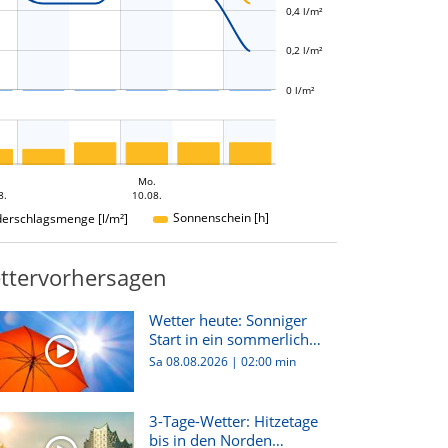
0,4 l/m²
0,2 l/m²
0 l/m²
Mo.
8.
10.08.
Sonnenschein [h]
derschlagsmenge [l/m²]
ttervorhersagen
Wetter heute: Sonniger
Start in ein sommerlich
hei...
Sa 08.08.2026
|
02:00 min
3-Tage-Wetter: Hitzetage
bis in den Norden