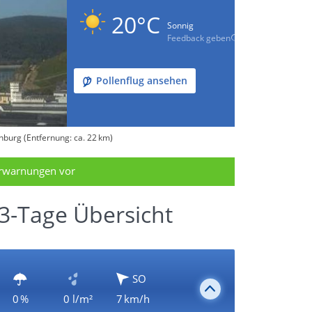
20°C
Sonnig
Feedback geben
Pollenflug ansehen
burg (Entfernung: ca. 22 km)
erwarnungen vor
3-Tage Übersicht
SO
0 %
0 l/m²
7 km/h