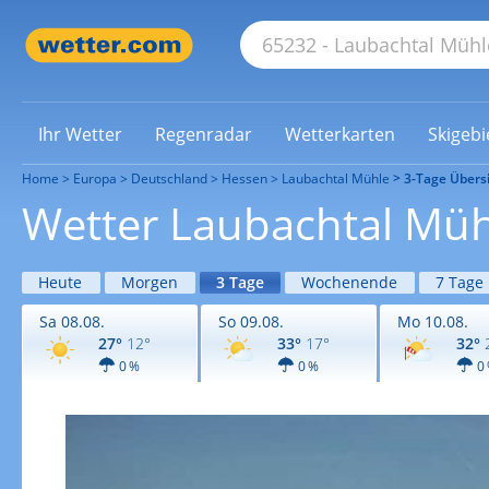
Ihr Wetter
Regenradar
Wetterkarten
Skigebi
Home
Europa
Deutschland
Hessen
Laubachtal Mühle
3-Tage Übers
Wetter Laubachtal Müh
Heute
Morgen
3 Tage
Wochenende
7 Tage
Sa 08.08.
So 09.08.
Mo 10.08.
27°
12°
33°
17°
32°
0 %
0 %
0