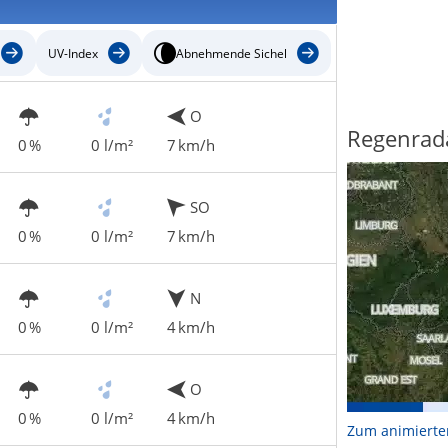
UV-Index
Abnehmende Sichel
O
Regenrad
0 %
0 l/m²
7 km/h
SO
0 %
0 l/m²
7 km/h
N
0 %
0 l/m²
4 km/h
O
0 %
0 l/m²
4 km/h
Zum animierte