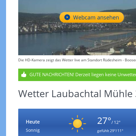
Webcam ansehen
Die HD-Kamera zeigt das Wetter live am Standort Rüdesheim - Boosen
GUTE NACHRICHTEN!
Derzeit liegen keine Unwett
Wetter Laubachtal Mühle 
27°
Heute
/ 12°
Sonnig
gefühlt
29°/ 11°