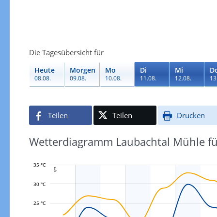
Die Tagesübersicht für
Heute
Morgen
Mo
Di
Mi
D
08.08.
09.08.
10.08.
11.08.
12.08.
13
Teilen
Teilen
Drucken
Wetterdiagramm Laubachtal Mühle für
35 °C

30 °C
25 °C
L