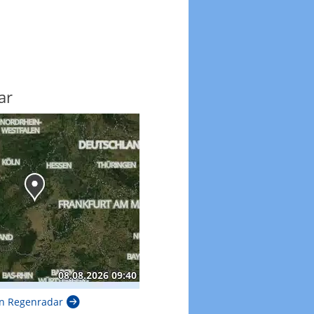
ar
n Regenradar