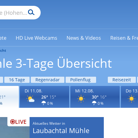
ete
HD Live Webcams
News & Videos
Reisen & Fre
icht
le 3-Tage Übersicht
16 Tage
Regenradar
Pollenflug
Reisezeit
Di 11.08.
Mi 12.08.
Do 13
21°
26°
15°
30°
16°
 %
0 %
0 %
LIVE
Aktuelles Wetter in
Laubachtal Mühle