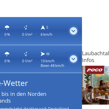
S
0 %
0 l/m²
6 km/h
Laubachtal
W
Infos
0 %
0 l/m²
10 km/h
Böen 48 km/h
e-Wetter
 bis in den Norden
ands
nende kehrt die Hitze nach Deutschland