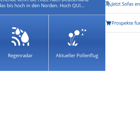
Jetzt Sofas e
das bis hoch in den Norden. Hoch QUI...
Prospekte fü
Regenradar
Aktueller Pollenflug