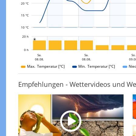
20 °C
15 °C
10 °C
L
20 h

L
0 h
Mo.
Mo.
Sa.
So.
Sa.
Sa.
Mo.
So.
08.08.
09.08.
10.08.
10.08.
08.08.
08.08.
09.0
10.08.
Max. Temperatur [°C]
Min. Temperatur [°C]
Nie
Empfehlungen - Wettervideos und We