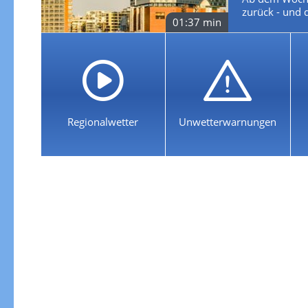
zurück - und 
01:37 min
Regionalwetter
Unwetterwarnungen