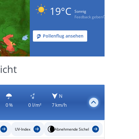
19°C
Sonnig
Feedback geben
Pollenflug ansehen
icht
N
0 %
0 l/m²
7 km/h
UV-Index
Abnehmende Sichel