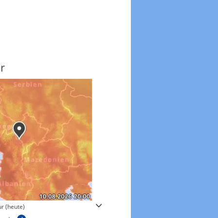
r
Windgeschwindigkeite
r (heute)
Windgeschwindigkeiten in 3h