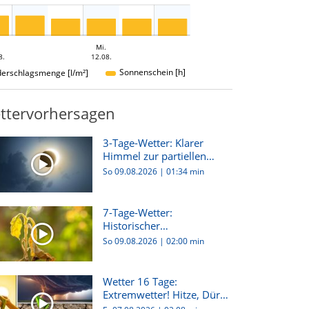
Mi.
8.
12.08.
Sonnenschein [h]
derschlagsmenge [l/m²]
ttervorhersagen
3-Tage-Wetter: Klarer
Himmel zur partiellen
Sonnen...
So 09.08.2026
|
01:34 min
7-Tage-Wetter:
Historischer
Wassermangel und sorge...
So 09.08.2026
|
02:00 min
Wetter 16 Tage:
Extremwetter! Hitze, Dürre
und gew...