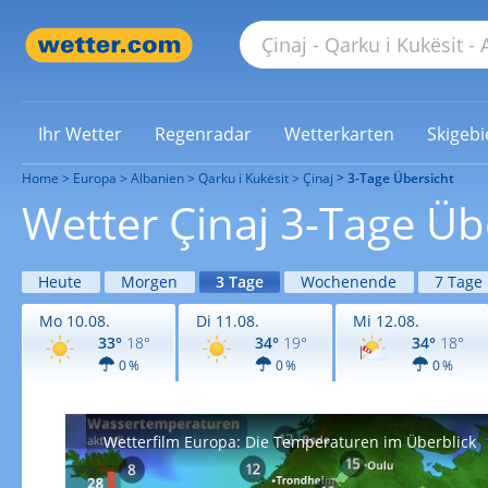
Ihr Wetter
Regenradar
Wetterkarten
Skigebi
Home
Europa
Albanien
Qarku i Kukësit
Çinaj
3-Tage Übersicht
Wetter Çinaj 3-Tage Üb
Heute
Morgen
3 Tage
Wochenende
7 Tage
Mo 10.08.
Di 11.08.
Mi 12.08.
33°
18°
34°
19°
34°
18°
0 %
0 %
0 %
Wetterfilm Europa: Die Temperaturen im Überblick