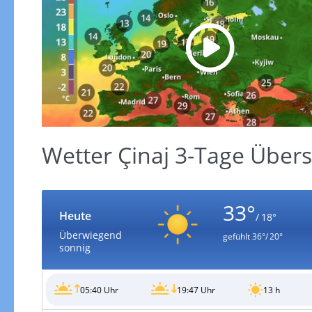
Wetter Çinaj 3-Tage Übers
33°
Heute
/ 18°
Überwiegend
gefühlt
36°/ 20°
sonnig
05:40 Uhr
19:47 Uhr
13 h