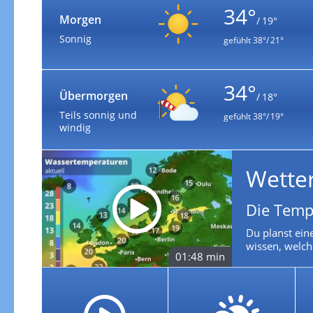
34°
Morgen
/ 19°
Sonnig
gefühlt
38°/ 21°
34°
Übermorgen
/ 18°
Teils sonnig und
gefühlt
38°/ 19°
windig
Wette
Die Temp
Du planst ein
wissen, welch
01:48 min