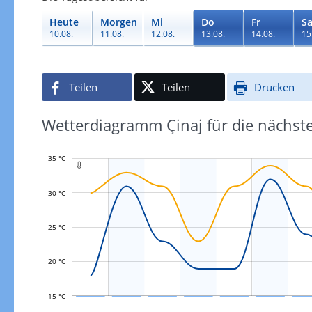
Heute
Morgen
Mi
Do
Fr
S
10.08.
11.08.
12.08.
13.08.
14.08.
15
Teilen
Teilen
Drucken
Wetterdiagramm Çinaj für die nächst
35 °C

30 °C
L
25 °C
20 °C
15 °C
L