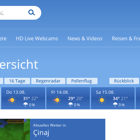
ete
HD Live Webcams
News & Videos
Reisen & Fre
ersicht
16 Tage
Regenradar
Pollenflug
Rückblick
Do 13.08.
Fr 14.08.
Sa 15.08.
31°
22°
29°
20°
34°
21°
0 %
0 %
0 %
Aktuelles Wetter in
Çinaj