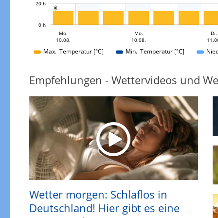
20 h

L
0 h
Mo.
Mi.
Mi.
Di.
Mo.
Mo.
Mi.
Di.
10.08.
11.08.
12.08.
12.08.
10.08.
10.08.
11.0
12.08.
Max. Temperatur [°C]
Min. Temperatur [°C]
Nie
Empfehlungen - Wettervideos und We
Wetter morgen: Schlaflos in
Deutschland! Hier gibt es eine