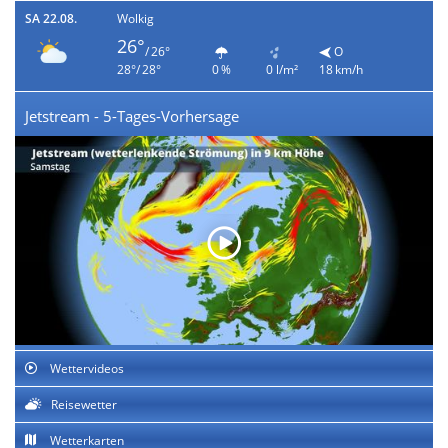
SA 22.08.
Wolkig
26°
/ 26°
O
28°/ 28°
0 %
0 l/m²
18 km/h
Jetstream - 5-Tages-Vorhersage
Wettervideos
Reisewetter
Wetterkarten