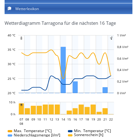
Wetterlexikon
Wetterdiagramm Tarragona für die nächsten 16 Tage
40 °C
-0,2 l/m²
-0,1 l/m²
0,1 l/m²
0,3 l/m²
0,5 l/m²
1,2 l/m²
1 l/m²
-0,4 l/m²


0,8 l/m²
35 °C
0,6 l/m²
L
L
30 °C
0,4 l/m²
25 °C
0,2 l/m²
20 °C
0 l/m²
L
10 h

L
0 h
07
08
09
10
11
12
13
14
07
15
16
17
18
19
20
21
22
08
08
Max. Temperatur [°C]
Min. Temperatur [°C]
Sonnenschein [h]
Niederschlagsmenge [l/m²]