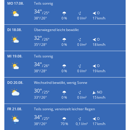
MO 17.08.
Teils sonnig
34°
/ 25°
O
38°/ 26°
0 %
0 l/m²
17 km/h
DI 18.08.
Überwiegend leicht bewölkt
32°
/ 26°
O
35°/ 28°
0 %
0 l/m²
18 km/h
MI 19.08.
Teils sonnig
34°
/ 26°
O
38°/ 28°
0 %
0 l/m²
19 km/h
DO 20.08.
Wechselnd bewölkt, wenig Sonne
30°
/ 25°
NO
33°/ 26°
0 %
0 l/m²
15 km/h
FR 21.08.
Teils sonnig, vereinzelt leichter Regen
34°
/ 25°
O
38°/ 26°
70 %
0,1 l/m²
17 km/h