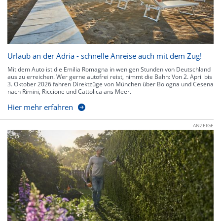
Urlaub an der Adria - schnelle Anreise auch mit dem Zug!
Mit dem Auto ist die Emilia Romagna in wenigen Stunden von Deutschland
aus zu erreichen. Wer gerne autofrei reist, nimmt die Bahn: Von 2. April bis
3. Oktober 2026 fahren Direktzüge von München über Bologna und Cesena
nach Rimini, Riccione und Cattolica ans Meer.
Hier mehr erfahren
ANZEIGE