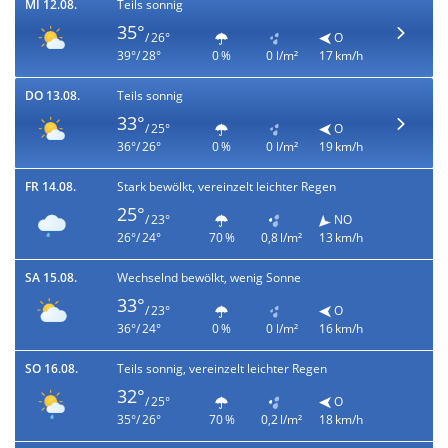
MI 12.08.
Teils sonnig
35°
/ 26°
O
39°/ 28°
0 %
0 l/m²
17 km/h
DO 13.08.
Teils sonnig
33°
/ 25°
O
36°/ 26°
0 %
0 l/m²
19 km/h
FR 14.08.
Stark bewölkt, vereinzelt leichter Regen
25°
/ 23°
NO
26°/ 24°
70 %
0,8 l/m²
13 km/h
SA 15.08.
Wechselnd bewölkt, wenig Sonne
33°
/ 23°
O
36°/ 24°
0 %
0 l/m²
16 km/h
SO 16.08.
Teils sonnig, vereinzelt leichter Regen
32°
/ 25°
O
35°/ 26°
70 %
0,2 l/m²
18 km/h