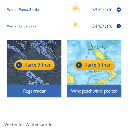
33°C
Wetter Punta Gorda
/
21°C
34°C
Wetter La Canopia
/
21°C
Karte öffnen
Karte öffnen
Regenradar
Windgeschwindigkeiten
Wetter für Wintersportler