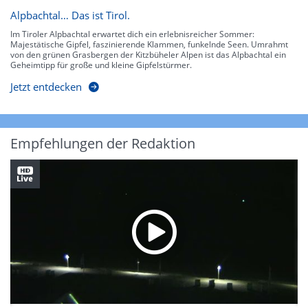
Alpbachtal… Das ist Tirol.
Im Tiroler Alpbachtal erwartet dich ein erlebnisreicher Sommer:
Majestätische Gipfel, faszinierende Klammen, funkelnde Seen. Umrahmt
von den grünen Grasbergen der Kitzbüheler Alpen ist das Alpbachtal ein
Geheimtipp für große und kleine Gipfelstürmer.
Jetzt entdecken
Empfehlungen der Redaktion