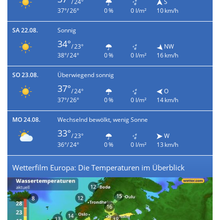
/ 24°
S
37°/ 26°
0 %
0 l/m²
10 km/h
SA 22.08.
Sonnig
34°
/ 23°
NW
38°/ 24°
0 %
0 l/m²
16 km/h
SO 23.08.
Überwiegend sonnig
37°
/ 24°
O
37°/ 26°
0 %
0 l/m²
14 km/h
MO 24.08.
Wechselnd bewölkt, wenig Sonne
33°
/ 23°
W
36°/ 24°
0 %
0 l/m²
13 km/h
Wetterfilm Europa: Die Temperaturen im Überblick