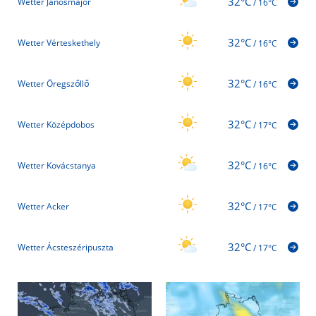
32°C
Wetter Jánosmajor
/
16°C
32°C
Wetter Vérteskethely
/
16°C
32°C
Wetter Öregszőllő
/
16°C
32°C
Wetter Középdobos
/
17°C
32°C
Wetter Kovácstanya
/
16°C
32°C
Wetter Acker
/
17°C
32°C
Wetter Ácsteszéripuszta
/
17°C