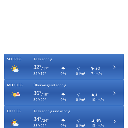
SO 09.08.
Teils sonnig
32°
/ 17°
SO
35°/ 17°
0 %
0 l/m²
7 km/h
MO 10.08.
Überwiegend sonnig
36°
/ 19°
S
39°/ 20°
0 %
0 l/m²
10 km/h
DI 11.08.
Teils sonnig und windig
34°
/ 24°
NW
38°/ 25°
0 %
0 l/m²
15 km/h