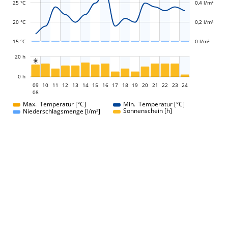
25 °C
0,4 l/m²
20 °C
0,2 l/m²
15 °C
0 l/m²
L
20 h

L
0 h
09
10
11
12
13
14
15
16
09
17
18
19
20
21
22
23
24
08
08
Max. Temperatur [°C]
Min. Temperatur [°C]
Sonnenschein [h]
Niederschlagsmenge [l/m²]