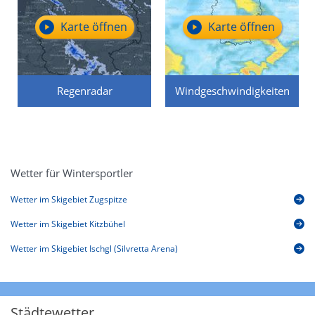
Karte öffnen
Karte öffnen
Regenradar
Windgeschwindigkeiten
Wetter für Wintersportler
Wetter im Skigebiet Zugspitze
Wetter im Skigebiet Kitzbühel
Wetter im Skigebiet Ischgl (Silvretta Arena)
Städtewetter