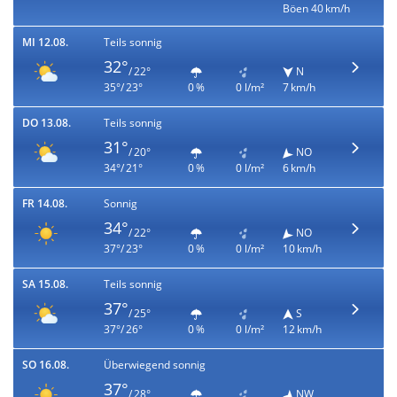
Böen 40 km/h
MI 12.08.
Teils sonnig
32°
/ 22°
N
35°/ 23°
0 %
0 l/m²
7 km/h
DO 13.08.
Teils sonnig
31°
/ 20°
NO
34°/ 21°
0 %
0 l/m²
6 km/h
FR 14.08.
Sonnig
34°
/ 22°
NO
37°/ 23°
0 %
0 l/m²
10 km/h
SA 15.08.
Teils sonnig
37°
/ 25°
S
37°/ 26°
0 %
0 l/m²
12 km/h
SO 16.08.
Überwiegend sonnig
37°
/ 28°
NW