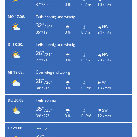
37°/ 30°
0 %
0 l/m²
10 km/h
MO 17.08.
Teils sonnig und windig
32°
/ 19°
NW
35°/ 19°
0 %
0 l/m²
24 km/h
DI 18.08.
Teils sonnig und windig
26°
/ 21°
NW
27°/ 21°
0 %
0 l/m²
23 km/h
MI 19.08.
Überwiegend wolkig
28°
/ 20°
W
30°/ 21°
0 %
0 l/m²
13 km/h
DO 20.08.
Teils sonnig
35°
/ 25°
SW
39°/ 27°
0 %
0 l/m²
12 km/h
FR 21.08.
Sonnig
37°