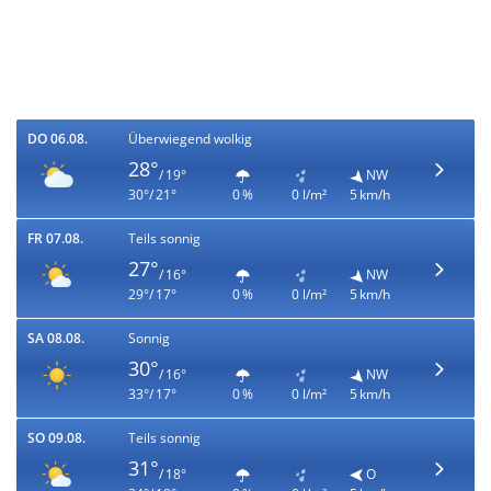
DO 06.08.
Überwiegend wolkig
28°
/ 19°
NW
30°/ 21°
0 %
0 l/m²
5 km/h
FR 07.08.
Teils sonnig
27°
/ 16°
NW
29°/ 17°
0 %
0 l/m²
5 km/h
SA 08.08.
Sonnig
30°
/ 16°
NW
33°/ 17°
0 %
0 l/m²
5 km/h
SO 09.08.
Teils sonnig
31°
/ 18°
O