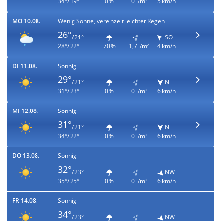
34°/ 19°
0 %
0 l/m²
5 km/h
MO 10.08.
Wenig Sonne, vereinzelt leichter Regen
26°
/ 21°
SO
28°/ 22°
70 %
1,7 l/m²
4 km/h
DI 11.08.
Sonnig
29°
/ 21°
N
31°/ 23°
0 %
0 l/m²
6 km/h
MI 12.08.
Sonnig
31°
/ 21°
N
34°/ 22°
0 %
0 l/m²
6 km/h
DO 13.08.
Sonnig
32°
/ 23°
NW
35°/ 25°
0 %
0 l/m²
6 km/h
FR 14.08.
Sonnig
34°
/ 23°
NW