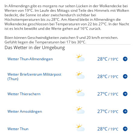
In Allmendingn gibt es morgens nur selten Lücken in der Wolkendecke bei
Werten von 19°C. Im Laufe des Mittags sind Teile des Himmels mit Wolken
bedeckt, die Sonne ist aber zwischendurch sichtbar bei
Höchsttemperaturen bis zu 28°C. Am Abend bleibt in Allmendingn die
Wolkendecke geschlossen bei Temperaturen von 22 bis 27°C. In der Nacht
ist es leicht bewölkt und die Werte gehen auf 16°C zurück.
Böen können Geschwindigkeiten zwischen 9 und 20 km/h erreichen.
Gefühlt liegen die Temperaturen bei 17 bis 30°C.
Das Wetter in der Umgebung
28°C
Wetter Thun-Allmendingen
/
19°C
Wetter Briefzentrum Militärpost
28°C
/
19°C
(Thun)
27°C
Wetter Thierachern
/
19°C
27°C
Wetter Amsoldingen
/
19°C
28°C
Wetter Thun
/
19°C