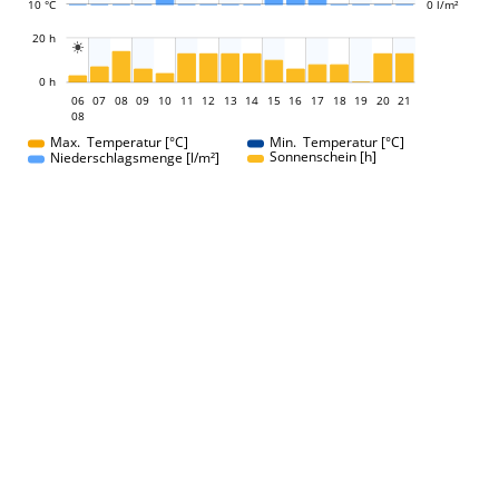
10 °C
0 l/m²
L
20 h

L
0 h
06
07
08
09
10
11
12
13
06
14
15
16
17
18
19
20
21
08
08
Max. Temperatur [°C]
Min. Temperatur [°C]
Sonnenschein [h]
Niederschlagsmenge [l/m²]