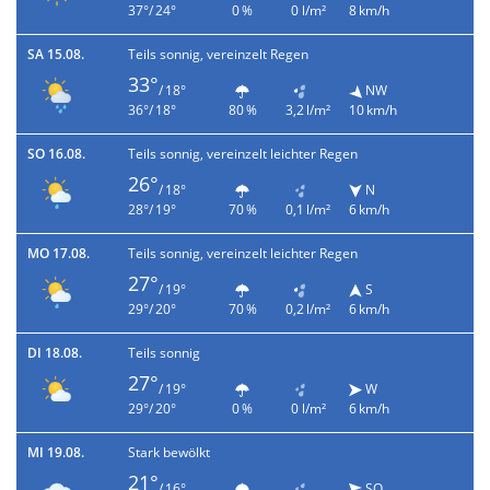
37°/ 24°
0 %
0 l/m²
8 km/h
SA 15.08.
Teils sonnig, vereinzelt Regen
33°
/ 18°
NW
36°/ 18°
80 %
3,2 l/m²
10 km/h
SO 16.08.
Teils sonnig, vereinzelt leichter Regen
26°
/ 18°
N
28°/ 19°
70 %
0,1 l/m²
6 km/h
MO 17.08.
Teils sonnig, vereinzelt leichter Regen
27°
/ 19°
S
29°/ 20°
70 %
0,2 l/m²
6 km/h
DI 18.08.
Teils sonnig
27°
/ 19°
W
29°/ 20°
0 %
0 l/m²
6 km/h
MI 19.08.
Stark bewölkt
21°
/ 16°
SO