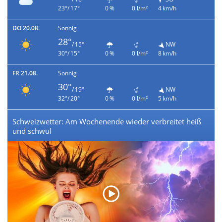
23°/ 17°
0 %
0 l/m²
4 km/h
DO 20.08.
Sonnig
28°
/ 15°
NW
30°/ 15°
0 %
0 l/m²
8 km/h
FR 21.08.
Sonnig
30°
/ 19°
NW
32°/ 20°
0 %
0 l/m²
5 km/h
Schweizwetter: Am Wochenende wieder verbreitet heiß
und schwül