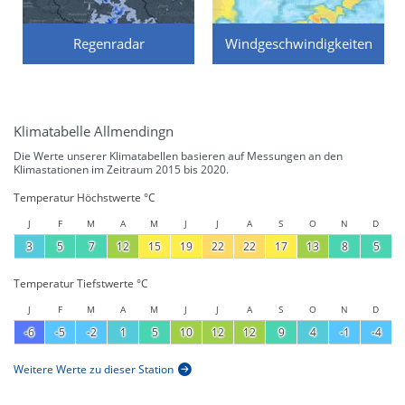
Regenradar
Windgeschwindigkeiten
Klimatabelle Allmendingn
Die Werte unserer Klimatabellen basieren auf Messungen an den
Klimastationen im Zeitraum 2015 bis 2020.
Temperatur Höchstwerte °C
J
F
M
A
M
J
J
A
S
O
N
D
3
5
7
12
15
19
22
22
17
13
8
5
Temperatur Tiefstwerte °C
J
F
M
A
M
J
J
A
S
O
N
D
-6
-5
-2
1
5
10
12
12
9
4
-1
-4
Weitere Werte zu dieser Station