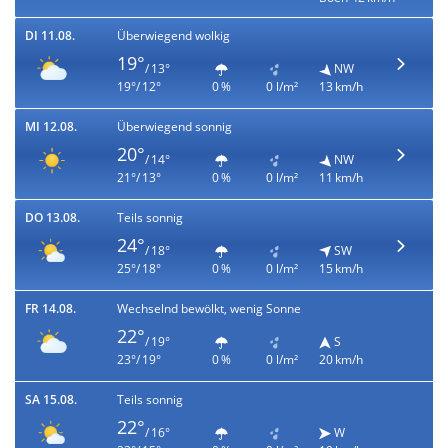
DI 11.08.
Überwiegend wolkig
19°
/ 13°
NW
19°/ 12°
0 %
0 l/m²
13 km/h
MI 12.08.
Überwiegend sonnig
20°
/ 14°
NW
21°/ 13°
0 %
0 l/m²
11 km/h
DO 13.08.
Teils sonnig
24°
/ 18°
SW
25°/ 18°
0 %
0 l/m²
15 km/h
FR 14.08.
Wechselnd bewölkt, wenig Sonne
22°
/ 19°
S
23°/ 19°
0 %
0 l/m²
20 km/h
SA 15.08.
Teils sonnig
22°
/ 16°
W