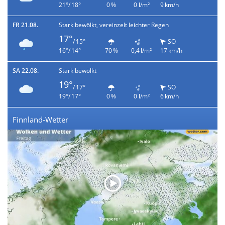
21°/ 18°
0 %
0 l/m²
9 km/h
FR 21.08.
Stark bewölkt, vereinzelt leichter Regen
17°
/ 15°
SO
16°/ 14°
70 %
0,4 l/m²
17 km/h
SA 22.08.
Stark bewölkt
19°
/ 17°
SO
19°/ 17°
0 %
0 l/m²
6 km/h
Finnland-Wetter