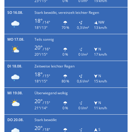
23°/ 15°
0 %
0 l/m²
19 km/h
SO 16.08.
Stark bewölkt, vereinzelt leichter Regen
18°
/ 14°
NW
18°/ 13°
70 %
0,3 l/m²
13 km/h
MO 17.08.
Teils sonnig
20°
/ 16°
N
20°/ 15°
0 %
0 l/m²
17 km/h
DI 18.08.
Zeitweise leichter Regen
18°
/ 15°
N
18°/ 15°
80 %
0,6 l/m²
15 km/h
MI 19.08.
Überwiegend wolkig
20°
/ 15°
N
21°/ 14°
0 %
0 l/m²
11 km/h
DO 20.08.
Stark bewölkt
20°
/ 18°
S