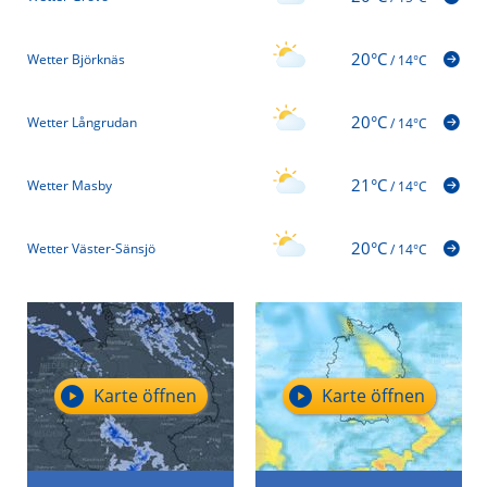
20°C
Wetter Björknäs
/
14°C
20°C
Wetter Långrudan
/
14°C
21°C
Wetter Masby
/
14°C
20°C
Wetter Väster-Sänsjö
/
14°C
Karte öffnen
Karte öffnen