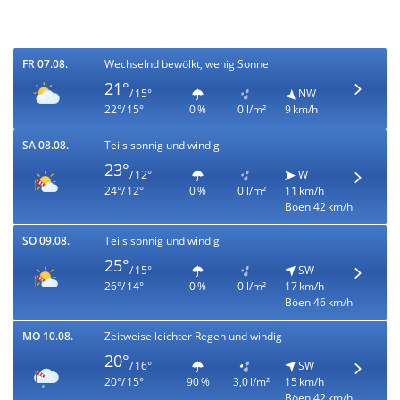
FR 07.08.
Wechselnd bewölkt, wenig Sonne
21°
/ 15°
NW
22°/ 15°
0 %
0 l/m²
9 km/h
SA 08.08.
Teils sonnig und windig
23°
/ 12°
W
24°/ 12°
0 %
0 l/m²
11 km/h
Böen 42 km/h
SO 09.08.
Teils sonnig und windig
25°
/ 15°
SW
26°/ 14°
0 %
0 l/m²
17 km/h
Böen 46 km/h
MO 10.08.
Zeitweise leichter Regen und windig
20°
/ 16°
SW
20°/ 15°
90 %
3,0 l/m²
15 km/h
Böen 42 km/h