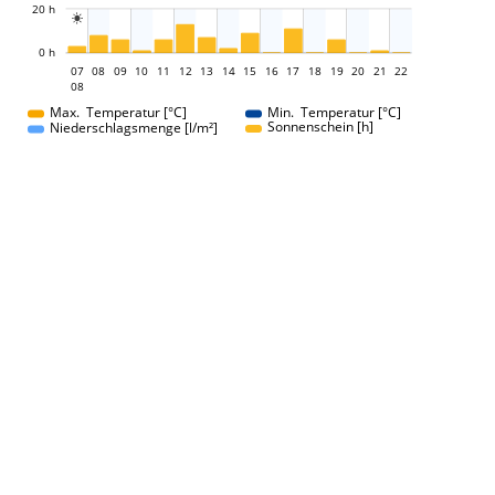
20 h

L
0 h
07
08
09
10
11
12
13
14
07
15
16
17
18
19
20
21
22
08
08
Max. Temperatur [°C]
Min. Temperatur [°C]
Sonnenschein [h]
Niederschlagsmenge [l/m²]