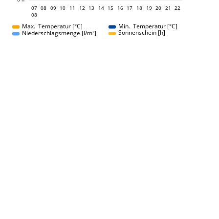
07
08
09
10
11
12
13
14
07
15
16
17
18
19
20
21
22
08
08
Max. Temperatur [°C]
Min. Temperatur [°C]
Sonnenschein [h]
Niederschlagsmenge [l/m²]