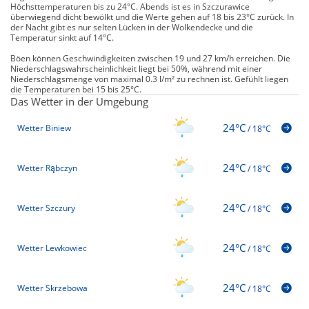
Höchsttemperaturen bis zu 24°C. Abends ist es in Szczurawice
überwiegend dicht bewölkt und die Werte gehen auf 18 bis 23°C zurück. In
der Nacht gibt es nur selten Lücken in der Wolkendecke und die
Temperatur sinkt auf 14°C.
Böen können Geschwindigkeiten zwischen 19 und 27 km/h erreichen. Die
Niederschlagswahrscheinlichkeit liegt bei 50%, während mit einer
Niederschlagsmenge von maximal 0.3 l/m² zu rechnen ist. Gefühlt liegen
die Temperaturen bei 15 bis 25°C.
Das Wetter in der Umgebung
24°C
Wetter Biniew
/
18°C
24°C
Wetter Rąbczyn
/
18°C
24°C
Wetter Szczury
/
18°C
24°C
Wetter Lewkowiec
/
18°C
24°C
Wetter Skrzebowa
/
18°C