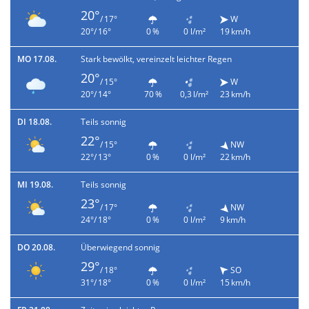
20°
/ 17°
W
20°/ 16°
0 %
0 l/m²
19 km/h
MO 17.08.
Stark bewölkt, vereinzelt leichter Regen
20°
/ 15°
W
20°/ 14°
70 %
0,3 l/m²
23 km/h
DI 18.08.
Teils sonnig
22°
/ 15°
NW
22°/ 13°
0 %
0 l/m²
22 km/h
MI 19.08.
Teils sonnig
23°
/ 17°
NW
24°/ 18°
0 %
0 l/m²
9 km/h
DO 20.08.
Überwiegend sonnig
29°
/ 18°
SO
31°/ 18°
0 %
0 l/m²
15 km/h