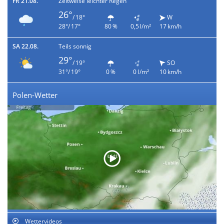
FR 21.08.
Zeitweise leichter Regen
26°
/ 18°
W
28°/ 17°
80 %
0,5 l/m²
17 km/h
SA 22.08.
Teils sonnig
29°
/ 19°
SO
31°/ 19°
0 %
0 l/m²
10 km/h
Polen-Wetter
Wettervideos