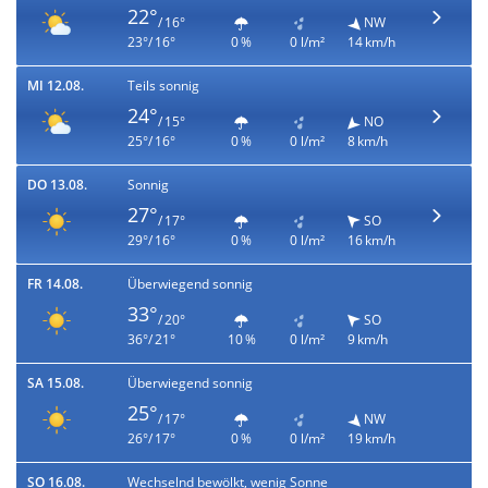
22°
/ 16°
NW
23°/ 16°
0 %
0 l/m²
14 km/h
MI 12.08.
Teils sonnig
24°
/ 15°
NO
25°/ 16°
0 %
0 l/m²
8 km/h
DO 13.08.
Sonnig
27°
/ 17°
SO
29°/ 16°
0 %
0 l/m²
16 km/h
FR 14.08.
Überwiegend sonnig
33°
/ 20°
SO
36°/ 21°
10 %
0 l/m²
9 km/h
SA 15.08.
Überwiegend sonnig
25°
/ 17°
NW
26°/ 17°
0 %
0 l/m²
19 km/h
SO 16.08.
Wechselnd bewölkt, wenig Sonne