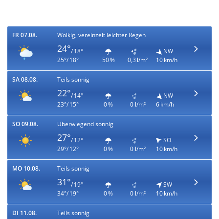
FR 07.08.
Wolkig, vereinzelt leichter Regen
24°
/ 18°
NW
25°/ 18°
50 %
0,3 l/m²
10 km/h
SA 08.08.
Teils sonnig
22°
/ 14°
NW
23°/ 15°
0 %
0 l/m²
6 km/h
SO 09.08.
Überwiegend sonnig
27°
/ 12°
SO
29°/ 12°
0 %
0 l/m²
10 km/h
MO 10.08.
Teils sonnig
31°
/ 19°
SW
34°/ 19°
0 %
0 l/m²
10 km/h
DI 11.08.
Teils sonnig