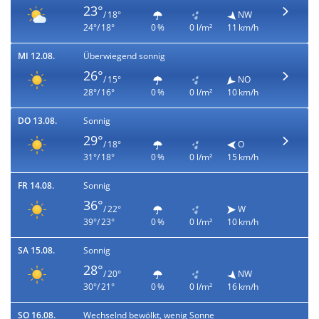
23°
/ 18°
NW
24°/ 18°
0 %
0 l/m²
11 km/h
MI 12.08.
Überwiegend sonnig
26°
/ 15°
NO
28°/ 16°
0 %
0 l/m²
10 km/h
DO 13.08.
Sonnig
29°
/ 18°
O
31°/ 18°
0 %
0 l/m²
15 km/h
FR 14.08.
Sonnig
36°
/ 22°
W
39°/ 23°
0 %
0 l/m²
10 km/h
SA 15.08.
Sonnig
28°
/ 20°
NW
30°/ 21°
0 %
0 l/m²
16 km/h
SO 16.08.
Wechselnd bewölkt, wenig Sonne