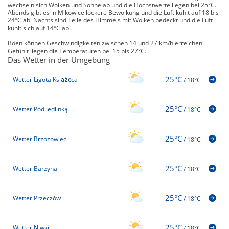
wechseln sich Wolken und Sonne ab und die Höchstwerte liegen bei 25°C.
Abends gibt es in Mikowice lockere Bewölkung und die Luft kühlt auf 18 bis
24°C ab. Nachts sind Teile des Himmels mit Wolken bedeckt und die Luft
kühlt sich auf 14°C ab.
Böen können Geschwindigkeiten zwischen 14 und 27 km/h erreichen.
Gefühlt liegen die Temperaturen bei 15 bis 27°C.
Das Wetter in der Umgebung
25°C
Wetter Ligota Książęca
/
18°C
25°C
Wetter Pod Jedlinką
/
18°C
25°C
Wetter Brzozowiec
/
18°C
25°C
Wetter Barzyna
/
18°C
25°C
Wetter Przeczów
/
18°C
25°C
Wetter Niwki
/
18°C