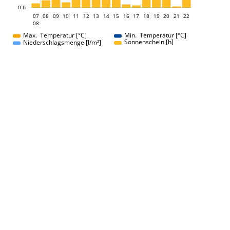
0 h
07
08
09
10
11
12
13
14
07
15
16
17
18
19
20
21
22
08
08
Max. Temperatur [°C]
Min. Temperatur [°C]
Sonnenschein [h]
Niederschlagsmenge [l/m²]