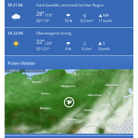
FR 21.08.
Stark bewölkt, vereinzelt leichter Regen
28°
/ 19°
NW
30°/ 19°
70 %
0,5 l/m²
11 km/h
SA 22.08.
Überwiegend sonnig
32°
/ 20°
S
35°/ 21°
0 %
0 l/m²
9 km/h
Polen-Wetter