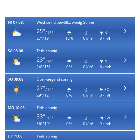
FR 07.08.
Wechselnd bewölkt, wenig Sonne
25°
/ 18°
N
27°/ 19°
10 %
0 l/m²
8 km/h
SA 08.08.
Teils sonnig
23°
/ 14°
N
24°/ 15°
0 %
0 l/m²
6 km/h
SO 09.08.
Überwiegend sonnig
27°
/ 12°
SO
29°/ 12°
0 %
0 l/m²
8 km/h
MO 10.08.
Teils sonnig
33°
/ 18°
SW
36°/ 19°
0 %
0 l/m²
9 km/h
DI 11.08.
Teils sonnig