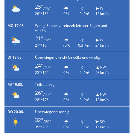
25°
/ 18°
W
26°/ 18°
0 %
0 l/m²
15 km/h
MO 17.08.
Wenig Sonne, vereinzelt leichter Regen und
windig
21°
/ 16°
W
21°/ 16°
70 %
0,3 l/m²
24 km/h
DI 18.08.
Überwiegend leicht bewölkt und windig
24°
/ 17°
NW
25°/ 16°
0 %
0 l/m²
23 km/h
MI 19.08.
Teils sonnig
26°
/ 17°
NW
28°/ 17°
0 %
0 l/m²
13 km/h
DO 20.08.
Überwiegend sonnig
32°
/ 20°
SO
35°/ 20°
0 %
0 l/m²
15 km/h