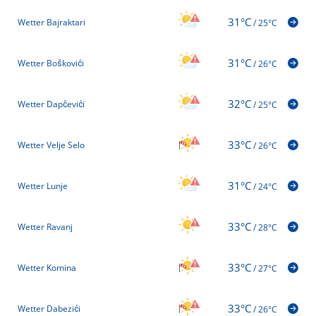
31°C
Wetter Bajraktari
/
25°C
31°C
Wetter Boškovići
/
26°C
32°C
Wetter Dapčevići
/
25°C
33°C
Wetter Velje Selo
/
26°C
31°C
Wetter Lunje
/
24°C
33°C
Wetter Ravanj
/
28°C
33°C
Wetter Komina
/
27°C
33°C
Wetter Dabezići
/
26°C