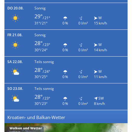
DO 20.08.
Sonnig
29°
/ 21°
W
31°/ 21°
0 %
0 l/m²
15 km/h
FR 21.08.
Sonnig
28°
/ 23°
W
30°/ 24°
0 %
0 l/m²
14 km/h
SA 22.08.
Teils sonnig
28°
/ 24°
W
30°/ 25°
0 %
0 l/m²
11 km/h
SO 23.08.
Teils sonnig
28°
/ 23°
SW
30°/ 23°
0 %
0 l/m²
8 km/h
Kroatien- und Balkan-Wetter