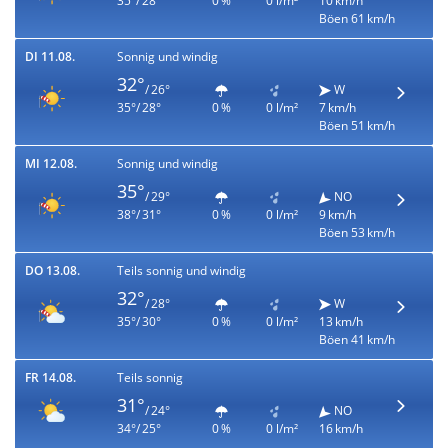
35°/ 28°
0 %
0 l/m²
10 km/h
Böen 61 km/h
DI 11.08.
Sonnig und windig
32°
/ 26°
W
35°/ 28°
0 %
0 l/m²
7 km/h
Böen 51 km/h
MI 12.08.
Sonnig und windig
35°
/ 29°
NO
38°/ 31°
0 %
0 l/m²
9 km/h
Böen 53 km/h
DO 13.08.
Teils sonnig und windig
32°
/ 28°
W
35°/ 30°
0 %
0 l/m²
13 km/h
Böen 41 km/h
FR 14.08.
Teils sonnig
31°
/ 24°
NO
34°/ 25°
0 %
0 l/m²
16 km/h