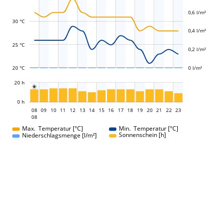
0,6 l/m²
L
L
30 °C
0,4 l/m²
25 °C
0,2 l/m²
20 °C
0 l/m²
L
20 h

L
0 h
08
09
10
11
12
13
14
15
08
16
17
18
19
20
21
22
23
08
08
Max. Temperatur [°C]
Min. Temperatur [°C]
Sonnenschein [h]
Niederschlagsmenge [l/m²]