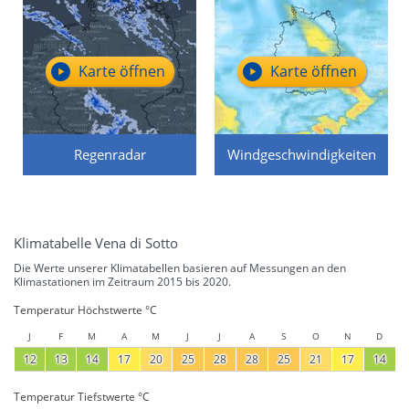
Karte öffnen
Karte öffnen
Regenradar
Windgeschwindigkeiten
Klimatabelle Vena di Sotto
Die Werte unserer Klimatabellen basieren auf Messungen an den
Klimastationen im Zeitraum 2015 bis 2020.
Temperatur Höchstwerte °C
J
F
M
A
M
J
J
A
S
O
N
D
12
13
14
17
20
25
28
28
25
21
17
14
Temperatur Tiefstwerte °C