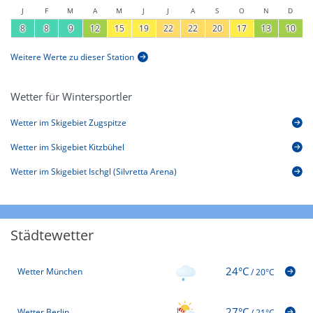
J
F
M
A
M
J
J
A
S
O
N
D
8
8
9
12
15
19
22
22
20
17
13
10
Weitere Werte zu dieser Station
Wetter für Wintersportler
Wetter im Skigebiet Zugspitze
Wetter im Skigebiet Kitzbühel
Wetter im Skigebiet Ischgl (Silvretta Arena)
Städtewetter
24°C
Wetter München
/
20°C
27°C
Wetter Berlin
/
21°C