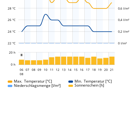
28 °C
0,6 l/m²
L
L
26 °C
0,4 l/m²
24 °C
0,2 l/m²
22 °C
0 l/m²
L
20 h

L
0 h
06
07
08
09
10
11
12
13
06
14
15
16
17
18
19
20
21
08
08
Max. Temperatur [°C]
Min. Temperatur [°C]
Sonnenschein [h]
Niederschlagsmenge [l/m²]