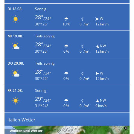
DI 18.08.
Sonnig
28°
/ 24°
W
30°/ 26°
10 %
0 l/m²
12 km/h
MI 19.08.
Teils sonnig
28°
/ 24°
NW
30°/ 25°
0 %
0 l/m²
12 km/h
DO 20.08.
Teils sonnig
28°
/ 24°
W
30°/ 25°
0 %
0 l/m²
15 km/h
FR 21.08.
Sonnig
29°
/ 24°
NW
31°/ 24°
0 %
0 l/m²
9 km/h
Italien-Wetter