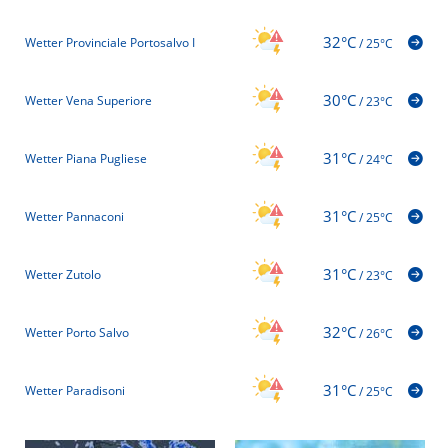
32°C
Wetter Provinciale Portosalvo I
/
25°C
30°C
Wetter Vena Superiore
/
23°C
31°C
Wetter Piana Pugliese
/
24°C
31°C
Wetter Pannaconi
/
25°C
31°C
Wetter Zutolo
/
23°C
32°C
Wetter Porto Salvo
/
26°C
31°C
Wetter Paradisoni
/
25°C