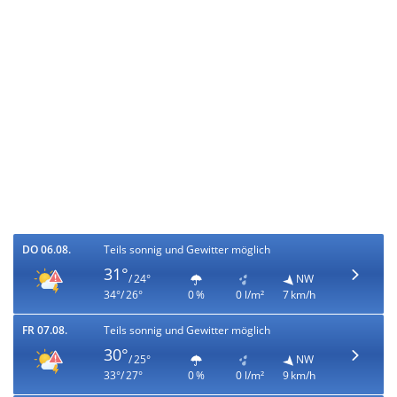
DO 06.08.
Teils sonnig und Gewitter möglich
31°
/ 24°
NW
34°/ 26°
0 %
0 l/m²
7 km/h
FR 07.08.
Teils sonnig und Gewitter möglich
30°
/ 25°
NW
33°/ 27°
0 %
0 l/m²
9 km/h