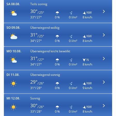
SA 08.08.
Teils sonnig
30°
/ 25°
NW
33°/ 27°
0 %
0 l/m²
8 km/h
SO 09.08.
Überwiegend wolkig
31°
/ 25°
NW
34°/ 27°
0 %
0 l/m²
8 km/h
MO 10.08.
Überwiegend leicht bewölkt
31°
/ 27°
N
34°/ 27°
0 %
0 l/m²
8 km/h
DI 11.08.
Überwiegend sonnig
29°
/ 26°
NW
31°/ 28°
0 %
0 l/m²
9 km/h
MI 12.08.
Sonnig
30°
/ 26°
NW
33°/ 28°
0 %
0 l/m²
8 km/h