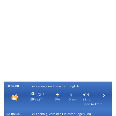
FR 07.08.
Teils sonnig und Gewitter möglich
36°
/ 21°
N
39°/ 22°
0 %
0 l/m²
9 km/h
Böen 42 km/h
SA 08.08.
Teils sonnig, vereinzelt leichter Regen und