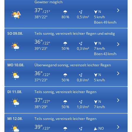
Gewitter möglich
37°
/ 21°
N
38°/ 22°
80 %
0,5 l/m²
5 km/h
Böen 49 km/h
SO 09.08.
Teils sonnig, vereinzelt leichter Regen und windig
36°
/ 22°
N
39°/ 23°
50 %
0,3 l/m²
7 km/h
Böen 43 km/h
MO 10.08.
Überwiegend sonnig, vereinzelt leichter Regen
36°
/ 22°
N
37°/ 23°
50 %
0,8 l/m²
5 km/h
DI 11.08.
Teils sonnig, vereinzelt leichter Regen
37°
/ 27°
N
38°/ 29°
50 %
1,0 l/m²
7 km/h
MI 12.08.
Teils sonnig, vereinzelt leichter Regen
39°
/ 23°
NO