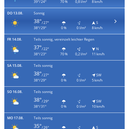
39°/ 24°
70 %
0,8 l/m²
8 km/h
DO 13.08.
Sonnig
38°
/ 27°
S
38°/ 29°
0 %
0 l/m²
8 km/h
FR 14.08.
Teils sonnig, vereinzelt leichter Regen
37°
/ 22°
N
38°/ 23°
70 %
0,2 l/m²
11 km/h
SA 15.08.
Teils sonnig
38°
/ 27°
SW
38°/ 29°
0 %
0 l/m²
5 km/h
SO 16.08.
Teils sonnig
38°
/ 29°
SW
38°/ 31°
0 %
0 l/m²
10 km/h
MO 17.08.
Teils sonnig
35°
/ 26°
S