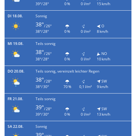
39°/ 28°
0 %
0 l/m²
15 km/h
DI 18.08.
Sonnig
38°
/ 26°
O
38°/ 28°
0 %
0 l/m²
8 km/h
MI 19.08.
Teils sonnig
38°
/ 26°
NO
38°/ 28°
0 %
0 l/m²
10 km/h
DO 20.08.
Teils sonnig, vereinzelt leichter Regen
38°
/ 28°
SW
38°/ 30°
70 %
0,1 l/m²
9 km/h
FR 21.08.
Teils sonnig
39°
/ 28°
SW
39°/ 30°
0 %
0 l/m²
13 km/h
SA 22.08.
Sonnig
39°