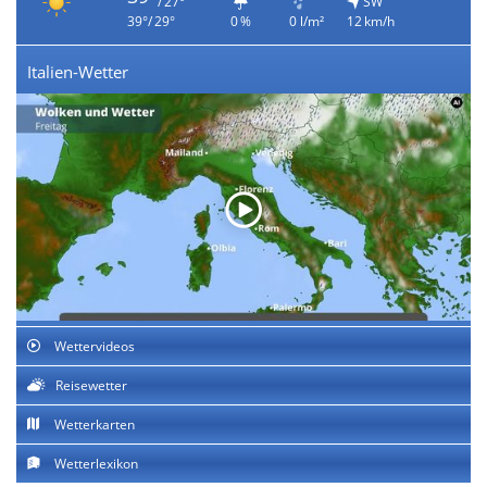
/ 27°
SW
39°/ 29°
0 %
0 l/m²
12 km/h
Italien-Wetter
Wettervideos
Reisewetter
Wetterkarten
Wetterlexikon