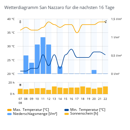
Wetterdiagramm San Nazzaro für die nächsten 16 Tage
40 °C
-0,4 l/m²
-0,2 l/m²
0,2 l/m²
2 l/m²
1,5 l/m²
-0,5 l/m²
-1 l/m²


35 °C
1 l/m²
L
L
30 °C
0,5 l/m²
25 °C
20 °C
0 l/m²
L
20 h

L
0 h
07
08
09
10
11
12
13
14
07
15
16
17
18
19
20
21
22
08
08
Max. Temperatur [°C]
Min. Temperatur [°C]
Sonnenschein [h]
Niederschlagsmenge [l/m²]