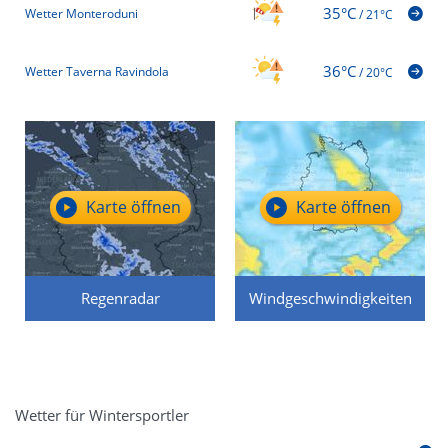
35°C
Wetter Monteroduni
/
21°C
36°C
Wetter Taverna Ravindola
/
20°C
Karte öffnen
Karte öffnen
Regenradar
Windgeschwindigkeiten
Wetter für Wintersportler