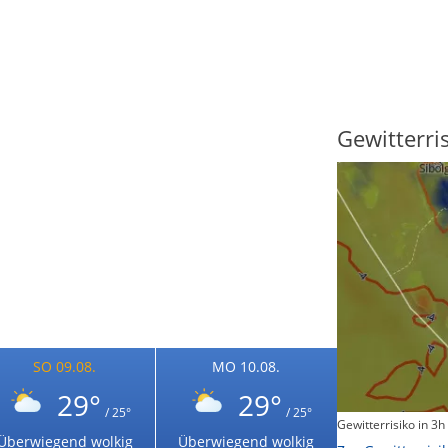
Sonnenscheindauer
Gewitterri
SO 09.08.
MO 10.08.
29°
29°
/ 25°
/ 25°
Sonnenschein heute
Gewitterrisiko in 3h
Überwiegend wolkig
Überwiegend wolkig