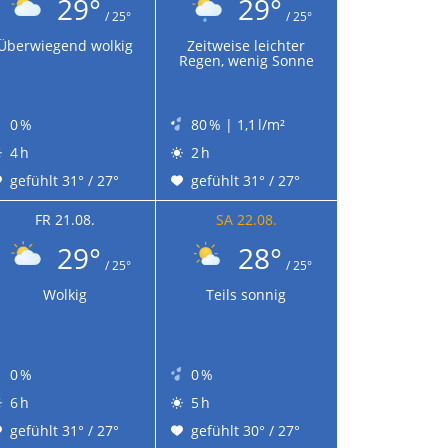
29°
29°
/ 25°
/ 25°
Überwiegend wolkig
Zeitweise leichter
Regen, wenig Sonne
0 %
80 % | 1,1 l/m²
4 h
2 h
gefühlt 31° / 27°
gefühlt 31° / 27°
FR 21.08.
SA 22.08.
29°
28°
/ 25°
/ 25°
Wolkig
Teils sonnig
0 %
0 %
6 h
5 h
gefühlt 31° / 27°
gefühlt 30° / 27°