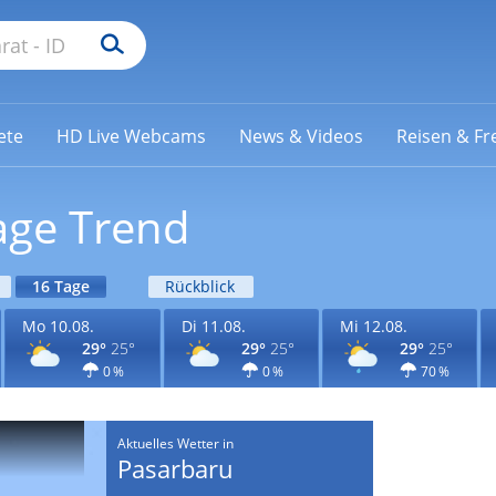
ete
HD Live Webcams
News & Videos
Reisen & Fre
age Trend
16 Tage
Rückblick
Mo 10.08.
Di 11.08.
Mi 12.08.
29°
25°
29°
25°
29°
25°
0 %
0 %
70 %
Aktuelles Wetter in
Pasarbaru