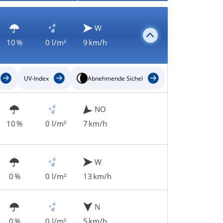
W
10 %
0 l/m²
9 km/h
UV-Index
Abnehmende Sichel
NO
10 %
0 l/m²
7 km/h
W
0 %
0 l/m²
13 km/h
N
0 %
0 l/m²
5 km/h