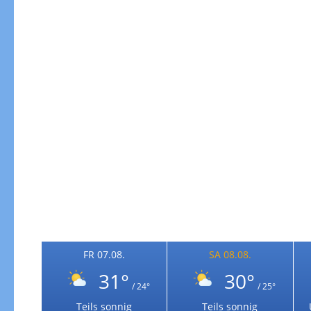
Windgeschwindigkeiten
FR 07.08.
SA 08.08.
31°
30°
/ 24°
/ 25°
Windgeschwindigkeiten in 3h
Teils sonnig
Teils sonnig