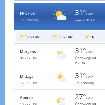
31°
FR 07.08.
/ 24°
Teils sonnig
gefühlt
34°/ 25°
06:21 Uhr
18:25 Uhr
5 h
31°
Morgens
/ 24°
06 - 12 Uhr
Überwiegend
wolkig
31°
Mittags
/ 28°
12 - 18 Uhr
Teils sonnig
27°
Abends
/ 26°
18 - 22 Uhr
Überwiegend