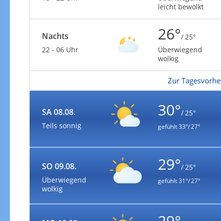
leicht bewölkt
26°
Nachts
/ 25°
22 - 06 Uhr
Überwiegend
wolkig
Zur Tagesvorhe
30°
SA 08.08.
/ 25°
Teils sonnig
gefühlt
33°/ 27°
29°
SO 09.08.
/ 25°
Überwiegend
gefühlt
31°/ 27°
wolkig
29°