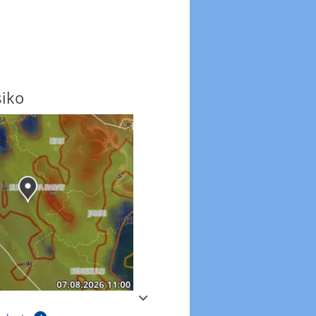
siko
Windböen
Windböen heute