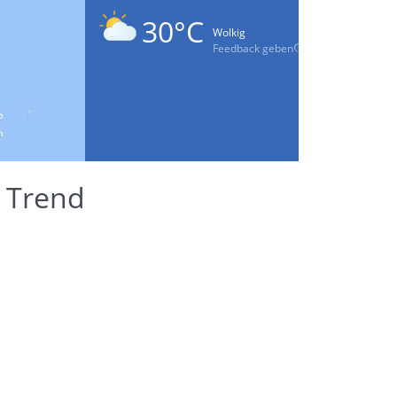
30°C
Wolkig
Feedback geben
 Trend