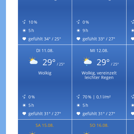
Zur Windgeschwindigkeitenkarte
10 %
0 %
5 h
9 h
gefühlt 34° / 25°
gefühlt 33° / 27°
DI 11.08.
MI 12.08.
29°
29°
/ 25°
/ 25°
Wolkig
Wolkig, vereinzelt
leichter Regen
0 %
70 % | 0,1 l/m²
5 h
5 h
gefühlt 31° / 27°
gefühlt 31° / 27°
SA 15.08.
SO 16.08.