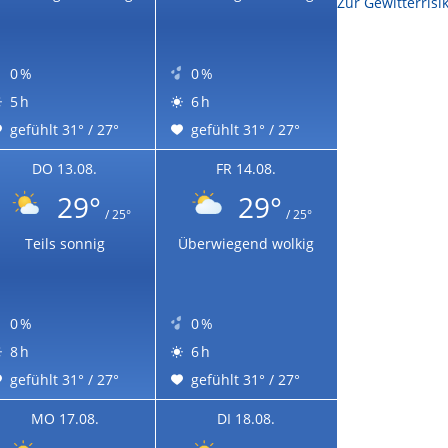
Zur Sonnenscheindauerkarte
Zur Gewitterrisi
0 %
0 %
5 h
6 h
gefühlt 31° / 27°
gefühlt 31° / 27°
DO 13.08.
FR 14.08.
29°
29°
/ 25°
/ 25°
Teils sonnig
Überwiegend wolkig
0 %
0 %
8 h
6 h
gefühlt 31° / 27°
gefühlt 31° / 27°
MO 17.08.
DI 18.08.