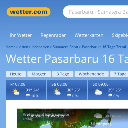
Ihr Wetter
Regenradar
Wetterkarten
Skigebi
Home
Asien
Indonesien
Sumatera Barat
Pasarbaru
16-Tage Trend
Wetter Pasarbaru 16 T
Heute
Morgen
3 Tage
Wochenende
7 Tage
Fr 07.08.
Sa 08.08.
So 09.08.
31°
24°
30°
25°
29°
25°
10 %
0 %
0 %
Südostasien-Wetter