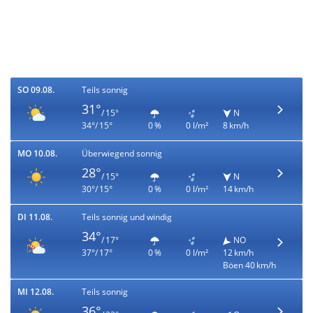
SO 09.08.
Teils sonnig
31°
/ 15°
N
34°/ 15°
0 %
0 l/m²
8 km/h
MO 10.08.
Überwiegend sonnig
28°
/ 15°
N
30°/ 15°
0 %
0 l/m²
14 km/h
DI 11.08.
Teils sonnig und windig
34°
/ 17°
NO
37°/ 17°
0 %
0 l/m²
12 km/h
Böen 40 km/h
MI 12.08.
Teils sonnig
36°