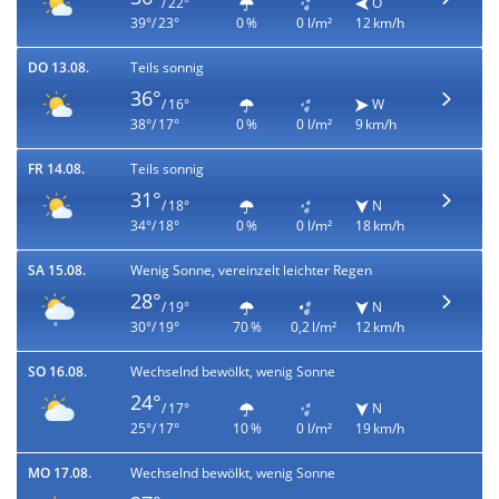
/ 22°
O
39°/ 23°
0 %
0 l/m²
12 km/h
DO 13.08.
Teils sonnig
36°
/ 16°
W
38°/ 17°
0 %
0 l/m²
9 km/h
FR 14.08.
Teils sonnig
31°
/ 18°
N
34°/ 18°
0 %
0 l/m²
18 km/h
SA 15.08.
Wenig Sonne, vereinzelt leichter Regen
28°
/ 19°
N
30°/ 19°
70 %
0,2 l/m²
12 km/h
SO 16.08.
Wechselnd bewölkt, wenig Sonne
24°
/ 17°
N
25°/ 17°
10 %
0 l/m²
19 km/h
MO 17.08.
Wechselnd bewölkt, wenig Sonne