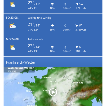
23°
/ 11°
SW
24°/ 11°
0 %
0 l/m²
17 km/h
SO 23.08.
Wolkig und windig
21°
/ 14°
W
21°/ 13°
0 %
0 l/m²
27 km/h
MO 24.08.
Teils sonnig
23°
/ 14°
N
24°/ 13°
0 %
0 l/m²
20 km/h
Frankreich-Wetter