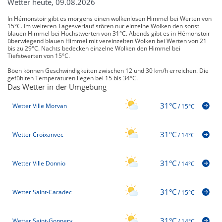
Wetter heute, 09.08.2026
In Hémonstoir gibt es morgens einen wolkenlosen Himmel bei Werten von
15°C. Im weiteren Tagesverlauf stören nur einzelne Wolken den sonst
blauen Himmel bei Höchstwerten von 31°C. Abends gibt es in Hémonstoir
überwiegend blauen Himmel mit vereinzelten Wolken bei Werten von 21
bis zu 29°C. Nachts bedecken einzelne Wolken den Himmel bei
Tiefstwerten von 15°C.
Böen können Geschwindigkeiten zwischen 12 und 30 km/h erreichen. Die
gefühlten Temperaturen liegen bei 15 bis 34°C.
Das Wetter in der Umgebung
31°C
Wetter Ville Morvan
/
15°C
31°C
Wetter Croixanvec
/
14°C
31°C
Wetter Ville Donnio
/
14°C
31°C
Wetter Saint-Caradec
/
15°C
31°C
Wetter Saint-Gonnery
/
14°C