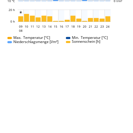
10 °C
0 l/m²
L
20 h

L
0 h
09
10
11
12
13
14
15
16
09
17
18
19
20
21
22
23
24
08
08
Max. Temperatur [°C]
Min. Temperatur [°C]
Sonnenschein [h]
Niederschlagsmenge [l/m²]