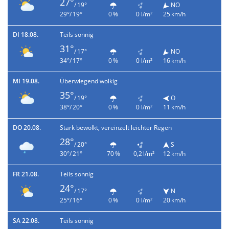
27°
/ 19°
NO
29°/ 19°
0 %
0 l/m²
25 km/h
DI 18.08.
Teils sonnig
31°
/ 17°
NO
34°/ 17°
0 %
0 l/m²
16 km/h
MI 19.08.
Überwiegend wolkig
35°
/ 19°
O
38°/ 20°
0 %
0 l/m²
11 km/h
DO 20.08.
Stark bewölkt, vereinzelt leichter Regen
28°
/ 20°
S
30°/ 21°
70 %
0,2 l/m²
12 km/h
FR 21.08.
Teils sonnig
24°
/ 17°
N
25°/ 16°
0 %
0 l/m²
20 km/h
SA 22.08.
Teils sonnig