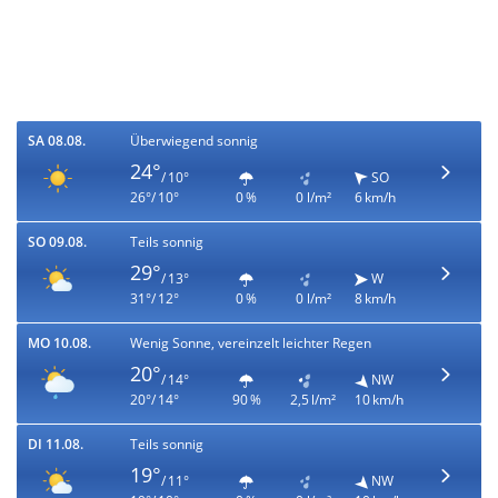
SA 08.08.
Überwiegend sonnig
24°
/ 10°
SO
26°/ 10°
0 %
0 l/m²
6 km/h
SO 09.08.
Teils sonnig
29°
/ 13°
W
31°/ 12°
0 %
0 l/m²
8 km/h
MO 10.08.
Wenig Sonne, vereinzelt leichter Regen
20°
/ 14°
NW
20°/ 14°
90 %
2,5 l/m²
10 km/h
DI 11.08.
Teils sonnig
19°
/ 11°
NW