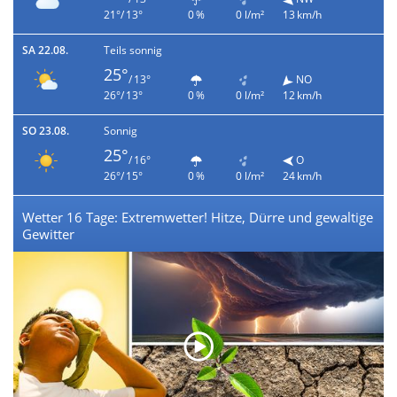
21°/ 13°
0 %
0 l/m²
13 km/h
SA 22.08.
Teils sonnig
25°
/ 13°
NO
26°/ 13°
0 %
0 l/m²
12 km/h
SO 23.08.
Sonnig
25°
/ 16°
O
26°/ 15°
0 %
0 l/m²
24 km/h
Wetter 16 Tage: Extremwetter! Hitze, Dürre und gewaltige
Gewitter