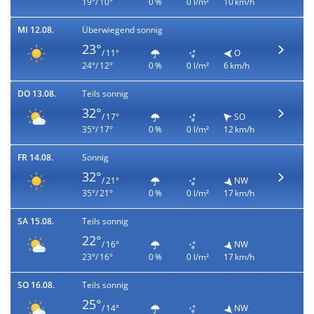
19°/ 10°
0 %
0 l/m²
10 km/h
MI 12.08.
Überwiegend sonnig
23°
/ 11°
O
24°/ 12°
0 %
0 l/m²
6 km/h
DO 13.08.
Teils sonnig
32°
/ 17°
SO
35°/ 17°
0 %
0 l/m²
12 km/h
FR 14.08.
Sonnig
32°
/ 21°
NW
35°/ 21°
0 %
0 l/m²
17 km/h
SA 15.08.
Teils sonnig
22°
/ 16°
NW
23°/ 16°
0 %
0 l/m²
17 km/h
SO 16.08.
Teils sonnig
25°
/ 14°
NW