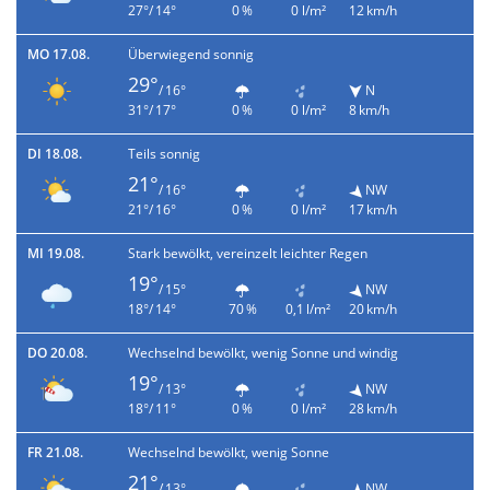
27°/ 14°
0 %
0 l/m²
12 km/h
MO 17.08.
Überwiegend sonnig
29°
/ 16°
N
31°/ 17°
0 %
0 l/m²
8 km/h
DI 18.08.
Teils sonnig
21°
/ 16°
NW
21°/ 16°
0 %
0 l/m²
17 km/h
MI 19.08.
Stark bewölkt, vereinzelt leichter Regen
19°
/ 15°
NW
18°/ 14°
70 %
0,1 l/m²
20 km/h
DO 20.08.
Wechselnd bewölkt, wenig Sonne und windig
19°
/ 13°
NW
18°/ 11°
0 %
0 l/m²
28 km/h
FR 21.08.
Wechselnd bewölkt, wenig Sonne
21°
/ 13°
NW