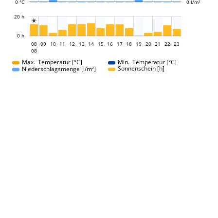
0 °C
0 l/m²
L
20 h

L
0 h
08
09
10
11
12
13
14
15
08
16
17
18
19
20
21
22
23
08
08
Max. Temperatur [°C]
Min. Temperatur [°C]
Sonnenschein [h]
Niederschlagsmenge [l/m²]