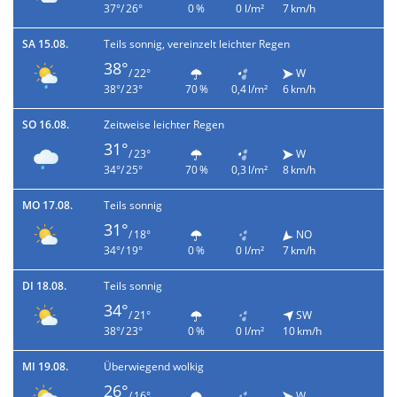
37°/ 26°
0 %
0 l/m²
7 km/h
SA 15.08.
Teils sonnig, vereinzelt leichter Regen
38°
/ 22°
W
38°/ 23°
70 %
0,4 l/m²
6 km/h
SO 16.08.
Zeitweise leichter Regen
31°
/ 23°
W
34°/ 25°
70 %
0,3 l/m²
8 km/h
MO 17.08.
Teils sonnig
31°
/ 18°
NO
34°/ 19°
0 %
0 l/m²
7 km/h
DI 18.08.
Teils sonnig
34°
/ 21°
SW
38°/ 23°
0 %
0 l/m²
10 km/h
MI 19.08.
Überwiegend wolkig
26°
/ 16°
W