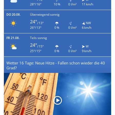
28°/ 16°
10 %
0 l/m²
11 km/h
DO 20.08.
Überwiegend sonnig
24°
/ 13°
NW
26°/ 13°
0 %
0 l/m²
6 km/h
FR 21.08.
Teils sonnig
24°
/ 15°
W
25°/ 15°
0 %
0 l/m²
9 km/h
Wetter 16 Tage: Neue Hitze - Fallen schon wieder die 40
Grad?