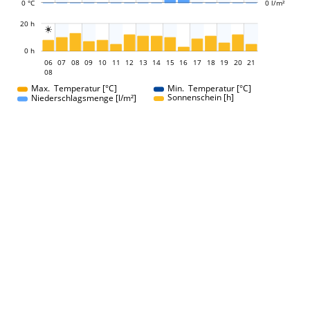
0 °C
0 l/m²
L
20 h

L
0 h
06
07
08
09
10
11
12
13
06
14
15
16
17
18
19
20
21
08
08
Max. Temperatur [°C]
Min. Temperatur [°C]
Sonnenschein [h]
Niederschlagsmenge [l/m²]