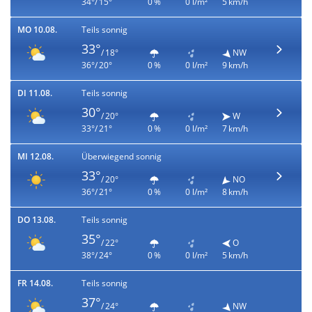
34°/ 15°
0 %
0 l/m²
5 km/h
MO 10.08.
Teils sonnig
33°
/ 18°
NW
36°/ 20°
0 %
0 l/m²
9 km/h
DI 11.08.
Teils sonnig
30°
/ 20°
W
33°/ 21°
0 %
0 l/m²
7 km/h
MI 12.08.
Überwiegend sonnig
33°
/ 20°
NO
36°/ 21°
0 %
0 l/m²
8 km/h
DO 13.08.
Teils sonnig
35°
/ 22°
O
38°/ 24°
0 %
0 l/m²
5 km/h
FR 14.08.
Teils sonnig
37°
/ 24°
NW