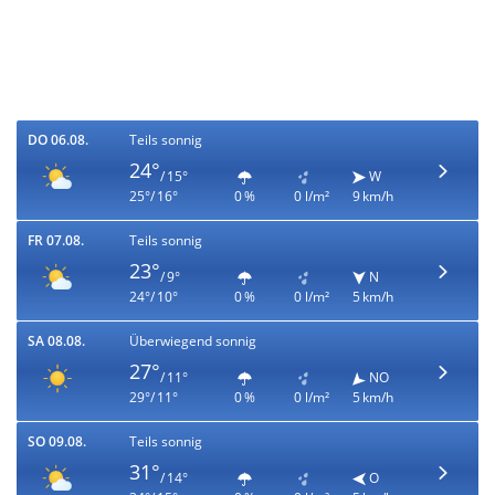
DO 06.08.
Teils sonnig
24°
/ 15°
W
25°/ 16°
0 %
0 l/m²
9 km/h
FR 07.08.
Teils sonnig
23°
/ 9°
N
24°/ 10°
0 %
0 l/m²
5 km/h
SA 08.08.
Überwiegend sonnig
27°
/ 11°
NO
29°/ 11°
0 %
0 l/m²
5 km/h
SO 09.08.
Teils sonnig
31°
/ 14°
O