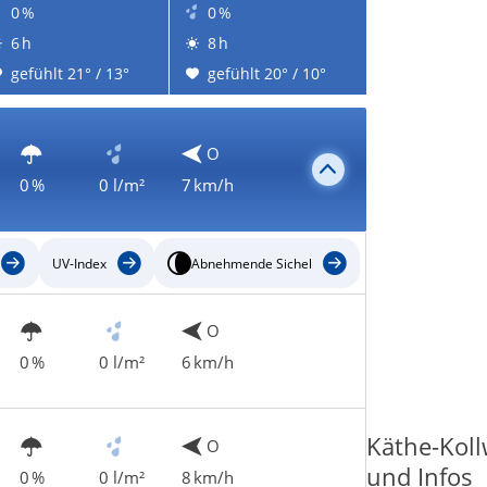
0 %
0 %
6 h
8 h
gefühlt 21° / 13°
gefühlt 20° / 10°
O
0 %
0 l/m²
7 km/h
UV-Index
Abnehmende Sichel
O
0 %
0 l/m²
6 km/h
Käthe-Koll
O
und Infos
0 %
0 l/m²
8 km/h