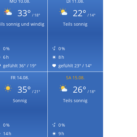
MO 10.08.
DI 11.08.
33°
22°
/ 18°
/ 14°
ils sonnig und windig
Teils sonnig
0 %
0 %
6 h
8 h
gefühlt 36° / 19°
gefühlt 23° / 14°
FR 14.08.
SA 15.08.
35°
26°
/ 21°
/ 18°
Sonnig
Teils sonnig
0 %
0 %
14 h
9 h