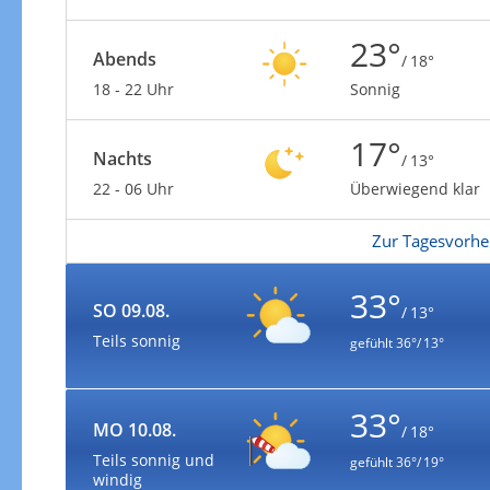
23°
Abends
/ 18°
18 - 22 Uhr
Sonnig
17°
Nachts
/ 13°
22 - 06 Uhr
Überwiegend klar
Zur Tagesvorhe
33°
SO 09.08.
/ 13°
Teils sonnig
gefühlt
36°/ 13°
33°
MO 10.08.
/ 18°
Teils sonnig und
gefühlt
36°/ 19°
windig