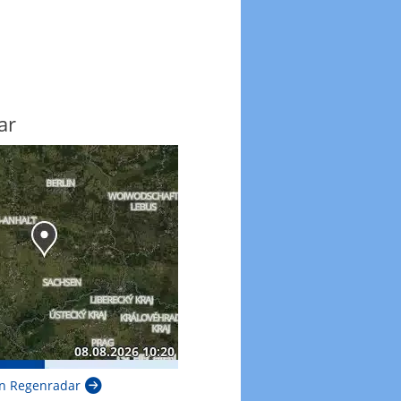
ar
n Regenradar