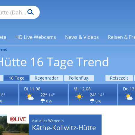
ete
HD Live Webcams
News & Videos
Reisen & Fre
rend
Hütte 16 Tage Trend
16 Tage
Regenradar
Pollenflug
Reisezeit
Di 11.08.
Mi 12.08.
Do 13
18°
22°
14°
24°
14°
 %
0 %
0 %
LIVE
Aktuelles Wetter in
Käthe-Kollwitz-Hütte