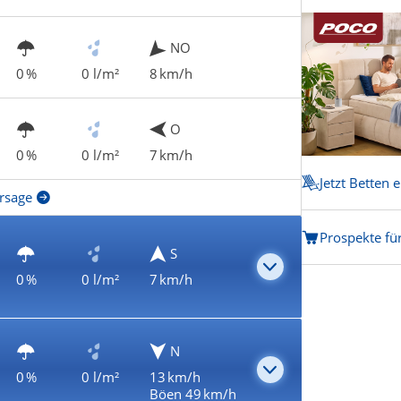
NO
0 %
0 l/m²
8 km/h
O
0 %
0 l/m²
7 km/h
Jetzt Betten 
rsage
Prospekte für
S
0 %
0 l/m²
7 km/h
N
0 %
0 l/m²
13 km/h
Böen 49 km/h