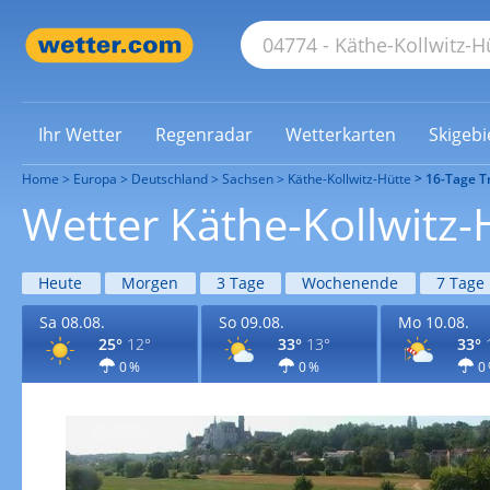
Ihr Wetter
Regenradar
Wetterkarten
Skigebi
Home
Europa
Deutschland
Sachsen
Käthe-Kollwitz-Hütte
16-Tage T
Wetter Käthe-Kollwitz-
Heute
Morgen
3 Tage
Wochenende
7 Tage
Sa 08.08.
So 09.08.
Mo 10.08.
25°
12°
33°
13°
33°
0 %
0 %
0