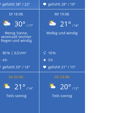
gefühlt 38° / 22°
gefühlt 28° / 18°
DI 18.08.
MI 19.08.
30°
21°
/ 17°
/ 16°
Wenig Sonne,
Wolkig und windig
vereinzelt leichter
Regen und windig
80 % | 0,5 l/m²
10 %
4 h
5 h
gefühlt 33° / 16°
gefühlt 21° / 15°
SA 22.08.
SO 23.08.
21°
20°
/ 14°
/ 12°
Teils sonnig
Teils sonnig