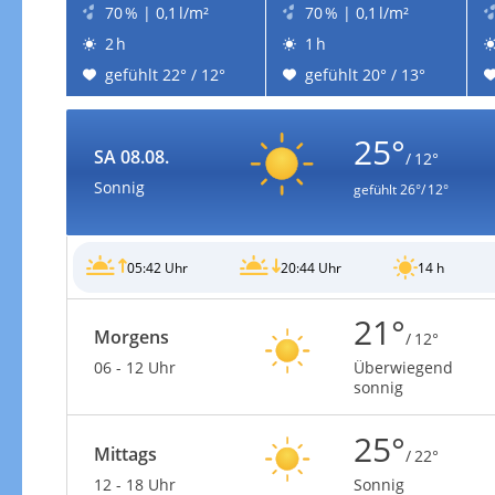
70 % | 0,1 l/m²
70 % | 0,1 l/m²
2 h
1 h
gefühlt 22° / 12°
gefühlt 20° / 13°
25°
SA 08.08.
/ 12°
Sonnig
gefühlt
26°/ 12°
05:42 Uhr
20:44 Uhr
14 h
21°
Morgens
/ 12°
06 - 12 Uhr
Überwiegend
sonnig
25°
Mittags
/ 22°
12 - 18 Uhr
Sonnig