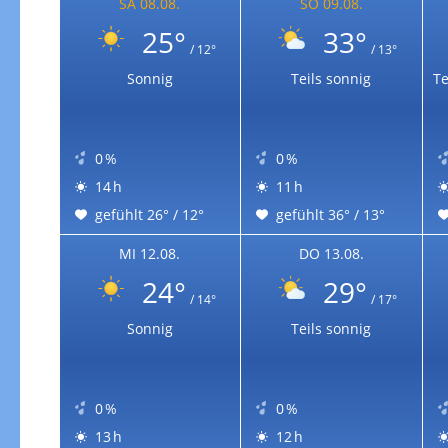
SA 08.08.
SO 09.08.
25°
33°
/ 12°
/ 13°
Sonnig
Teils sonnig
Te
0 %
0 %
14 h
11 h
gefühlt 26° / 12°
gefühlt 36° / 13°
MI 12.08.
DO 13.08.
24°
29°
/ 14°
/ 17°
Sonnig
Teils sonnig
0 %
0 %
13 h
12 h