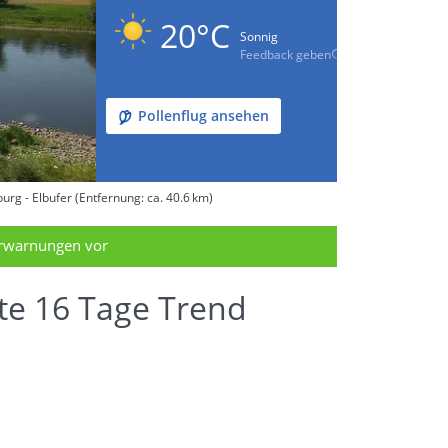
20°C
Sonnig
Feedback geben
Pollenflug ansehen
rg - Elbufer (Entfernung: ca. 40.6 km)
erwarnungen vor
te 16 Tage Trend