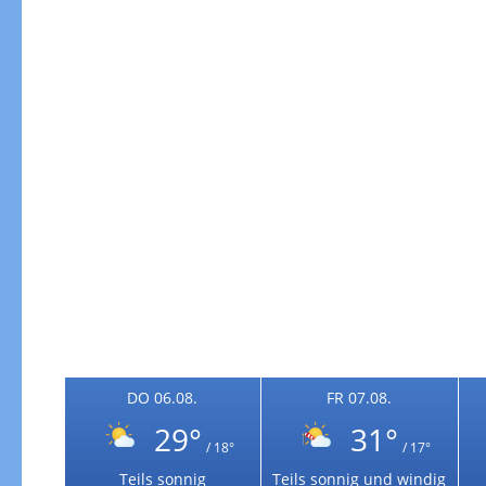
Gewitterrisiko
DO 06.08.
FR 07.08.
29°
31°
/ 18°
/ 17°
Gewitterrisiko in 3h
Teils sonnig
Teils sonnig und windig