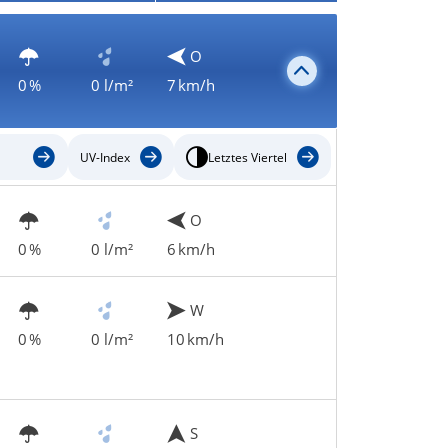
O
0 %
0 l/m²
7 km/h
UV-Index
Letztes Viertel
O
0 %
0 l/m²
6 km/h
W
0 %
0 l/m²
10 km/h
S