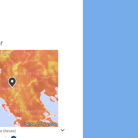
r
Windgeschwindigkeite
r (heute)
Windgeschwindigkeiten in 3h