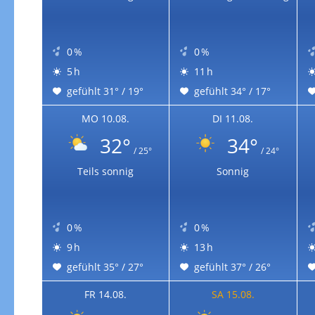
Zur Gewitterrisikokarte
0 %
0 %
5 h
11 h
gefühlt 31° / 19°
gefühlt 34° / 17°
MO 10.08.
DI 11.08.
32°
34°
/ 25°
/ 24°
Teils sonnig
Sonnig
0 %
0 %
9 h
13 h
gefühlt 35° / 27°
gefühlt 37° / 26°
FR 14.08.
SA 15.08.