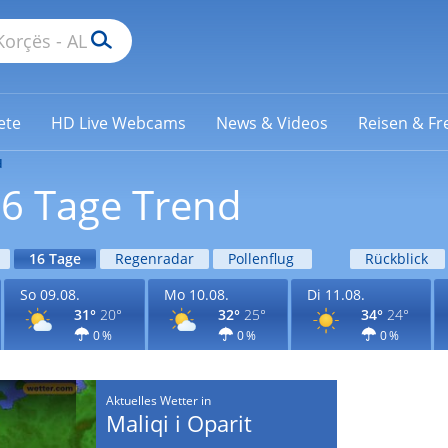
ete
HD Live Webcams
News & Videos
Reisen & Fre
d
16 Tage Trend
16 Tage
Regenradar
Pollenflug
Rückblick
So 09.08.
Mo 10.08.
Di 11.08.
31°
20°
32°
25°
34°
24°
0 %
0 %
0 %
Aktuelles Wetter in
Maliqi i Oparit