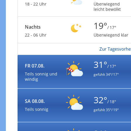
18 - 22 Uhr
Überwiegend
leicht bewölkt
19°
Nachts
/ 17°
22 - 06 Uhr
Überwiegend klar
Zur Tagesvorhe
31°
FR 07.08.
/ 17°
Teils sonnig und
gefühlt
34°/ 17°
windig
32°
SA 08.08.
/ 18°
Teils sonnig
gefühlt
35°/ 19°