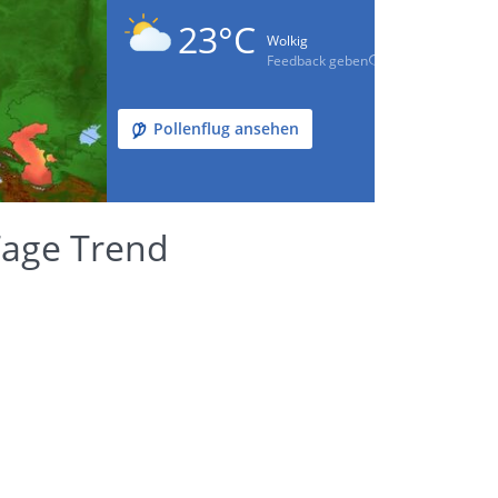
23°C
Wolkig
Feedback geben
Pollenflug ansehen
 Tage Trend