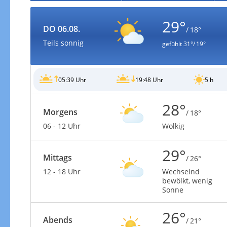
29°
DO 06.08.
/ 18°
Teils sonnig
gefühlt
31°/ 19°
05:39 Uhr
19:48 Uhr
5 h
28°
Morgens
/ 18°
06 - 12 Uhr
Wolkig
29°
Mittags
/ 26°
12 - 18 Uhr
Wechselnd
bewölkt, wenig
Sonne
26°
Abends
/ 21°