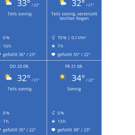
33°
32°
/ 22°
/ 21°
Teils sonnig
Teils sonnig, vereinzelt
leichter Regen
0 %
70 % | 0,1 l/m²
10 h
7 h
gefühlt 36° / 23°
gefühlt 35° / 22°
DO 20.08.
FR 21.08.
32°
34°
/ 21°
/ 22°
Teils sonnig
Sonnig
0 %
0 %
7 h
13 h
gefühlt 35° / 22°
gefühlt 38° / 23°