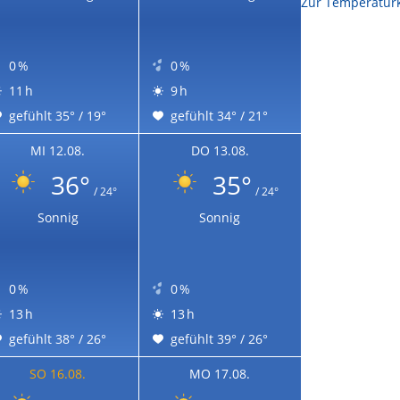
Zur Temperaturk
0 %
0 %
11 h
9 h
gefühlt 35° / 19°
gefühlt 34° / 21°
MI 12.08.
DO 13.08.
36°
35°
/ 24°
/ 24°
Sonnig
Sonnig
0 %
0 %
13 h
13 h
gefühlt 38° / 26°
gefühlt 39° / 26°
SO 16.08.
MO 17.08.