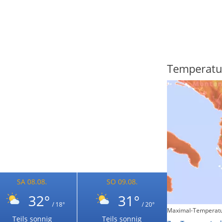
Regenradar
Temperatu
SA 08.08.
SO 09.08.
32°
31°
/ 18°
/ 20°
Maximal-Temperatu
Zum animierten Regenradar
Teils sonnig
Teils sonnig