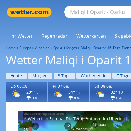
Ihr Wetter
Regenradar
Wetterkarten
Skigebi
Home
Europa
Albanien
Qarku i Korçës
Maliqi i Oparit
16-Tage Tren
Wetter Maliqi i Oparit 
Heute
Morgen
3 Tage
Wochenende
7 Tage
Do 06.08.
Fr 07.08.
Sa 08.08.
29°
18°
31°
17°
32°
18°
0 %
0 %
0 %
Wetterfilm Europa: Die Temperaturen im Überblick