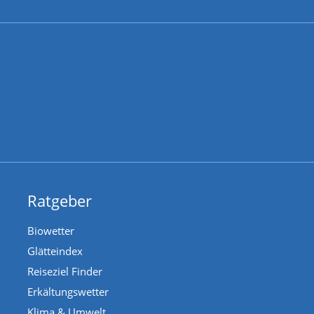
Ratgeber
Biowetter
Glätteindex
Reiseziel Finder
Erkältungswetter
Klima & Umwelt