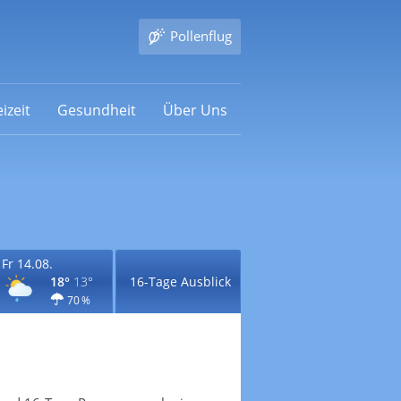
Pollenflug
izeit
Gesundheit
Über Uns
Fr 14.08.
18°
13°
16-Tage Ausblick
70 %