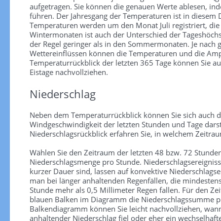
aufgetragen. Sie können die genauen Werte ablesen, in
führen. Der Jahresgang der Temperaturen ist in diesem
Temperaturen werden um den Monat Juli registriert, die
Wintermonaten ist auch der Unterschied der Tageshöchs
der Regel geringer als in den Sommermonaten. Je nach
Wettereinflüssen können die Temperaturen und die Ampl
Temperaturrückblick der letzten 365 Tage können Sie au
Eistage nachvollziehen.
Niederschlag
Neben dem Temperaturrückblick können Sie sich auch d
Windgeschwindigkeit der letzten Stunden und Tage darst
Niederschlagsrückblick erfahren Sie, in welchem Zeitra
Wählen Sie den Zeitraum der letzten 48 bzw. 72 Stunden
Niederschlagsmenge pro Stunde. Niederschlagsereignisse 
kurzer Dauer sind, lassen auf konvektive Niederschlagse
man bei länger anhaltenden Regenfällen, die mindesten
Stunde mehr als 0,5 Millimeter Regen fallen. Für den Zei
blauen Balken im Diagramm die Niederschlagssumme pr
Balkendiagramm können Sie leicht nachvollziehen, wann
anhaltender Niederschlag fiel oder eher ein wechselhaf