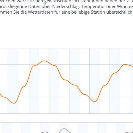
r Wochen war? Für den gewünschten Ort steht Ihnen neben der 7-
 zurückliegende Daten über Niederschlag, Temperatur oder Wind ex
en Sie die Wetterdaten für eine beliebige Station übersichtli