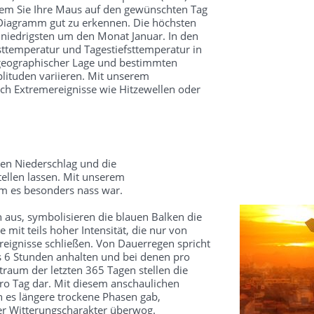
dem Sie Ihre Maus auf den gewünschten Tag
 Diagramm gut zu erkennen. Die höchsten
 niedrigsten um den Monat Januar. In den
ttemperatur und Tagestiefsttemperatur in
 geographischer Lage und bestimmten
ituden variieren. Mit unserem
ch Extremereignisse wie Hitzewellen oder
en Niederschlag und die
ellen lassen. Mit unserem
um es besonders nass war.
 aus, symbolisieren die blauen Balken die
mit teils hoher Intensität, die nur von
reignisse schließen. Von Dauerregen spricht
s 6 Stunden anhalten und bei denen pro
traum der letzten 365 Tagen stellen die
o Tag dar. Mit diesem anschaulichen
 es längere trockene Phasen gab,
ter Witterungscharakter überwog.