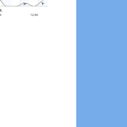


0 °
8.
00
12:00