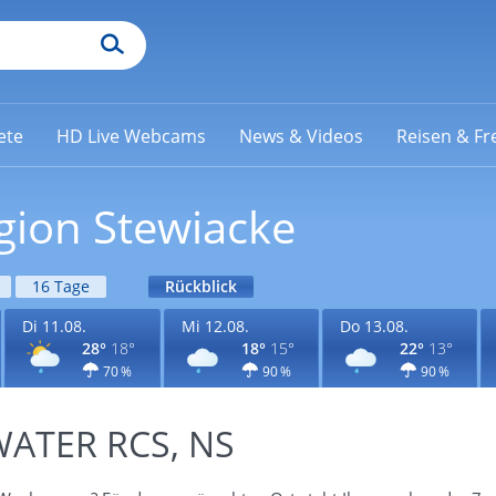
ete
HD Live Webcams
News & Videos
Reisen & Fre
gion Stewiacke
16 Tage
Rückblick
Di 11.08.
Mi 12.08.
Do 13.08.
28°
18°
18°
15°
22°
13°
70 %
90 %
90 %
WATER RCS, NS