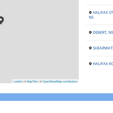
HALIFAX ST
NS
DEBERT, N
SHEARWATE
HALIFAX K
Leaflet
|
©
MapTiler
| ©
OpenStreetMap contributors