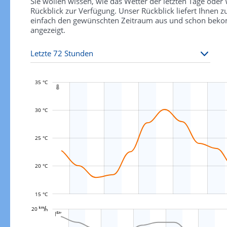
Sie wollen wissen, wie das Wetter der letzten Tage ode
Rückblick zur Verfügung. Unser Rückblick liefert Ihnen
einfach den gewünschten Zeitraum aus und schon bekomm
angezeigt.
35 °C

30 °C
L
25 °C
20 °C
15 °C
L


















































20 

L