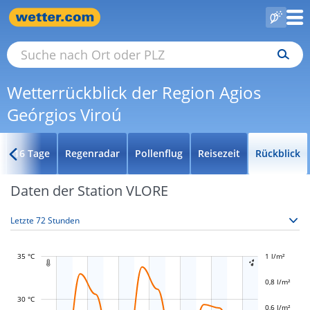
Wetterrückblick der Region Agios
Geórgios Viroú
16 Tage
Regenradar
Pollenflug
Reisezeit
Rückblick
Daten der Station VLORE
35 °C
-0,4 l/m²
-0,2 l/m²
1 l/m²
1,2 l/m²


0,8 l/m²
30 °C
0,6 l/m²