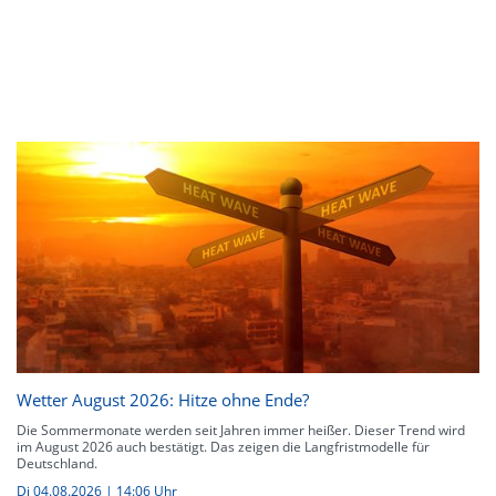
Wetter August 2026: Hitze ohne Ende?
Die Sommermonate werden seit Jahren immer heißer. Dieser Trend wird
im August 2026 auch bestätigt. Das zeigen die Langfristmodelle für
Deutschland.
Di 04.08.2026 | 14:06 Uhr