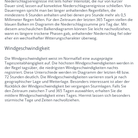
Niederschlagsereignisse mit teils hoher Intensität, die nur von kurzer
Dauer sind, lassen auf konvektive Niederschlagsereignisse schließen. Von
Dauerregen spricht man bei länger anhaltenden Regenfällen, die
mindestens 6 Stunden anhalten und bei denen pro Stunde mehr als 0,5
Millimeter Regen fallen. Für den Zeitraum der letzten 365 Tagen stellen die
blauen Balken im Diagramm die Niederschlagssumme pro Tag dar. Mit
diesem anschaulichen Balkendiagramm können Sie leicht nachvollziehen,
wann es längere trockene Phasen gab, anhaltender Niederschlag fiel oder
eher ein wechselhafter Witterungscharakter überwog.
Windgeschwindigkeit
Die Windgeschwindigkeit weist im Normalfall eine ausgeprägte
Tageszeitabhängigkeit auf. Die höchsten Windgeschwindigkeiten werden in
der Regel tagsüber, die niedrigsten Windgeschwindigkeiten nachts
registriert. Diese Unterschiede werden im Diagramm der letzten 48 bzw.
72 Stunden deutlich. Die Windgeschwindigkeiten variieren stark je nach
geographischer Lage und Wetterlage. Besonders interessant ist aber der
Rückblick der Windgeschwindigkeit bei vergangen Sturmlagen. Falls Sie
den Zeitraum zwischen 7 und 365 Tagen auswählen, erhalten Sie die
mittlere Windgeschwindigkeit eines Tages. Hiermit lassen sich besonders
stürmische Tage und Zeiten nachvollziehen.