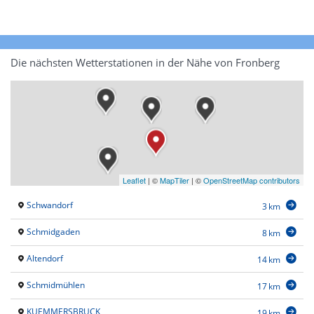
Die nächsten Wetterstationen in der Nähe von Fronberg
Leaflet
|
©
MapTiler
| ©
OpenStreetMap contributors
Schwandorf
3 km
Schmidgaden
8 km
Altendorf
14 km
Schmidmühlen
17 km
KUEMMERSBRUCK
19 km