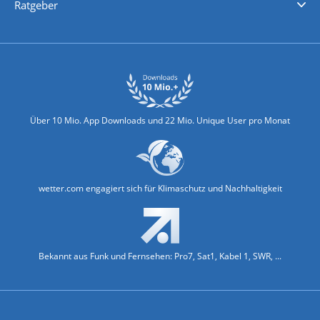
Ratgeber
Biowetter
Glätteindex
Reiseziel Finder
Erkältungswetter
Klima & Umwelt
Über 10 Mio. App Downloads und 22 Mio. Unique User pro Monat
wetter.com engagiert sich für Klimaschutz und Nachhaltigkeit
Bekannt aus Funk und Fernsehen: Pro7, Sat1, Kabel 1, SWR, ...