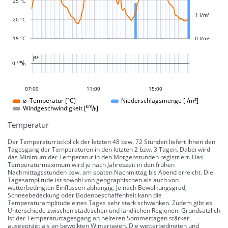
25 °C
1 l/m²
20 °C
15 °C
0 l/m²
L

L
0 
04:00
01:00
22:00
08:00
09:00
12:00
17:00
07:00
11:00
15:00
15:00
⌀ Temperatur [°C]
Niederschlagsmenge [l/m²]
Windgeschwindigkeit []
Temperatur
Der Temperaturrückblick der letzten 48 bzw. 72 Stunden liefert Ihnen den
Tagesgang der Temperaturen in den letzten 2 bzw. 3 Tagen. Dabei wird
das Minimum der Temperatur in den Morgenstunden registriert. Das
Temperaturmaximum wird je nach Jahreszeit in den frühen
Nachmittagsstunden bzw. am späten Nachmittag bis Abend erreicht. Die
Tagesamplitude ist sowohl von geographischen als auch von
wetterbedingten Einflüssen abhängig. Je nach Bewölkungsgrad,
Schneebedeckung oder Bodenbeschaffenheit kann die
Temperaturamplitude eines Tages sehr stark schwanken. Zudem gibt es
Unterschiede zwischen städtischen und ländlichen Regionen. Grundsätzlich
ist der Temperaturtagesgang an heiteren Sommertagen stärker
ausgeprägt als an bewölkten Wintertagen. Die wetterbedingten und